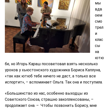
мы
вдв
оем
смо
трел
и
клас
сы
на
ютю
бе, но Игорь Караш посоветовал взять несколько
уроков у хьюстонского художника Бориса Каплуна,
«так как ютюб тебе ничего не даст, а только все
испортит», – вспоминает Ольга. Так она и поступила.
«Большинство из нас, особенно выходцы из
Советского Союза, страшно закоплексованы, –
продолжает она. –
Чтобы позвонить Борису, мне