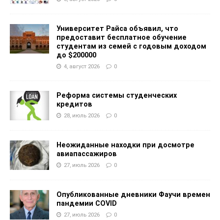
Университет Райса объявил, что
предоставит бесплатное обучение
студентам из семей с годовым доходом
до $200000
4, август 2026
0
Реформа системы студенческих
кредитов
28, июль 2026
0
Неожиданные находки при досмотре
авиапассажиров
27, июль 2026
0
Опубликованные дневники Фаучи времен
пандемии COVID
27, июль 2026
0