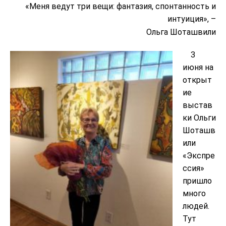
«Меня ведут три вещи: фантазия, спонтанность и
интуиция», –
Ольга Шоташвили
3
июня на
открыт
ие
выстав
ки Ольги
Шоташв
или
«Экспре
ссия»
пришло
много
людей.
Тут