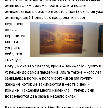
заняться этим видом спорта, и Ольга пошла
записываться в секцию вместе с ней (а было ей уже
за пятьдесят). Пришлось
преодолеть
порог
неуверенн
ости и
нерешител
ьности,
уверить
себя,
что
«я хочу и
могу», и она это сделала, причем занималась долго и
успешно до самой пандемии. Ольга также много лет
занималась йогой, а потом организовала группу
женщин, которые занимаются вместе с ней и
поныне. Пандемия много изменила – теперь они
встречаются два раза в неделю онлай.
Как же получилась, что Оля Шоташвили после 60 лет