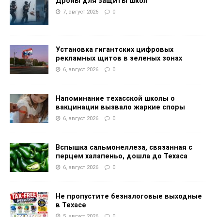
Дроны для защиты школ
7, август 2026
0
Установка гигантских цифровых
рекламных щитов в зеленых зонах
6, август 2026
0
Напоминание техасской школы о
вакцинации вызвало жаркие споры
6, август 2026
0
Вспышка сальмонеллеза, связанная с
перцем халапеньо, дошла до Техаса
6, август 2026
0
Не пропустите безналоговые выходные
в Техасе
5, август 2026
0