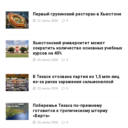
Первый грузинский ресторан в Хьюстоне
27, июль 2026
0
Хьюстонский университет может
сократить количество основных учебных
курсов на 40%
24, июль 2026
0
В Техасе отозвана партия из 1,5 млн яиц
из-за риска заражения сальмонеллой
23, июль 2026
0
Побережье Техаса по-прежнему
готовится к тропическому шторму
«Берта»
22, июль 2026
0