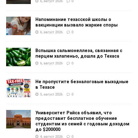
6, август 2026
0
Напоминание техасской школы о
вакцинации вызвало жаркие споры
6, август 2026
0
Вспышка сальмонеллеза, связанная с
перцем халапеньо, дошла до Техаса
6, август 2026
0
Не пропустите безналоговые выходные
в Техасе
5, август 2026
0
Университет Райса объявил, что
предоставит бесплатное обучение
студентам из семей с годовым доходом
до $200000
4, август 2026
0