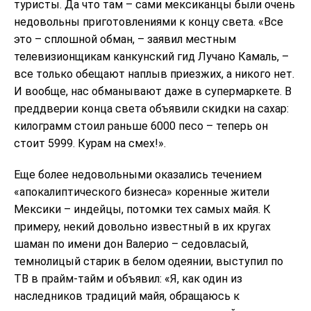
туристы. Да что там – сами мексиканцы были очень
недовольны приготовлениями к концу света. «Все
это – сплошной обман, – заявил местным
телевизионщикам канкунский гид Лучано Камаль, –
все только обещают наплыв приезжих, а никого нет.
И вообще, нас обманывают даже в супермаркете. В
преддверии конца света объявили скидки на сахар:
килограмм стоил раньше 6000 песо – теперь он
стоит 5999. Курам на смех!».
Еще более недовольными оказались течением
«апокалиптического бизнеса» коренные жители
Мексики – индейцы, потомки тех самых майя. К
примеру, некий довольно известный в их кругах
шаман по имени дон Валерио – седовласый,
темнолицый старик в белом одеянии, выступил по
ТВ в прайм-тайм и объявил: «Я, как один из
наследников традиций майя, обращаюсь к