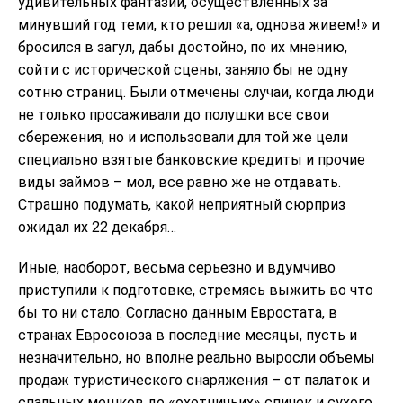
удивительных фантазий, осуществленных за
минувший год теми, кто решил «а, однова живем!» и
бросился в загул, дабы достойно, по их мнению,
сойти с исторической сцены, заняло бы не одну
сотню страниц. Были отмечены случаи, когда люди
не только просаживали до полушки все свои
сбережения, но и использовали для той же цели
специально взятые банковские кредиты и прочие
виды займов – мол, все равно же не отдавать.
Страшно подумать, какой неприятный сюрприз
ожидал их 22 декабря…
Иные, наоборот, весьма серьезно и вдумчиво
приступили к подготовке, стремясь выжить во что
бы то ни стало. Согласно данным Евростата, в
странах Евросоюза в последние месяцы, пусть и
незначительно, но вполне реально выросли объемы
продаж туристического снаряжения – от палаток и
спальных мешков до «охотничьих» спичек и сухого