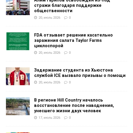
Алим Гарипов освобожден из-под
стражи благодаря поддержке
общественности
20, июль 2026
0
FDA отзывает решение касательно
заражения салата Taylor Farms
циклоспорой
20, июль 2026
0
Задержание студента из Хьюстона
службой ICE вызвало призывы о помощи
20, июль 2026
0
В регионе Hill Country началось
восстановление после наводнения,
унесшего жизни двух человек
17, июль 2026
0