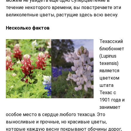
можем не увидеть еще одно суперцветение в
течение некоторого времени, вы повстречаете эти
великолепные цветы, растущие здесь всю весну.
Несколько фактов
Техасский
блюбоннет
(Lupinus
texensis)
является
цветком
штата
Техас с
1901 года и
занимает
особое место в сердце любого техасца. Это
выносливые и прочные, но красивые цветы,
которые каждую весну покрывают обочины дорог,