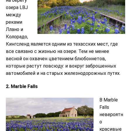
на берегу
озера LBJ
между
реками
Ллано и
Колорадо,
Кингсленд является одним из техасских мест, где
все связано с жизнью на озере. Тем не менее
весной он охвачен цветением блюбоннетов,
которые растут повсюду: и вокруг заброшенных
автомобилей и на старых железнодорожных путях.
2. Marble Falls
В Marble
Falls
невероятн
о
красивые