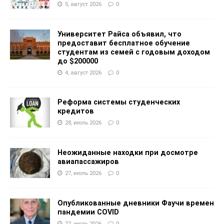
5, август 2026
0
Университет Райса объявил, что
предоставит бесплатное обучение
студентам из семей с годовым доходом
до $200000
4, август 2026
0
Реформа системы студенческих
кредитов
28, июль 2026
0
Неожиданные находки при досмотре
авиапассажиров
27, июль 2026
0
Опубликованные дневники Фаучи времен
пандемии COVID
27, июль 2026
0