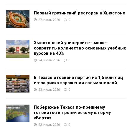
Первый грузинский ресторан в Хьюстоне
27, июль 2026
0
Хьюстонский университет может
сократить количество основных учебных
курсов на 40%
24, июль 2026
0
В Техасе отозвана партия из 1,5 млн яиц
из-за риска заражения сальмонеллой
23, июль 2026
0
Побережье Техаса по-прежнему
готовится к тропическому шторму
«Берта»
22, июль 2026
0