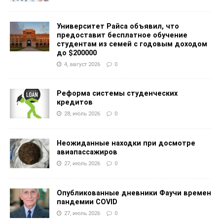
Университет Райса объявил, что
предоставит бесплатное обучение
студентам из семей с годовым доходом
до $200000
4, август 2026
0
Реформа системы студенческих
кредитов
28, июль 2026
0
Неожиданные находки при досмотре
авиапассажиров
27, июль 2026
0
Опубликованные дневники Фаучи времен
пандемии COVID
27, июль 2026
0