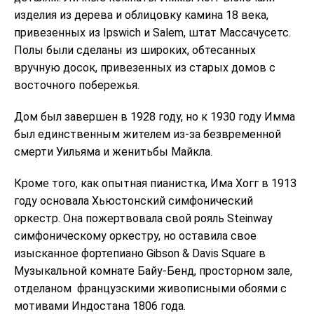
изделия из дерева и облицовку камина 18 века,
привезенных из Ipswich и Salem, штат Массачусетс.
Полы были сделаны из широких, обтесанных
вручную досок, привезенных из старых домов с
восточного побережья.
Дом был завершен в 1928 году, но к 1930 году Имма
был единственным жителем из-за безвременной
смерти Уильяма и женитьбы Майкла.
Кроме того, как опытная пианистка, Има Хогг в 1913
году основала Хьюстонский симфонический
оркестр. Она пожертвовала свой рояль Steinway
симфоническому оркестру, но оставила свое
изысканное фортепиано Gibson & Davis Square в
Музыкальной комнате Байу-Бенд, просторном зале,
отделаном французскими живописными обоями с
мотивами Индостана 1806 года.