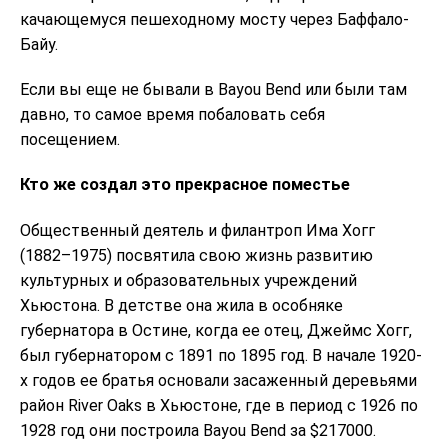
качающемуся пешеходному мосту через Баффало-
Байу.
Если вы еще не бывали в Bayou Bend или были там
давно, то самое время побаловать себя
посещением.
Кто же создал это прекрасное поместье
Общественный деятель и филантроп Има Хогг
(1882–1975) посвятила свою жизнь развитию
культурных и образовательных учреждений
Хьюстона. В детстве она жила в особняке
губернатора в Остине, когда ее отец, Джеймс Хогг,
был губернатором с 1891 по 1895 год. В начале 1920-
х годов ее братья основали засаженный деревьями
район River Oaks в Хьюстоне, где в период с 1926 по
1928 год они построила Bayou Bend за $217000.