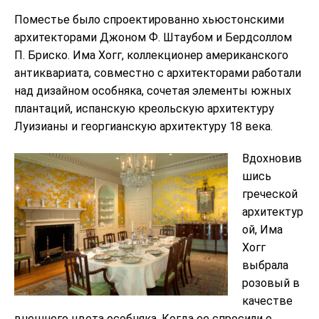
Поместье было спроектированно хьюстонскими
архитекторами Джоном Ф. Штаубом и Бердсоллом
П. Бриско. Има Хогг, коллекционер американского
антиквариата, совместно с архитекторами работали
над дизайном особняка, сочетая элементы южных
плантаций, испанскую креольскую архитектуру
Луизианы и георгианскую архитектуру 18 века.
Вдохновив
шись
греческой
архитектур
ой, Има
Хогг
выбрала
розовый в
качестве
внешнего цвета особняка. Когда ее спросили о