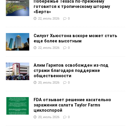
Побережье Техаса по-прежнему
готовится к тропическому шторму
«Берта»
22, июль 2026
0
Силуэт Хьюстона вскоре может стать
еще более высотным
22, июль 2026
0
Алим Гарипов освобожден из-под
стражи благодаря поддержке
общественности
20, июль 2026
0
FDA отзывает решение касательно
заражения салата Taylor Farms
циклоспорой
20, июль 2026
0