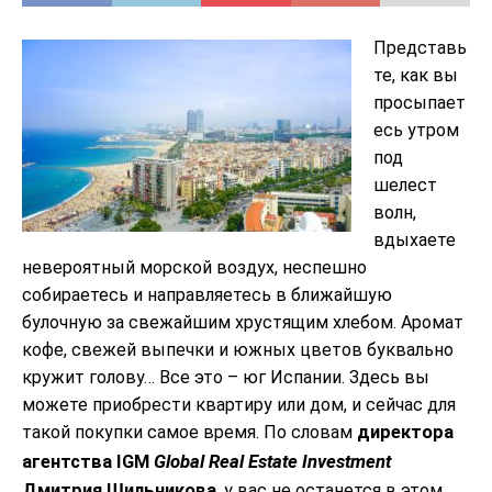
Представь
те, как вы
просыпает
есь утром
под
шелест
волн,
вдыхаете
невероятный морской воздух, неспешно
собираетесь и направляетесь в ближайшую
булочную за свежайшим хрустящим хлебом. Аромат
кофе, свежей выпечки и южных цветов буквально
кружит голову… Все это – юг Испании. Здесь вы
можете приобрести квартиру или дом, и сейчас для
такой покупки самое время. По словам
директора
Global
Real
Estate
Investment
агентства
IGM
Дмитрия Шильникова
, у вас не останется в этом