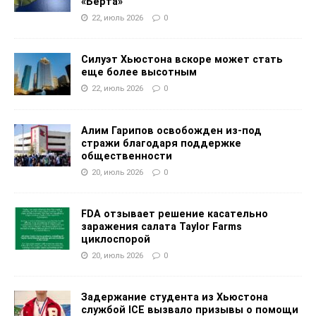
«Берта»
22, июль 2026
0
Силуэт Хьюстона вскоре может стать
еще более высотным
22, июль 2026
0
Алим Гарипов освобожден из-под
стражи благодаря поддержке
общественности
20, июль 2026
0
FDA отзывает решение касательно
заражения салата Taylor Farms
циклоспорой
20, июль 2026
0
Задержание студента из Хьюстона
службой ICE вызвало призывы о помощи