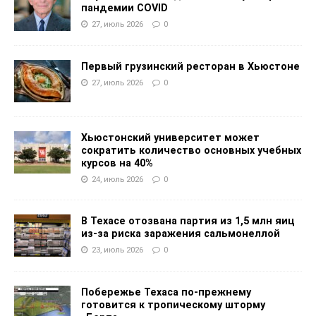
пандемии COVID
27, июль 2026
0
Первый грузинский ресторан в Хьюстоне
27, июль 2026
0
Хьюстонский университет может
сократить количество основных учебных
курсов на 40%
24, июль 2026
0
В Техасе отозвана партия из 1,5 млн яиц
из-за риска заражения сальмонеллой
23, июль 2026
0
Побережье Техаса по-прежнему
готовится к тропическому шторму