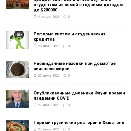
студентам из семей с годовым доходом
до $200000
4, август 2026
0
Реформа системы студенческих
кредитов
28, июль 2026
0
Неожиданные находки при досмотре
авиапассажиров
27, июль 2026
0
Опубликованные дневники Фаучи времен
пандемии COVID
27, июль 2026
0
Первый грузинский ресторан в Хьюстоне
27, июль 2026
0