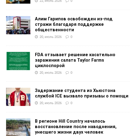
22, июль 2026
0
Алим Гарипов освобожден из-под
стражи благодаря поддержке
общественности
20, июль 2026
0
FDA отзывает решение касательно
заражения салата Taylor Farms
циклоспорой
20, июль 2026
0
Задержание студента из Хьюстона
службой ICE вызвало призывы о помощи
20, июль 2026
0
В регионе Hill Country началось
восстановление после наводнения,
унесшего жизни двух человек