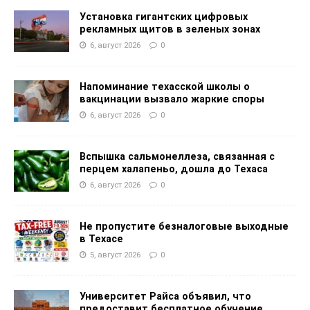
Установка гигантских цифровых
рекламных щитов в зеленых зонах
6, август 2026
0
Напоминание техасской школы о
вакцинации вызвало жаркие споры
6, август 2026
0
Вспышка сальмонеллеза, связанная с
перцем халапеньо, дошла до Техаса
6, август 2026
0
Не пропустите безналоговые выходные
в Техасе
5, август 2026
0
Университет Райса объявил, что
предоставит бесплатное обучение