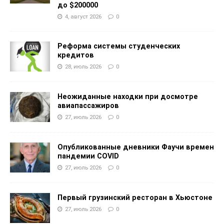
до $200000
4, август 2026
0
Реформа системы студенческих
кредитов
28, июль 2026
0
Неожиданные находки при досмотре
авиапассажиров
27, июль 2026
0
Опубликованные дневники Фаучи времен
пандемии COVID
27, июль 2026
0
Первый грузинский ресторан в Хьюстоне
27, июль 2026
0