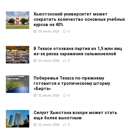
Хьюстонский университет может
сократить количество основных учебных
курсов на 40%
24, июль 2026
0
В Техасе отозвана партия из 1,5 млн яиц
из-за риска заражения сальмонеллой
23, июль 2026
0
Побережье Техаса по-прежнему
готовится к тропическому шторму
«Берта»
22, июль 2026
0
Силуэт Хьюстона вскоре может стать
еще более высотным
22, июль 2026
0