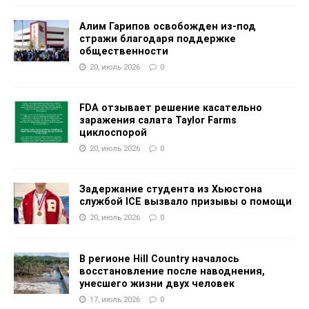
Алим Гарипов освобожден из-под
стражи благодаря поддержке
общественности
20, июль 2026
0
FDA отзывает решение касательно
заражения салата Taylor Farms
циклоспорой
20, июль 2026
0
Задержание студента из Хьюстона
службой ICE вызвало призывы о помощи
20, июль 2026
0
В регионе Hill Country началось
восстановление после наводнения,
унесшего жизни двух человек
17, июль 2026
0