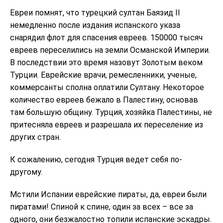
Евреи помнят, что турецкий султан Баязид II
немедленно после издания испанского указа
снарядил флот для спасения евреев. 150000 тысяч
евреев переселились на земли Османской Империи.
В последствии это время назовут Золотым веком
Турции. Еврейские врачи, ремесленники, ученые,
коммерсанты сполна оплатили Султану. Некоторое
количество евреев бежало в Палестину, основав
там большую общину. Турция, хозяйка Палестины, не
притесняла евреев и разрешала их переселение из
других стран.
К сожалению, сегодня Турция ведет себя по-
другому.
Мстили Испании еврейские пираты, да, евреи были
пиратами! Спиной к спине, один за всех – все за
одного, они безжалостно топили испанские эскадры.