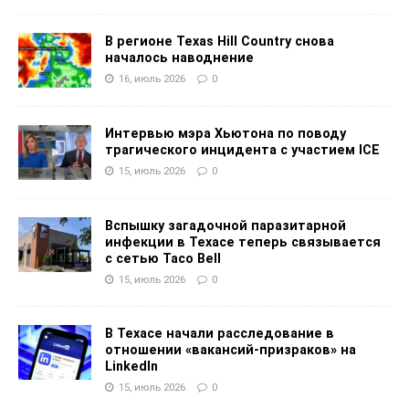
В регионе Texas Hill Country снова
началось наводнение
16, июль 2026
0
Интервью мэра Хьютона по поводу
трагического инцидента с участием ICE
15, июль 2026
0
Вспышку загадочной паразитарной
инфекции в Техасе теперь связывается
с сетью Taco Bell
15, июль 2026
0
В Техасе начали расследование в
отношении «вакансий-призраков» на
LinkedIn
15, июль 2026
0