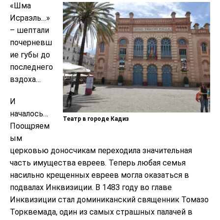
«Шма
Исраэль…»
– шептали
почерневш
ие губы до
последнего
вздоха…
И
началось…
Театр в городе Кадиз
Поощряем
ым
церковью доносчикам переходила значительная
часть имущества евреев. Теперь любая семья
насильно крещенных евреев могла оказаться в
подвалах Инквизиции. В 1483 году во главе
Инквизиции стал доминиканский священник Томазо
Торквемада, один из самых страшных палачей в