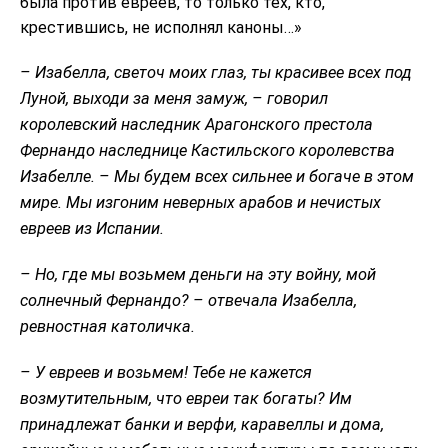
была против евреев, то только тех, кто,
крестившись, не исполнял каноны…»
– Изабелла, светоч моих глаз, ты красивее всех под
Луной, выходи за меня замуж, – говорил
королевский наследник Арагонского престола
Фернандо наследнице Кастильского королевства
Изабелле. – Мы будем всех сильнее и богаче в этом
мире. Мы изгоним неверных арабов и нечистых
евреев из Испании.
– Но, где мы возьмем деньги на эту войну, мой
солнечный Фернандо? – отвечала Изабелла,
ревностная католичка.
– У евреев и возьмем! Тебе не кажется
возмутительным, что евреи так богаты? Им
принадлежат банки и верфи, каравеллы и дома,