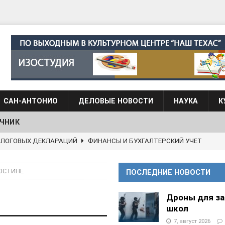
САН-АНТОНИО
ДЕЛОВЫЕ НОВОСТИ
НАУКА
К
ЧНИК
 языка для взрослых при Культурном центре “Наш Техас”
 ОСТИНЕ
ПОСЛЕДНИЕ НОВОСТИ
языка при культурном центре “Наш Техас”
ШКОЛЫ И
Дроны для з
школ
АНЦЕВАЛЬНЫЕ СТУДИИ
7, август 2026