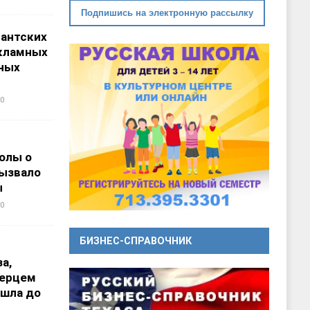
Подпишись на электронную рассылку
гантских
кламных
ных
0
олы о
вызвало
ы
0
БИЗНЕС-СПРАВОЧНИК
а,
перцем
ошла до