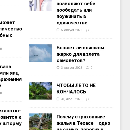
позволяют себе
пообедать или
поужинать в
 может
одиночестве
личество
5, август 2026
0
ебных
%
Бывает ли слишком
0
жарко для взлета
самолетов?
звана
3, август 2026
0
 млн яиц
заражения
ЧТОБЫ ЛЕТО НЕ
й
КОНЧАЛОСЬ
0
31, июль 2026
0
хаса по-
Почему страхование
овится к
жилья в Техасе – одно
у шторму
из самых дорогих в