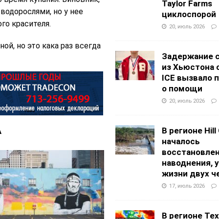
Taylor Farms
водорослями, но у нее
циклоспорой
го красителя.
20, июль 2026
ой, но это кака раз всегда
Задержание 
из Хьюстона 
ICE вызвало 
о помощи
20, июль 2026
В регионе Hill
А
началось
восстановлен
наводнения, 
жизни двух ч
17, июль 2026
В регионе Texa