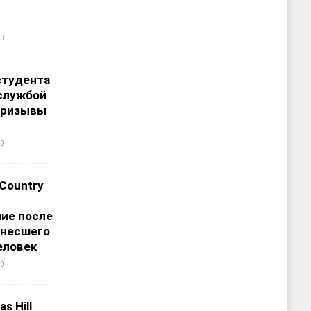
0
студента
службой
призывы
0
 Country
ие после
унесшего
еловек
0
s Hill