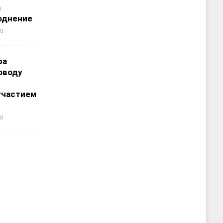
а
однение
0
ра
оводу
участием
0