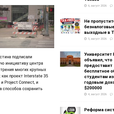
6, август 2026
Не пропустит
безналоговы
выходные в Т
5, август 2026
Университет 
Остина подписали
объявил, что
ую инициативу центра
предоставит
отрения многих крупных
бесплатное о
как проект Interstate 35
студентам из
годовым дох
и Project Connect, и
$200000
ка способов сохранить
4, август 2026
Реформа сис