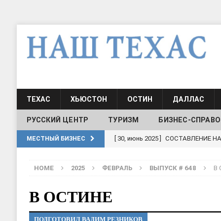
ТЕХАС
ХЬЮСТОН
ОСТИН
ДАЛЛАС
РУССКИЙ ЦЕНТР
ТУРИЗМ
БИЗНЕС-СПРАВО
[ 19, июль 2017 ]
Классы русского
МЕСТНЫЙ БИЗНЕС
ШКОЛЫ И ДЕТСКИЕ САДЫ
HOME
2025
ФЕВРАЛЬ
ВЫПУСК # 648
В
[ 19, июль 2017 ]
Школа русского 
ДЕТСКИЕ САДЫ
В ОСТИНЕ
[ 17, июнь 2026 ]
Sophia Dance
Т
ПОДГОТОВИЛ ВАДИМ РЕЗНИКОВ