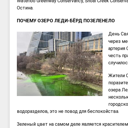
Waterloo Greenway Conservancy, Shoal Creek Conser
Остина.
ПОЧЕМУ ОЗЕРО ЛЕДИ-БЁРД ПОЗЕЛЕНЕЛО
День Свя
через ме
артерия 
честь пр
случилос
Жители О
поразит
озера Ле
нескольк
городско
водоразделов, это не повод для беспокойства.
Зеленый цвет на самом деле является красителем