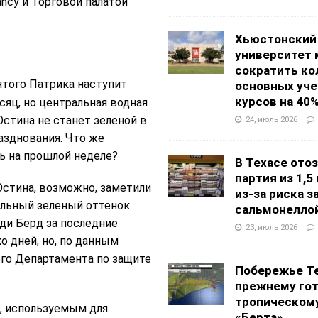
vancy и Торговой палатой
Хьюстонский
университет
сократить ко
того Патрика наступит
основных уч
курсов на 40
сяц, но центральная водная
Остина не станет зеленой в
24, июль 2026
азднования. Что же
ь на прошлой неделе?
В Техасе ото
партия из 1,5
стина, возможно, заметили
из-за риска 
ельный зеленый оттенок
сальмонелло
ди Берд за последние
23, июль 2026
о дней, но, по данным
го Департамента по защите
Побережье Те
прежнему гот
тропическом
, используемым для
«Берта»