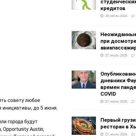
студенчески
кредитов
28, июль 2026
Неожиданные
при досмотр
авиапассажи
27, июль 2026
Опубликован
дневники Фа
времен панд
COVID
ить совету любое
27, июль 2026
 инициативы, до 5 июня.
Первый грузи
ли города будут
ресторан в Х
, Opportunity Austin,
27, июль 2026