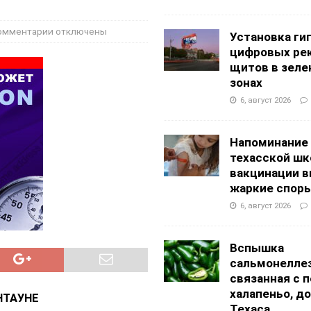
g Academy
ШКОЛЫ И ДЕТСКИЕ САДЫ
АЛОГОВЫХ ДЕКЛАРАЦИЙ
ФИНАНСЫ И БУХГАЛТЕРСКИЙ УЧЕТ
омментарии
отключены
Установка ги
цифровых ре
щитов в зеле
зонах
6, август 2026
Напоминание
техасской шк
вакцинации 
жаркие спор
6, август 2026
Вспышка
сальмонеллез
связанная с 
халапеньо, д
НТАУНЕ
Техаса