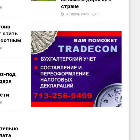
стране
0
30, июль 2026
0
тона
 стать
ысотным
0
из-под
даря
сти
0
т
тельно
лата