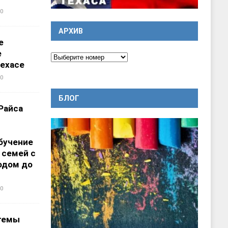
0
АРХИВ
е
е
ехасе
0
БЛОГ
Райса
бучение
 семей с
одом до
0
темы