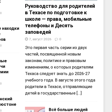
х
Руководство для родителей
в Техасе по подготовке к
0
школе — права, мобильные
телефоны и Десять
 находки
заповедей
е
ров
7, август 2026
0
0
Это первая часть серии из двух
частей, посвященной новым
законам, политике и правовым
ные
учи
изменениям, о которых родителям
емии
Техаса следует знать до 2026-27
учебного года. В августе этого года
0
родители в Техасе, отправляющие
детей в государственные
[...]
нский
ьюстоне
Всё больше людей
0