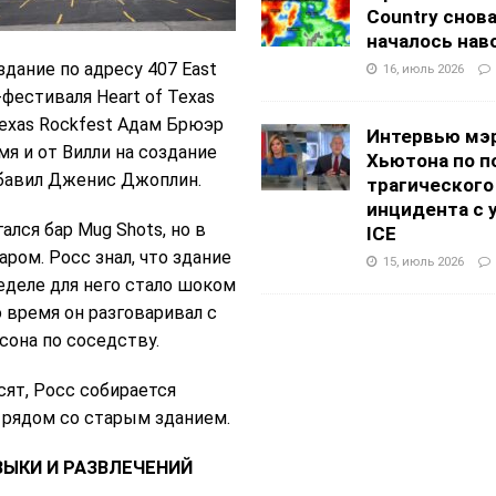
Country снов
началось нав
дание по адресу 407 East
16, июль 2026
фестиваля Heart of Texas
 Texas Rockfest Адам Брюэр
Интервью мэ
мя и от Вилли на создание
Хьютона по п
обавил Дженис Джоплин.
трагического
инцидента с 
ался бар Mug Shots, но в
ICE
ром. Росс знал, что здание
15, июль 2026
еделе для него стало шоком
то время он разговаривал с
сона по соседству.
сят, Росс собирается
о рядом со старым зданием.
ЗЫКИ И РАЗВЛЕЧЕНИЙ