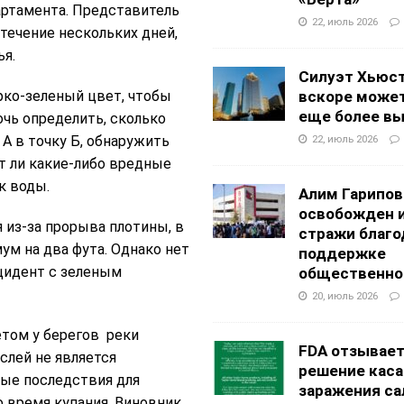
артамента. Представитель
22, июль 2026
 течение нескольких дней,
ья.
Силуэт Хьюс
рко-зеленый цвет, чтобы
вскоре может
еще более в
чь определить, сколько
 А в точку Б, обнаружить
22, июль 2026
т ли какие-либо вредные
к воды.
Алим Гарипов
освобожден 
 из-за прорыва плотины, в
стражи благо
ум на два фута. Однако нет
поддержке
цидент с зеленым
общественно
20, июль 2026
том у берегов реки
FDA отзывае
слей не является
решение каса
ые последствия для
заражения са
о время купания. Виновник,