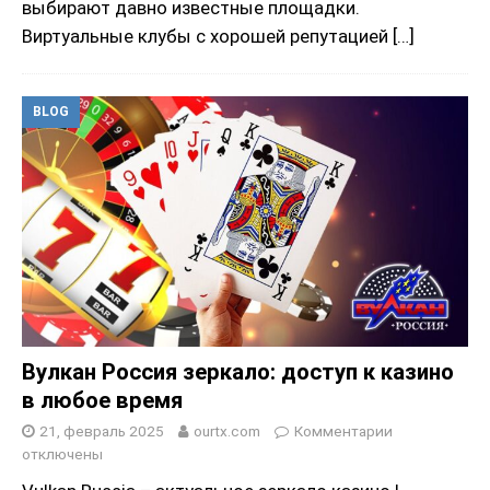
выбирают давно известные площадки.
Виртуальные клубы с хорошей репутацией
[…]
BLOG
Вулкан Россия зеркало: доступ к казино
в любое время
21, февраль 2025
ourtx.com
Комментарии
отключены