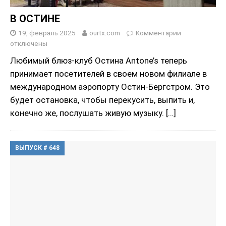
В ОСТИНЕ
19, февраль 2025
ourtx.com
Комментарии
отключены
Любимый блюз-клуб Остина Antone’s теперь
принимает посетителей в своем новом филиале в
международном аэропорту Остин-Бергстром. Это
будет остановка, чтобы перекусить, выпить и,
конечно же, послушать живую музыку.
[…]
ВЫПУСК # 648