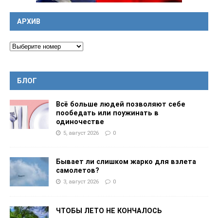
АРХИВ
БЛОГ
Всё больше людей позволяют себе
пообедать или поужинать в
одиночестве
5, август 2026
0
Бывает ли слишком жарко для взлета
самолетов?
3, август 2026
0
ЧТОБЫ ЛЕТО НЕ КОНЧАЛОСЬ