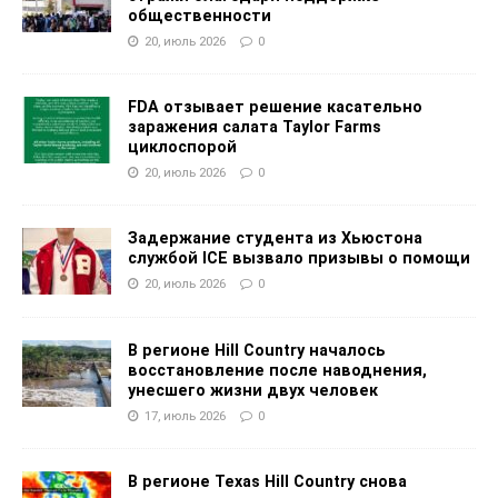
общественности
20, июль 2026
0
FDA отзывает решение касательно
заражения салата Taylor Farms
циклоспорой
20, июль 2026
0
Задержание студента из Хьюстона
службой ICE вызвало призывы о помощи
20, июль 2026
0
В регионе Hill Country началось
восстановление после наводнения,
унесшего жизни двух человек
17, июль 2026
0
В регионе Texas Hill Country снова