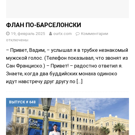
ФЛАН ПО-БАРСЕЛОНСКИ
19, февраль 2025
ourtx.com
Комментарии
отключены
– Привет, Вадим, – услышал я в трубке незнакомый
мужской голос. (Телефон показывал, что звонят из
Сан Франциско.) – Привет! – радостно ответил я.
Знаете, когда два буддийских монаха одиноко
идут навстречу друг другу по
[…]
ВЫПУСК # 648