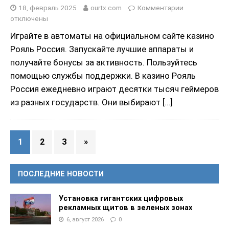
18, февраль 2025
ourtx.com
Комментарии
отключены
Играйте в автоматы на официальном сайте казино
Рояль Россия. Запускайте лучшие аппараты и
получайте бонусы за активность. Пользуйтесь
помощью службы поддержки. В казино Рояль
Россия ежедневно играют десятки тысяч геймеров
из разных государств. Они выбирают
[…]
1
2
3
»
ПОСЛЕДНИЕ НОВОСТИ
Установка гигантских цифровых
рекламных щитов в зеленых зонах
6, август 2026
0