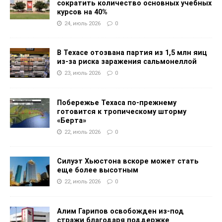
сократить количество основных учебных
курсов на 40%
24, июль 2026
0
В Техасе отозвана партия из 1,5 млн яиц
из-за риска заражения сальмонеллой
23, июль 2026
0
Побережье Техаса по-прежнему
готовится к тропическому шторму
«Берта»
22, июль 2026
0
Силуэт Хьюстона вскоре может стать
еще более высотным
22, июль 2026
0
Алим Гарипов освобожден из-под
стражи благодаря поддержке