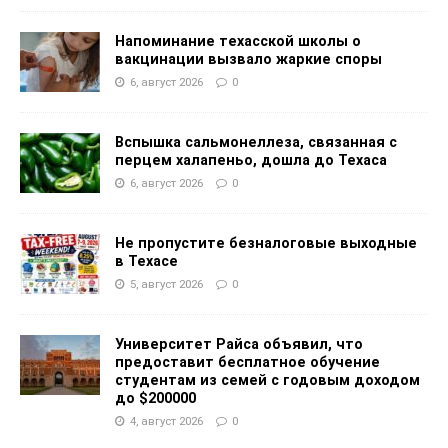
Напоминание техасской школы о
вакцинации вызвало жаркие споры
6, август 2026
0
Вспышка сальмонеллеза, связанная с
перцем халапеньо, дошла до Техаса
6, август 2026
0
Не пропустите безналоговые выходные
в Техасе
5, август 2026
0
Университет Райса объявил, что
предоставит бесплатное обучение
студентам из семей с годовым доходом
до $200000
4, август 2026
0