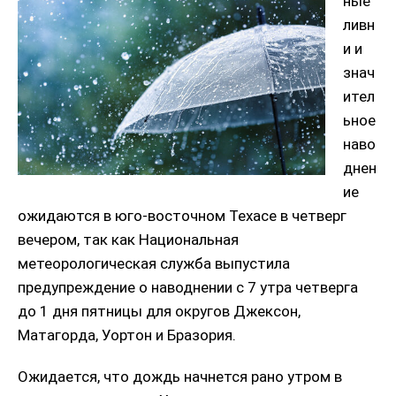
ные
ливн
и и
знач
ител
ьное
наво
днен
ие
ожидаются в юго-восточном Техасе в четверг
вечером, так как Национальная
метеорологическая служба выпустила
предупреждение о наводнении с 7 утра четверга
до 1 дня пятницы для округов Джексон,
Матагорда, Уортон и Бразория.
Ожидается, что дождь начнется рано утром в