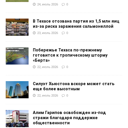
24, июль 2026
0
В Техасе отозвана партия из 1,5 млн яиц
из-за риска заражения сальмонеллой
23, июль 2026
0
Побережье Техаса по-прежнему
готовится к тропическому шторму
«Берта»
22, июль 2026
0
Силуэт Хьюстона вскоре может стать
еще более высотным
22, июль 2026
0
Алим Гарипов освобожден из-под
стражи благодаря поддержке
общественности