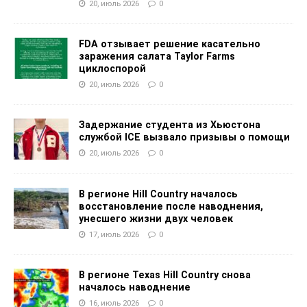
20, июль 2026
0
FDA отзывает решение касательно
заражения салата Taylor Farms
циклоспорой
20, июль 2026
0
Задержание студента из Хьюстона
службой ICE вызвало призывы о помощи
20, июль 2026
0
В регионе Hill Country началось
восстановление после наводнения,
унесшего жизни двух человек
17, июль 2026
0
В регионе Texas Hill Country снова
началось наводнение
16, июль 2026
0