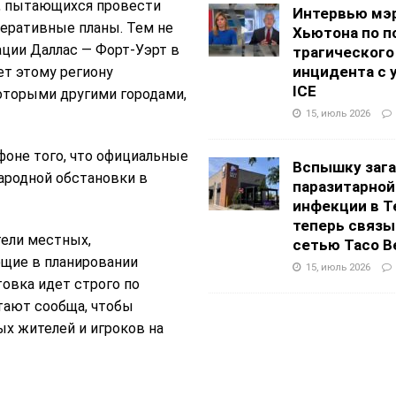
, пытающихся провести
Интервью мэ
перативные планы. Тем не
Хьютона по п
ации Даллас — Форт-Уэрт в
трагического
инцидента с 
т этому региону
ICE
оторыми другими городами,
15, июль 2026
фоне того, что официальные
Вспышку заг
ародной обстановки в
паразитарной
инфекции в Т
теперь связы
ели местных,
сетью Taco Be
щие в планировании
15, июль 2026
овка идет строго по
отают сообща, чтобы
х жителей и игроков на