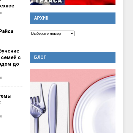
ехасе
0
АРХИВ
Райса
бучение
 семей с
БЛОГ
одом до
0
темы
х
0