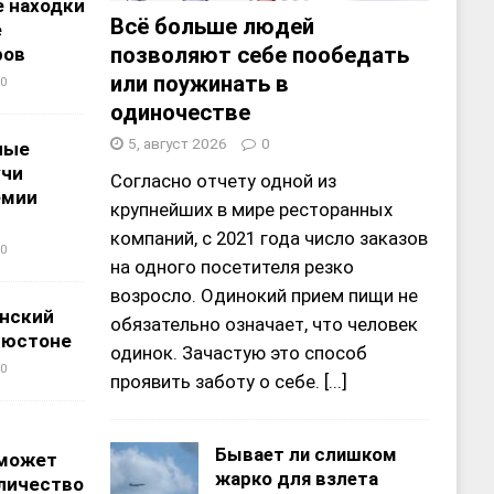
 находки
Всё больше людей
е
позволяют себе пообедать
ров
или поужинать в
0
одиночестве
5, август 2026
0
ные
учи
Согласно отчету одной из
емии
крупнейших в мире ресторанных
компаний, с 2021 года число заказов
0
на одного посетителя резко
возросло. Одинокий прием пищи не
нский
обязательно означает, что человек
ьюстоне
одинок. Зачастую это способ
0
проявить заботу о себе.
[...]
Бывает ли слишком
 может
жарко для взлета
личество