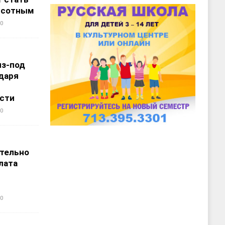
ысотным
0
из-под
даря
сти
0
т
тельно
лата
0