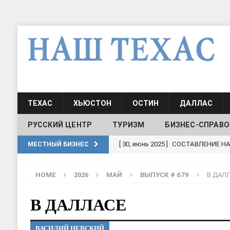
ТЕХАС
ХЬЮСТОН
ОСТИН
ДАЛЛАС
РУССКИЙ ЦЕНТР
ТУРИЗМ
БИЗНЕС-СПРАВО
[ 19, июль 2017 ]
Классы русского
МЕСТНЫЙ БИЗНЕС
ШКОЛЫ И ДЕТСКИЕ САДЫ
HOME
2026
МАЙ
ВЫПУСК # 679
В ДАЛ
[ 19, июль 2017 ]
Школа русского 
ДЕТСКИЕ САДЫ
В ДАЛЛАСЕ
[ 17, июнь 2026 ]
Sophia Dance
Т
ВАСИЛИЙ НЕВСКИЙ