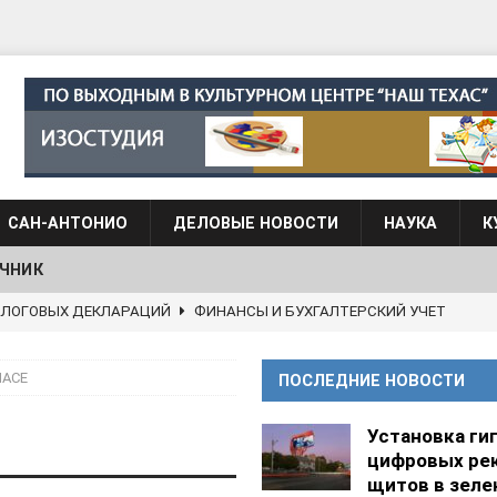
САН-АНТОНИО
ДЕЛОВЫЕ НОВОСТИ
НАУКА
К
ЧНИК
 языка для взрослых при Культурном центре “Наш Техас”
ЛАСЕ
ПОСЛЕДНИЕ НОВОСТИ
языка при культурном центре “Наш Техас”
ШКОЛЫ И
Установка ги
цифровых ре
АНЦЕВАЛЬНЫЕ СТУДИИ
щитов в зеле