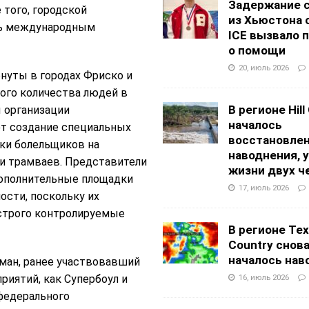
Задержание 
того, городской
из Хьюстона 
ть международным
ICE вызвало 
о помощи
20, июль 2026
нуты в городах Фриско и
ого количества людей в
В регионе Hill
ы организации
началось
т создание специальных
восстановлен
ки болельщиков на
наводнения, 
 и трамваев. Представители
жизни двух ч
дополнительные площадки
17, июль 2026
сти, поскольку их
 строго контролируемые
В регионе Texa
Country снов
началось нав
ман, ранее участвовавший
риятий, как Супербоул и
16, июль 2026
 федерального