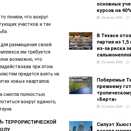
основных уч
курсов на 40
то поняли, что вокруг
24, июль 2026
тующих участков и так
ьба.
В Техасе ото
партия из 1,5
 для размещения своей
из-за риска 
омплекса им требуется
сальмонелло
олне возможно, что
23, июль 2026
 задействовав при этом
ластям придется взять на
Побережье Те
этих новых кварталов.
прежнему гот
тропическом
да смогла полностью
«Берта»
лотиться вокруг единого,
22, июль 2026
ауна.
Й» ТЕРРОРИСТИЧЕСКОЙ
Силуэт Хьюс
БОЛУ
вскоре может