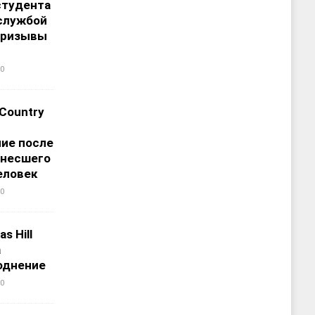
студента
службой
призывы
0
 Country
ие после
унесшего
еловек
0
s Hill
а
однение
0