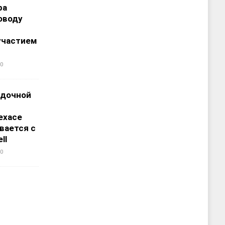
ра
оводу
участием
0
адочной
ехасе
вается с
ll
0