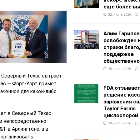
еще более в
22, июль 2026
Алим Гарипов
освобожден 
стражи благо
поддержке
общественно
20, июль 2026
о Северный Техас сыграет
лас — Форт-Уэрт примет
FDA отзывае
аченное для какой-либо
решение каса
заражения са
Taylor Farms
сет в Северный Техас
циклоспорой
ки непосредственно
20, июль 2026
T в Арлингтоне, а в
я организовать