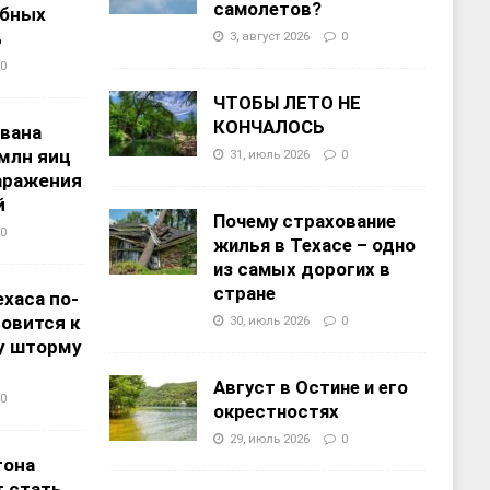
самолетов?
ебных
%
3, август 2026
0
0
ЧТОБЫ ЛЕТО НЕ
КОНЧАЛОСЬ
звана
 млн яиц
31, июль 2026
0
заражения
й
Почему страхование
0
жилья в Техасе – одно
из самых дорогих в
стране
хаса по-
овится к
30, июль 2026
0
у шторму
Август в Остине и его
0
окрестностях
29, июль 2026
0
тона
 стать