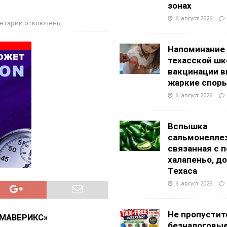
g Academy
ШКОЛЫ И ДЕТСКИЕ САДЫ
зонах
АЛОГОВЫХ ДЕКЛАРАЦИЙ
ФИНАНСЫ И БУХГАЛТЕРСКИЙ УЧЕТ
6, август 2026
нтарии
отключены
Напоминание
техасской шк
вакцинации 
жаркие спор
6, август 2026
Вспышка
сальмонеллез
связанная с 
халапеньо, д
Техаса
6, август 2026
Не пропустит
«МАВЕРИКС»
безналоговы