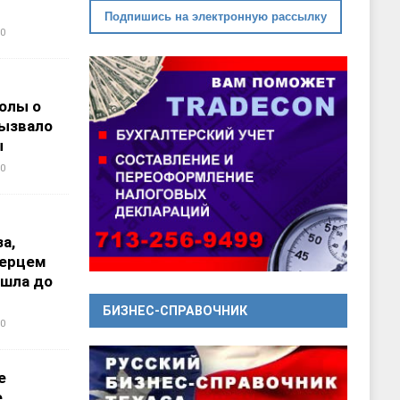
Подпишись на электронную рассылку
0
олы о
вызвало
ы
0
а,
перцем
ошла до
БИЗНЕС-СПРАВОЧНИК
0
е
е