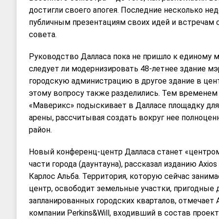
достигли своего апогея. Последние несколько нед
публичным презентациям своих идей и встречам с
совета.
Руководство Далласа пока не пришло к единому м
следует ли модернизировать 48-летнее здание мэ
городскую администрацию в другое здание в цен
этому вопросу также разделились. Тем временем
«Маверикс» подыскивает в Далласе площадку для
арены, рассчитывая создать вокруг нее полноце
район.
Новый конференц-центр Далласа станет «центром
части города (даунтауна), рассказал изданию Axi
Карлос Альба. Территория, которую сейчас заним
центр, освободит земельные участки, пригодные 
запланированных городских кварталов, отмечает 
компании Perkins&Will, входивший в состав проек