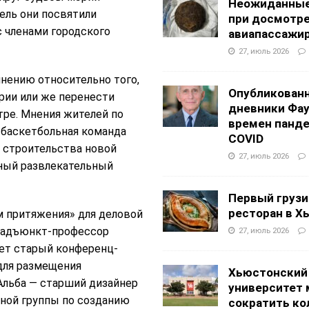
Неожиданные
ель они посвятили
при досмотр
 членами городского
авиапассажи
27, июль 2026
нению относительно того,
Опубликован
рии или же перенести
дневники Фа
тре. Мнения жителей по
времен панд
 баскетбольная команда
COVID
 строительства новой
27, июль 2026
нный развлекательный
Первый грузи
ресторан в Х
 притяжения» для деловой
os адъюнкт-профессор
27, июль 2026
ает старый конференц-
для размещения
Хьюстонский
Альба — старший дизайнер
университет
тной группы по созданию
сократить ко