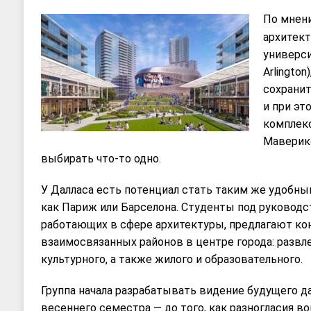
По мнен
архитект
универси
Arlingto
сохрани
и при эт
комплек
Маверик
выбирать что-то одно.
У Далласа есть потенциал стать таким же удобны
как Париж или Барселона. Студенты под руководс
работающих в сфере архитектуры, предлагают ко
взаимосвязанных районов в центре города: развл
культурного, а также жилого и образовательного.
Группа начала разрабатывать видение будущего да
весеннего семестра — до того, как разногласия в