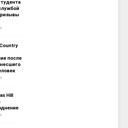
студента
службой
призывы
0
 Country
ие после
унесшего
еловек
0
s Hill
а
однение
0