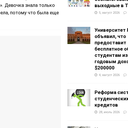
». Девочка знала только
выходные в Т
пела, потому что была еще
5, август 2026
Университет 
объявил, что
предоставит
бесплатное о
студентам из
годовым дох
$200000
4, август 2026
Реформа сис
студенчески
кредитов
28, июль 2026