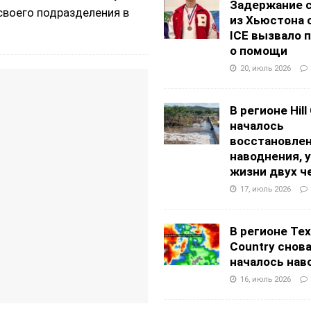
Задержание 
своего подразделения в
из Хьюстона 
ICE вызвало 
о помощи
20, июль 2026
В регионе Hill
началось
восстановлен
наводнения, 
жизни двух ч
17, июль 2026
В регионе Texa
Country снов
началось нав
16, июль 2026