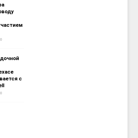
ра
оводу
участием
0
адочной
ехасе
вается с
ll
0