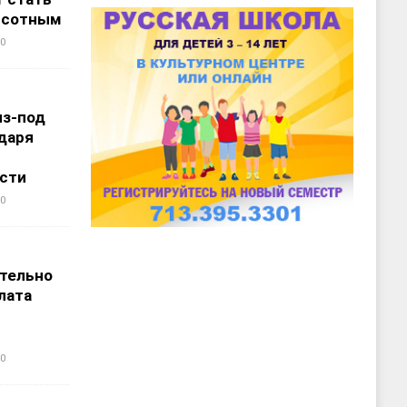
ысотным
0
из-под
даря
сти
0
т
тельно
лата
0