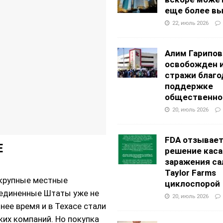
еще более в
22, июль 2026
Алим Гарипов
освобожден 
стражи благо
поддержке
общественно
20, июль 2026
FDA отзывае
Е
решение каса
заражения са
Taylor Farms
 крупные местные
циклоспорой
оединенные Штаты уже не
20, июль 2026
нее время и в Техасе стали
их компаний. Но покупка