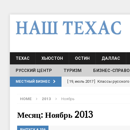
ТЕХАС
ХЬЮСТОН
ОСТИН
ДАЛЛАС
РУССКИЙ ЦЕНТР
ТУРИЗМ
БИЗНЕС-СПРАВО
[ 19, июль 2017 ]
Классы русского
МЕСТНЫЙ БИЗНЕС
ШКОЛЫ И ДЕТСКИЕ САДЫ
HOME
2013
Ноябрь
[ 19, июль 2017 ]
Школа русского 
ДЕТСКИЕ САДЫ
Месяц: Ноябрь 2013
[ 17, июнь 2026 ]
Sophia Dance
Т
ВЫПУСК # 356