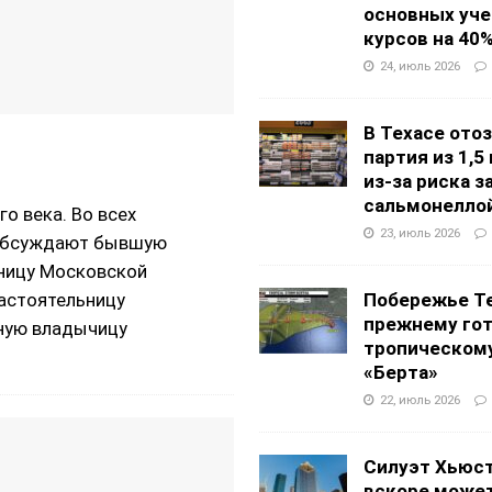
основных уч
курсов на 40
24, июль 2026
В Техасе ото
партия из 1,5
из-за риска 
сальмонелло
о века. Во всех
23, июль 2026
й обсуждают бывшую
ьницу Московской
Побережье Те
астоятельницу
прежнему гот
ную владычицу
тропическом
«Берта»
22, июль 2026
Силуэт Хьюс
вскоре может