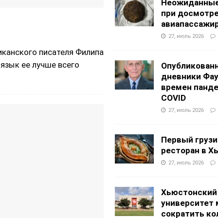
Неожиданные
при досмотр
авиапассажи
27, июль 2026
иканского писателя Филипа
й язык ее лучше всего
Опубликован
дневники Фа
времен панд
COVID
27, июль 2026
Первый грузи
ресторан в Х
27, июль 2026
Хьюстонский
университет
сократить ко