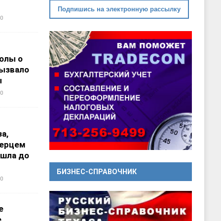
Подпишись на электронную рассылку
0
олы о
вызвало
ы
0
а,
перцем
ошла до
БИЗНЕС-СПРАВОЧНИК
0
е
е