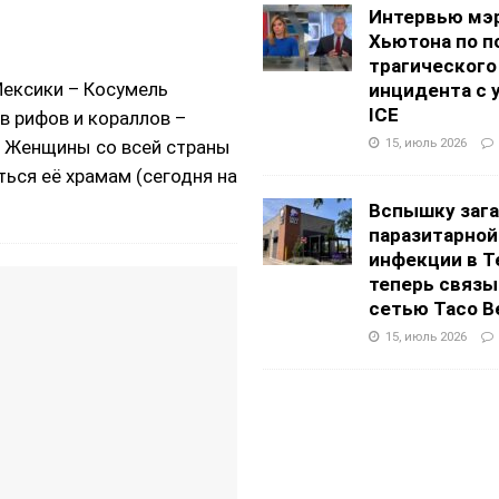
Интервью мэ
Хьютона по п
трагического
Мексики – Косумель
инцидента с 
ICE
ов рифов и кораллов –
15, июль 2026
. Женщины со всей страны
ься её храмам (сегодня на
Вспышку заг
паразитарной
инфекции в Т
теперь связы
сетью Taco Be
15, июль 2026