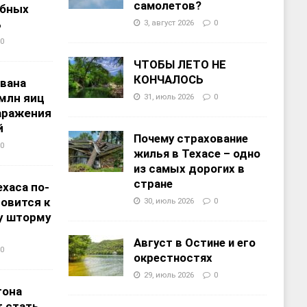
самолетов?
ебных
%
3, август 2026
0
0
ЧТОБЫ ЛЕТО НЕ
КОНЧАЛОСЬ
звана
 млн яиц
31, июль 2026
0
заражения
й
Почему страхование
0
жилья в Техасе – одно
из самых дорогих в
стране
хаса по-
овится к
30, июль 2026
0
у шторму
Август в Остине и его
0
окрестностях
29, июль 2026
0
тона
 стать