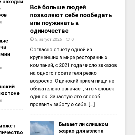
 находки
Всё больше людей
е
позволяют себе пообедать
ров
или поужинать в
0
одиночестве
5, август 2026
0
ные
учи
Согласно отчету одной из
емии
крупнейших в мире ресторанных
компаний, с 2021 года число заказов
0
на одного посетителя резко
возросло. Одинокий прием пищи не
нский
обязательно означает, что человек
ьюстоне
одинок. Зачастую это способ
0
проявить заботу о себе.
[...]
Бывает ли слишком
 может
жарко для взлета
личество