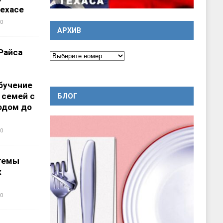
ехасе
0
АРХИВ
Райса
бучение
 семей с
БЛОГ
одом до
0
темы
х
0