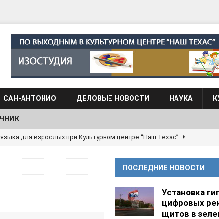
САН-АНТОНИО
ДЕЛОВЫЕ НОВОСТИ
НАУКА
К
ЧНИК
 языка для взрослых при Культурном центре “Наш Техас”
ПОСЛЕДНИЕ НОВОСТИ
языка при культурном центре “Наш Техас”
ШКОЛЫ И
Установка ги
цифровых ре
АНЦЕВАЛЬНЫЕ СТУДИИ
щитов в зеле