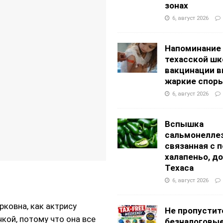
g Academy
ШКОЛЫ И ДЕТСКИЕ САДЫ
зонах
АЛОГОВЫХ ДЕКЛАРАЦИЙ
ФИНАНСЫ И БУХГАЛТЕРСКИЙ УЧЕТ
6, август 2026
Напоминание
техасской шк
вакцинации 
жаркие спор
6, август 2026
Вспышка
сальмонеллез
связанная с 
халапеньо, д
Техаса
6, август 2026
ковна, как актрису
Не пропустит
кой, потому что она все
безналоговы