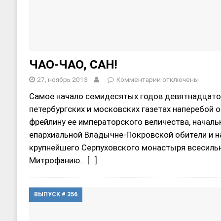
ЧАО-ЧАО, САН!
27, ноябрь 2013
Комментарии
отключены
Самое начало семидесятых годов девятнадцатог
петербургских и московских газетах наперебо
фрейлину ее императорского величества, начал
епархиальной Владычне-Покровской обители и н
крупнейшего Серпуховского монастыря всесиль
Митрофанию…
[…]
ВЫПУСК # 356