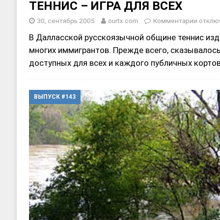
ТЕННИС – ИГРА ДЛЯ ВСЕХ
30, сентябрь 2005
ourtx.com
Комментарии
отклю
В Далласской русскоязычной общине теннис изд
многих иммигрантов. Прежде всего, сказывалось
доступных для всех и каждого публичных корто
ВЫПУСК #143