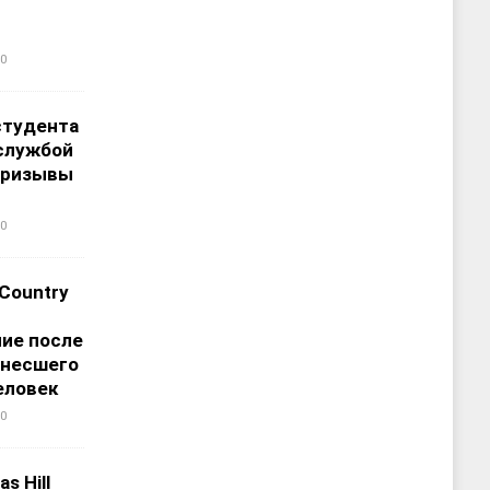
0
студента
службой
призывы
0
 Country
ие после
унесшего
еловек
0
s Hill