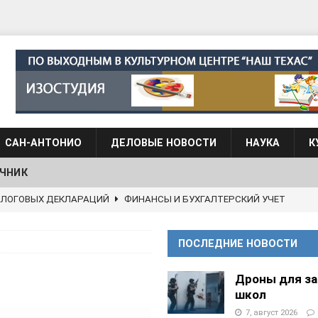
САН-АНТОНИО
ДЕЛОВЫЕ НОВОСТИ
НАУКА
К
ЧНИК
 языка для взрослых при Культурном центре “Наш Техас”
ПОСЛЕДНИЕ НОВОСТИ
языка при культурном центре “Наш Техас”
ШКОЛЫ И
Дроны для з
школ
АНЦЕВАЛЬНЫЕ СТУДИИ
7, август 2026