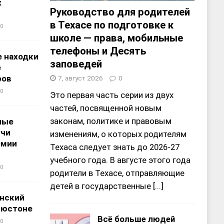
х
Руководство для родителей
в Техасе по подготовке к
0
школе — права, мобильные
телефоны и Десять
 находки
заповедей
е
ров
7, август 2026
0
0
Это первая часть серии из двух
частей, посвященной новым
законам, политике и правовым
ные
учи
изменениям, о которых родителям
емии
Техаса следует знать до 2026-27
учебного года. В августе этого года
0
родители в Техасе, отправляющие
детей в государственные
[...]
нский
ьюстоне
Всё больше людей
0