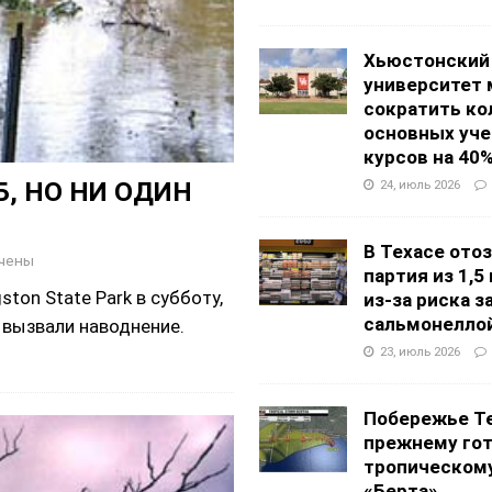
Хьюстонский
университет
сократить ко
основных уч
курсов на 40
, НО НИ ОДИН
24, июль 2026
В Техасе ото
чены
партия из 1,5
ton State Park в субботу,
из-за риска 
сальмонелло
 вызвали наводнение.
23, июль 2026
Побережье Те
прежнему гот
тропическом
«Берта»