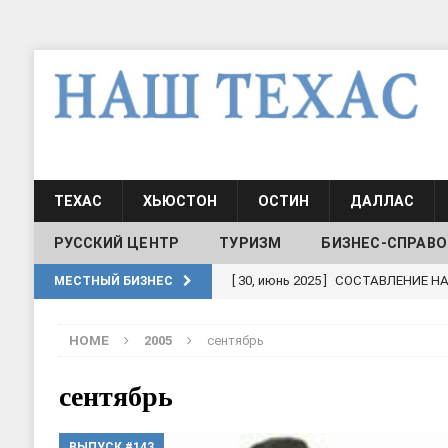
ТЕХАС
ХЬЮСТОН
ОСТИН
ДАЛЛАС
РУССКИЙ ЦЕНТР
ТУРИЗМ
БИЗНЕС-СПРАВО
[ 19, июль 2017 ]
Классы русского
МЕСТНЫЙ БИЗНЕС
ШКОЛЫ И ДЕТСКИЕ САДЫ
HOME
2005
сентябрь
[ 19, июль 2017 ]
Школа русского 
ДЕТСКИЕ САДЫ
сентябрь
[ 17, июнь 2026 ]
Sophia Dance
Т
ВЫПУСК #143