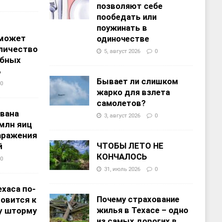
позволяют себе
пообедать или
поужинать в
 может
одиночестве
личество
5, август 2026
0
ебных
%
Бывает ли слишком
0
жарко для взлета
самолетов?
звана
3, август 2026
0
 млн яиц
заражения
ЧТОБЫ ЛЕТО НЕ
й
КОНЧАЛОСЬ
0
31, июль 2026
0
хаса по-
Почему страхование
овится к
жилья в Техасе – одно
у шторму
из самых дорогих в