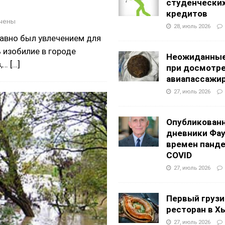
студенчески
кредитов
чены
28, июль 2026
авно был увлечением для
 изобилие в городе
Неожиданные
в,…
[…]
при досмотр
авиапассажи
27, июль 2026
Опубликован
дневники Фа
времен панд
COVID
27, июль 2026
Первый грузи
ресторан в Х
27, июль 2026