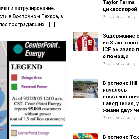
Taylor Farms
ачали патрулирование,
циклоспорой
ти в Восточном Техасе, в
20, июль 2026
олее пострадавших…
[…]
Задержание 
из Хьюстона 
ICE вызвало 
о помощи
20, июль 2026
В регионе Hill
началось
восстановлен
наводнения, 
жизни двух ч
17, июль 2026
В регионе Texa