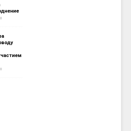
а
однение
0
ра
оводу
участием
0