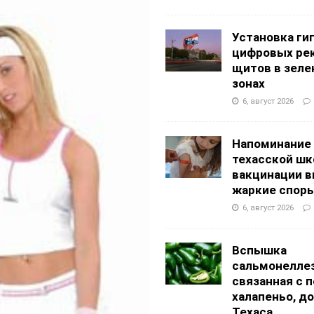
g Academy
ШКОЛЫ И ДЕТСКИЕ САДЫ
АЛОГОВЫХ ДЕКЛАРАЦИЙ
ФИНАНСЫ И БУХГАЛТЕРСКИЙ УЧЕТ
Установка ги
цифровых ре
щитов в зеле
зонах
6, август 2026
Напоминание
техасской шк
вакцинации 
жаркие спор
6, август 2026
Вспышка
сальмонеллез
связанная с 
халапеньо, д
Техаса