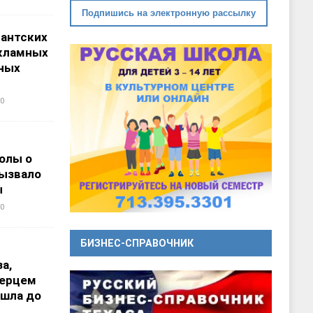
Подпишись на электронную рассылку
гантских
кламных
ных
0
олы о
вызвало
ы
0
БИЗНЕС-СПРАВОЧНИК
а,
перцем
ошла до