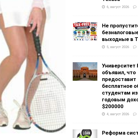
6, август 2026
Не пропустит
безналоговы
выходные в Т
5, август 2026
Университет 
объявил, что
предоставит
бесплатное о
студентам из
годовым дох
$200000
4, август 2026
Реформа сис