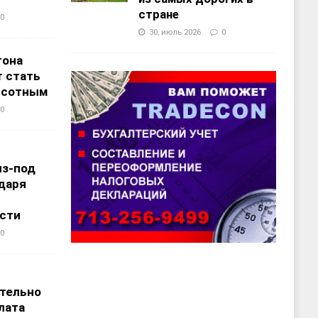
стране
0
30, июль 2026
0
тона
 стать
ысотным
0
из-под
даря
сти
0
т
тельно
лата