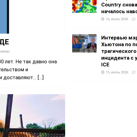
Country снов
началось нав
16, июль 2026
Интервью мэ
ДЕ
Хьютона по п
трагического
чены
инцидента с 
0 лет. Не так давно она
ICE
ительством и
15, июль 2026
 и доставляют…
[…]