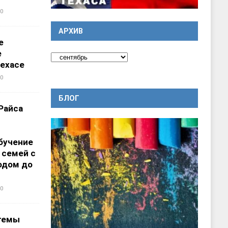
0
АРХИВ
е
е
ехасе
0
БЛОГ
Райса
бучение
 семей с
одом до
0
темы