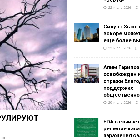
22, июль 2026
Силуэт Хьюс
вскоре может
еще более в
22, июль 2026
Алим Гарипов
освобожден 
стражи благо
поддержке
общественно
20, июль 2026
РУЛИРУЮТ
FDA отзывае
решение каса
заражения са
чены