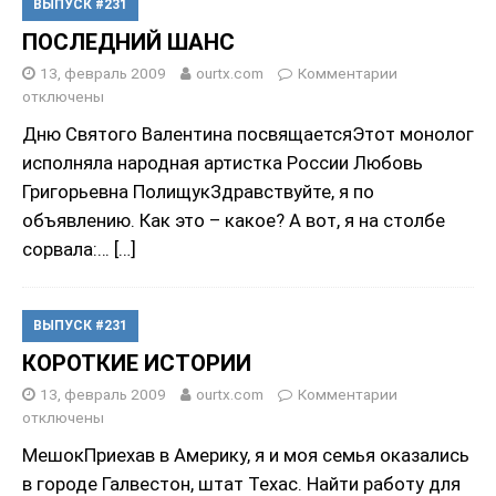
ВЫПУСК #231
ПОСЛЕДНИЙ ШАНС
13, февраль 2009
ourtx.com
Комментарии
отключены
Дню Святого Валентина посвящаетсяЭтот монолог
исполняла народная артистка России Любовь
Григорьевна ПолищукЗдравствуйте, я по
объявлению. Как это – какое? А вот, я на столбе
сорвала:…
[…]
ВЫПУСК #231
КОРОТКИЕ ИСТОРИИ
13, февраль 2009
ourtx.com
Комментарии
отключены
МешокПриехав в Америку, я и моя семья оказались
в городе Галвестон, штат Техас. Найти работу для