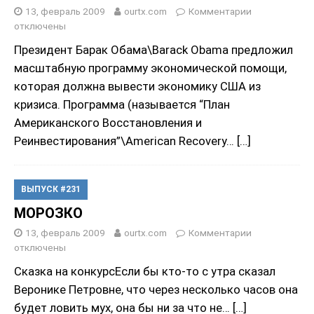
13, февраль 2009
ourtx.com
Комментарии
отключены
Президент Барак Обама\Barack Obama предложил
масштабную программу экономической помощи,
которая должна вывести экономику США из
кризиса. Программа (называется “План
Американского Восстановления и
Реинвестирования”\American Recovery…
[…]
ВЫПУСК #231
МОРОЗКО
13, февраль 2009
ourtx.com
Комментарии
отключены
Сказка на конкурсЕсли бы кто-то с утра сказал
Веронике Петровне, что через несколько часов она
будет ловить мух, она бы ни за что не…
[…]