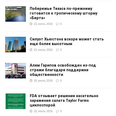
Побережье Техаса по-прежнему
готовится к тропическому шторму
«Берта»
22, июль 2026
0
Силуэт Хьюстона вскоре может стать
еще более высотным
22, июль 2026
0
Алим Гарипов освобожден из-под
стражи благодаря поддержке
общественности
20, июль 2026
0
FDA отзывает решение касательно
заражения салата Taylor Farms
циклоспорой
20, июль 2026
0