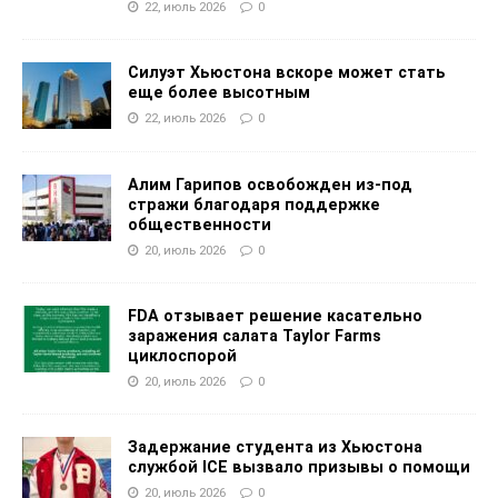
22, июль 2026
0
Силуэт Хьюстона вскоре может стать
еще более высотным
22, июль 2026
0
Алим Гарипов освобожден из-под
стражи благодаря поддержке
общественности
20, июль 2026
0
FDA отзывает решение касательно
заражения салата Taylor Farms
циклоспорой
20, июль 2026
0
Задержание студента из Хьюстона
службой ICE вызвало призывы о помощи
20, июль 2026
0