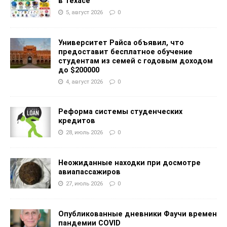
в Техасе
5, август 2026
0
Университет Райса объявил, что
предоставит бесплатное обучение
студентам из семей с годовым доходом
до $200000
4, август 2026
0
Реформа системы студенческих
кредитов
28, июль 2026
0
Неожиданные находки при досмотре
авиапассажиров
27, июль 2026
0
Опубликованные дневники Фаучи времен
пандемии COVID