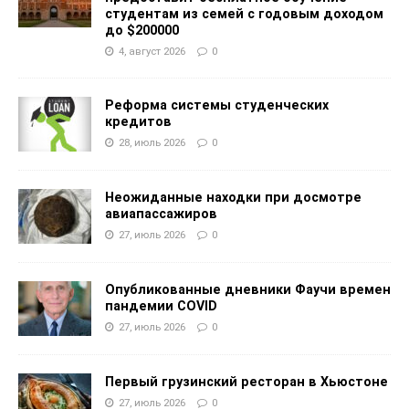
студентам из семей с годовым доходом
до $200000
4, август 2026
0
Реформа системы студенческих
кредитов
28, июль 2026
0
Неожиданные находки при досмотре
авиапассажиров
27, июль 2026
0
Опубликованные дневники Фаучи времен
пандемии COVID
27, июль 2026
0
Первый грузинский ресторан в Хьюстоне
27, июль 2026
0