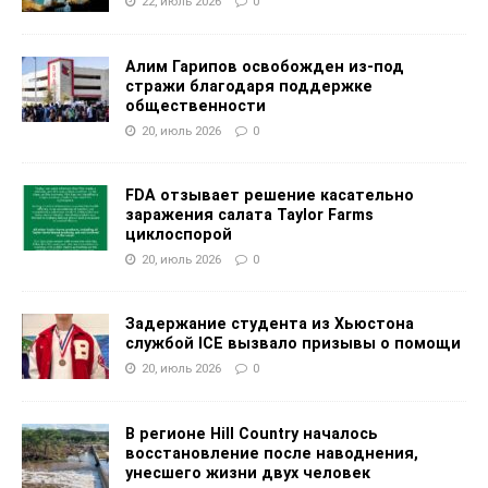
22, июль 2026
0
Алим Гарипов освобожден из-под
стражи благодаря поддержке
общественности
20, июль 2026
0
FDA отзывает решение касательно
заражения салата Taylor Farms
циклоспорой
20, июль 2026
0
Задержание студента из Хьюстона
службой ICE вызвало призывы о помощи
20, июль 2026
0
В регионе Hill Country началось
восстановление после наводнения,
унесшего жизни двух человек