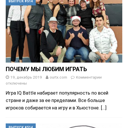
ВЫПУСК #514
ПОЧЕМУ МЫ ЛЮБИМ ИГРАТЬ
19, декабрь 2019
ourtx.com
Комментарии
отключены
Игра IQ Battle набирает популярность по всей
стране и даже за ее пределами. Все больше
игроков собирается на игру и в Хьюстоне.
[…]
ВЫПУСК #514