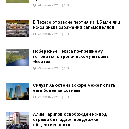
24, июль 2026
0
В Техасе отозвана партия из 1,5 млн яиц
из-за риска заражения сальмонеллой
23, июль 2026
0
Побережье Техаса по-прежнему
готовится к тропическому шторму
«Берта»
22, июль 2026
0
Силуэт Хьюстона вскоре может стать
еще более высотным
22, июль 2026
0
Алим Гарипов освобожден из-под
стражи благодаря поддержке
общественности