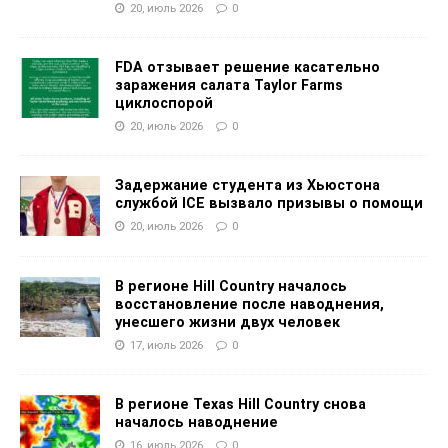
20, июль 2026
0
FDA отзывает решение касательно
заражения салата Taylor Farms
циклоспорой
20, июль 2026
0
Задержание студента из Хьюстона
службой ICE вызвало призывы о помощи
20, июль 2026
0
В регионе Hill Country началось
восстановление после наводнения,
унесшего жизни двух человек
17, июль 2026
0
В регионе Texas Hill Country снова
началось наводнение
16, июль 2026
0