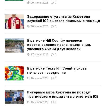
20, июль 2026
0
Задержание студента из Хьюстона
службой ICE вызвало призывы о помощи
20, июль 2026
0
В регионе Hill Country началось
восстановление после наводнения,
унесшего жизни двух человек
17, июль 2026
0
В регионе Texas Hill Country снова
началось наводнение
16, июль 2026
0
Интервью мэра Хьютона по поводу
трагического инцидента с участием ICE
15, июль 2026
0