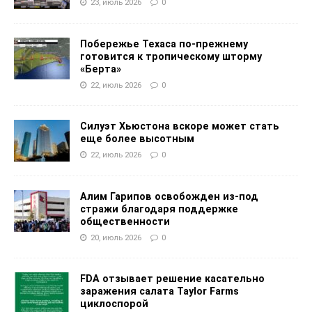
23, июль 2026
0
Побережье Техаса по-прежнему
готовится к тропическому шторму
«Берта»
22, июль 2026
0
Силуэт Хьюстона вскоре может стать
еще более высотным
22, июль 2026
0
Алим Гарипов освобожден из-под
стражи благодаря поддержке
общественности
20, июль 2026
0
FDA отзывает решение касательно
заражения салата Taylor Farms
циклоспорой