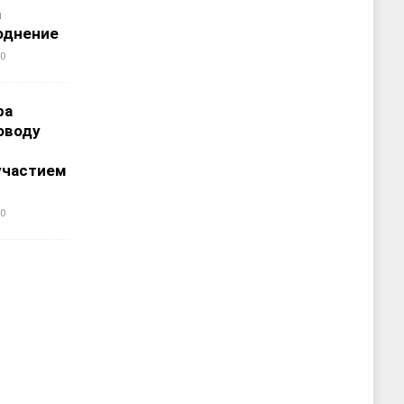
а
однение
0
ра
оводу
участием
0