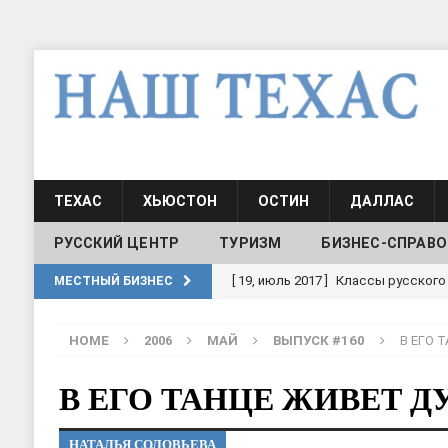
ТЕХАС
ХЬЮСТОН
ОСТИН
ДАЛЛАС
РУССКИЙ ЦЕНТР
ТУРИЗМ
БИЗНЕС-СПРАВО
[ 19, июль 2017 ]
Классы русского
МЕСТНЫЙ БИЗНЕС
ШКОЛЫ И ДЕТСКИЕ САДЫ
HOME
2006
МАЙ
ВЫПУСК #160
В ЕГО 
[ 19, июль 2017 ]
Школа русского 
ДЕТСКИЕ САДЫ
В ЕГО ТАНЦЕ ЖИВЕТ 
[ 17, июнь 2026 ]
Sophia Dance
Т
НАТАЛЬЯ СОЛОВЬЕВА