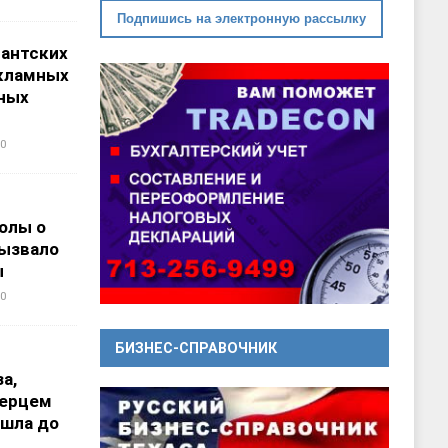
Подпишись на электронную рассылку
гантских
кламных
ных
0
олы о
вызвало
ы
0
БИЗНЕС-СПРАВОЧНИК
а,
перцем
ошла до