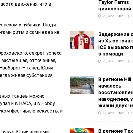
Taylor Farms
асота движения, что в
циклоспорой
20, июль 2026
успехом у публики. Люди
гами ритм и сами едва не
Задержание 
из Хьюстона 
ICE вызвало 
роховского, секрет успеха
о помощи
я застывшая, отточенная,
20, июль 2026
. Наоборот – танец Юрия
егда живая субстанция,
В регионе Hill
началось
восстановлен
дных танцев можно
наводнения, 
пал и в НАСА, и в Hobby
жизни двух ч
ском фестивале искусств, и
17, июль 2026
В регионе Texa
ночку», Юрий знакомит