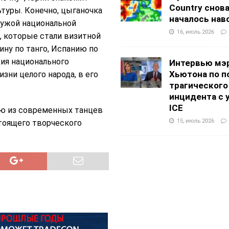
Country снов
туры. Конечно, цыганочка
началось нав
чужой национальной
16, июль 2026
, которые стали визитной
ину по танго, Испанию по
ция национального
Интервью мэ
Хьютона по п
зни целого народа, в его
трагического
инцидента с 
ICE
ую из современных танцев
15, июль 2026
тоящего творческого