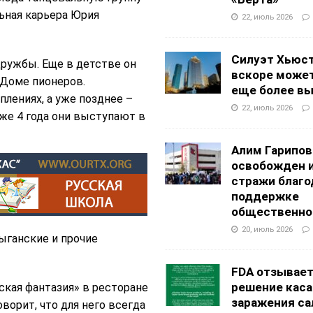
льная карьера Юрия
22, июль 2026
Силуэт Хьюс
ружбы. Еще в детстве он
вскоре может
 Доме пионеров.
еще более в
плениях, а уже позднее –
22, июль 2026
уже 4 года они выступают в
Алим Гарипов
освобожден 
стражи благо
поддержке
общественно
20, июль 2026
ыганские и прочие
FDA отзывае
решение каса
кая фантазия» в ресторане
заражения са
ворит, что для него всегда