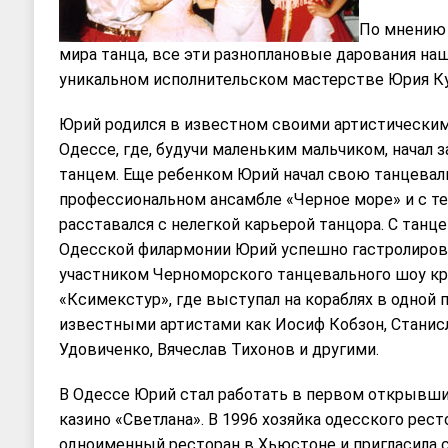
По мнению 
мира танца, все эти разноплановые дарования на
уникальном исполнительском мастерстве Юрия К
Юрий родился в известном своими артистически
Одессе, где, будучи маленьким мальчиком, начал
танцем. Еще ребенком Юрий начал свою танцевал
профессиональном ансамбле «Черное море» и с те
расставался с нелегкой карьерой танцора. С тан
Одесской филармонии Юрий успешно гастролирова
участником Черноморского танцевального шоу кр
«Ксимекстур», где выступал на кораблях в одной 
известными артистами как Иосиф Кобзон, Станисл
Удовиченко, Вячеслав Тихонов и другими.
В Одессе Юрий стал работать в первом открывши
казино «Светлана». В 1996 хозяйка одесского рес
одноименный ресторан в Хьюстоне и пригласила 