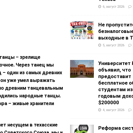
6, август 2026
Не пропустит
безналоговы
выходные в Т
5, август 2026
танцы – зрелище
Университет 
очное. Через танец мы
объявил, что
ц – один из самых древних
предоставит
, он уже умел выражать
бесплатное о
ало древним танцевальным
студентам из
родились народные танцы.
годовым дох
$200000
нра – живые хранители
4, август 2026
лет несущем в техасские
Реформа сис
о Советского Союза, мы и