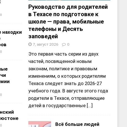
х
Руководство для родителей
в Техасе по подготовке к
0
школе — права, мобильные
телефоны и Десять
 находки
заповедей
е
ров
7, август 2026
0
0
Это первая часть серии из двух
частей, посвященной новым
законам, политике и правовым
ные
учи
изменениям, о которых родителям
емии
Техаса следует знать до 2026-27
учебного года. В августе этого года
0
родители в Техасе, отправляющие
детей в государственные
[...]
нский
ьюстоне
Всё больше людей
0