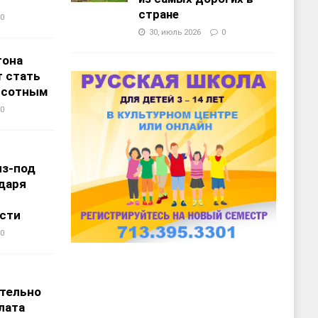
стране
0
30, июль 2026
0
тона
 стать
ысотным
0
из-под
даря
сти
0
т
тельно
лата