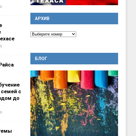
0
АРХИВ
е
е
ехасе
0
БЛОГ
Райса
бучение
 семей с
одом до
0
темы