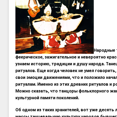
Народные 
феерическое, зажигательное и невероятно крас
узнаем историю, традиции и душу народа. Тане
ритуалов. Еще когда человек не умел говорить
свои эмоции движениями, что и положило нач
ритуалам. Именно из этих древних ритуалов и 
Можно сказать, что танцоры фольклорного жа
культурной памяти поколений.
Об одном из таких хранителей, вот уже десять 
массы танцевальную культуру народов бывшег