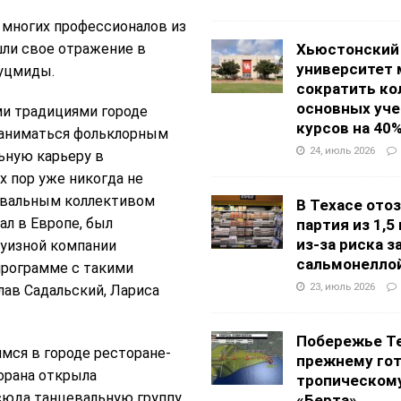
многих профессионалов из
шли свое отражение в
Хьюстонский
университет
уцмиды.
сократить ко
основных уч
ми традициями городе
курсов на 40
 заниматься фольклорным
24, июль 2026
ьную карьеру в
х пор уже никогда не
цевальным коллективом
В Техасе ото
л в Европе, был
партия из 1,5
из-за риска 
уизной компании
сальмонелло
программе с такими
23, июль 2026
ав Садальский, Лариса
Побережье Те
мся в городе ресторане-
прежнему гот
торана открыла
тропическом
сюда танцевальную группу
«Берта»