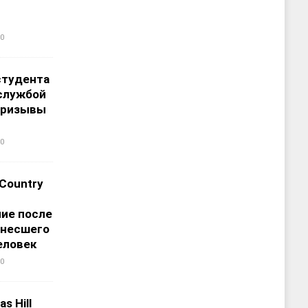
0
студента
службой
призывы
0
 Country
ие после
унесшего
еловек
0
s Hill