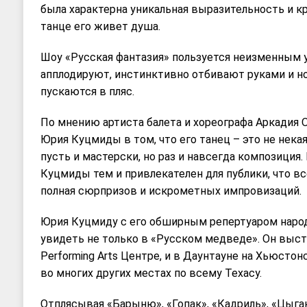
была характерна уникальная выразительность и кр
танце его живет душа.
Шоу «Русская фантазия» пользуется неизменным 
апплодируют, инстинктивно отбивают руками и но
пускаются в пляс.
По мнению артиста балета и хореографа Аркадия О
Юрия Куцмиды в том, что его танец – это не нека
пусть и мастерски, но раз и навсегда композиция
Куцмиды тем и привлекателен для публики, что вс
полная сюрпризов и искрометных импровизаций.
Юрия Куцмиду с его обширным репертуаром наро
увидеть не только в «Русском медведе». Он высту
Performing Arts Центре, и в Даунтауне на Хьюстон
во многих других местах по всему Техасу.
Отплясывая «Барыню», «Гопак», «Кадриль», «Цыга