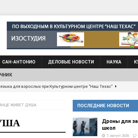
САН-АНТОНИО
ДЕЛОВЫЕ НОВОСТИ
НАУКА
К
ЧНИК
 языка для взрослых при Культурном центре “Наш Техас”
ТАНЦЕ ЖИВЕТ ДУША
ПОСЛЕДНИЕ НОВОСТИ
языка при культурном центре “Наш Техас”
ШКОЛЫ И
ДУША
Дроны для з
школ
АНЦЕВАЛЬНЫЕ СТУДИИ
7, август 2026