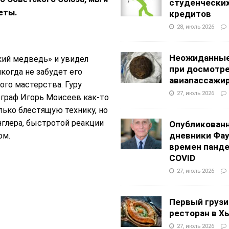
студенчески
еты.
кредитов
28, июль 2026
Неожиданные
кий медведь» и увидел
при досмотр
когда не забудет его
авиапассажи
ого мастерства. Гуру
27, июль 2026
ограф Игорь Моисеев как-то
лько блестящую технику, но
глера, быстротой реакции
Опубликован
дневники Фа
ом.
времен панд
COVID
27, июль 2026
Первый грузи
ресторан в Х
27, июль 2026