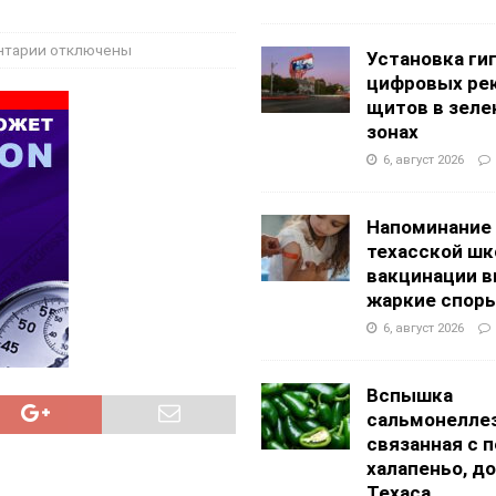
g Academy
ШКОЛЫ И ДЕТСКИЕ САДЫ
АЛОГОВЫХ ДЕКЛАРАЦИЙ
ФИНАНСЫ И БУХГАЛТЕРСКИЙ УЧЕТ
нтарии
отключены
Установка ги
цифровых ре
щитов в зеле
зонах
6, август 2026
Напоминание
техасской шк
вакцинации 
жаркие спор
6, август 2026
Вспышка
сальмонеллез
связанная с 
халапеньо, д
Техаса