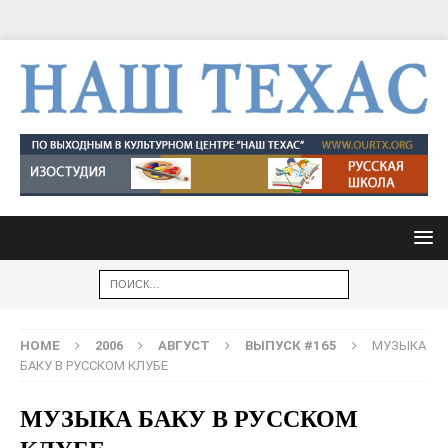
HOME
2006
АВГУСТ
ВЫПУСК #165
МУЗЫКА
БАКУ В РУССКОМ КЛУБЕ
МУЗЫКА БАКУ В РУССКОМ