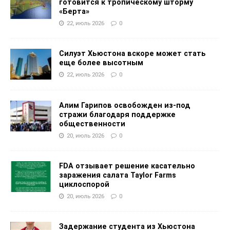
готовится к тропическому шторму
«Берта»
22, июль 2026
0
Силуэт Хьюстона вскоре может стать
еще более высотным
22, июль 2026
0
Алим Гарипов освобожден из-под
стражи благодаря поддержке
общественности
20, июль 2026
0
FDA отзывает решение касательно
заражения салата Taylor Farms
циклоспорой
20, июль 2026
0
Задержание студента из Хьюстона