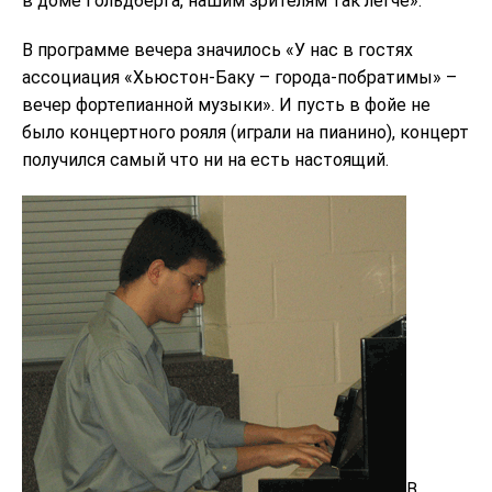
в доме Гольдберга, нашим зрителям так легче».
В программе вечера значилось «У нас в гостях
ассoциация «Хьюстон-Баку – города-побратимы» –
вечер фортепианной музыки». И пусть в фойе не
было концертного рояля (играли на пианино), концерт
получился самый что ни на есть настоящий.
В