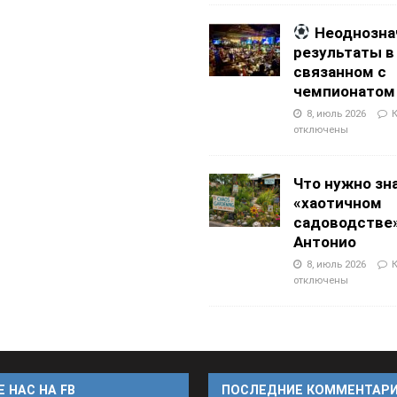
Неоднозна
результаты в
связанном с
чемпионатом
8, июль 2026
отключены
Что нужно зн
«хаотичном
садоводстве»
Антонио
8, июль 2026
отключены
 НАС НА FB
ПОСЛЕДНИЕ КОММЕНТАР