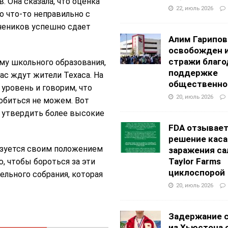
. Она сказала, что оценка
22, июль 2026
о что-то неправильно с
учеников успешно сдает
Алим Гарипов
освобожден 
стражи благо
му школьного образования,
поддержке
нас ждут жители Техаса. На
общественно
уровень и говорим, что
20, июль 2026
обиться не можем. Вот
ы утвердить более высокие
FDA отзывае
решение каса
ьзуется своим положением
заражения са
Taylor Farms
, чтобы бороться за эти
циклоспорой
льного собрания, которая
20, июль 2026
Задержание 
из Хьюстона 