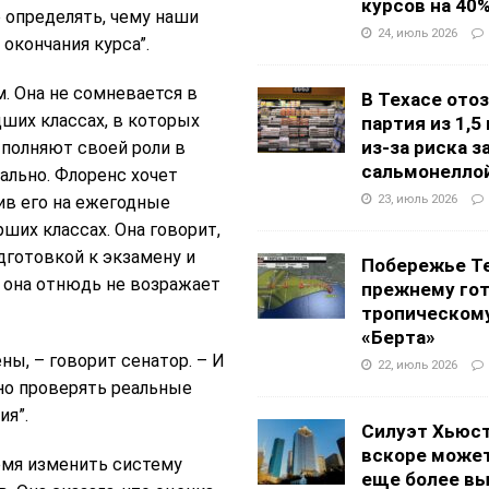
курсов на 40
 определять, чему наши
24, июль 2026
 окончания курса”.
 Она не сомневается в
В Техасе ото
дших классах, в которых
партия из 1,5
из-за риска 
ыполняют своей роли в
сальмонелло
ально. Флоренс хочет
23, июль 2026
ив его на ежегодные
ших классах. Она говорит,
дготовкой к экзамену и
Побережье Те
 она отнюдь не возражает
прежнему гот
тропическом
«Берта»
ы, – говорит сенатор. – И
22, июль 2026
но проверять реальные
ия”.
Силуэт Хьюс
вскоре может
емя изменить систему
еще более в