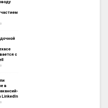
оводу
участием
0
адочной
ехасе
вается с
ll
0
али
е в
акансий-
 LinkedIn
0