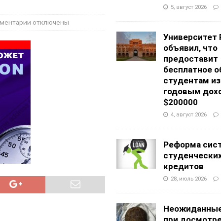
АНЦЕВАЛЬНЫЕ СТУДИИ
5, август 2026
g Academy
ШКОЛЫ И ДЕТСКИЕ САДЫ
ментарии
отключены
Университет 
объявил, что
предоставит
бесплатное о
студентам из
годовым дох
$200000
4, август 2026
Реформа сис
студенчески
кредитов
28, июль 2026
Неожиданные
при досмотр