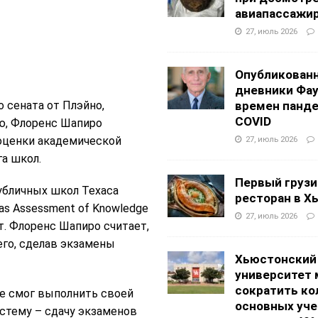
авиапассажи
27, июль 2026
Опубликован
дневники Фа
 сената от Плэйно,
времен панд
COVID
ю, Флоренс Шапиро
я оценки академической
27, июль 2026
а школ.
Первый грузи
убличных школ Техаса
ресторан в Х
as Assessment of Knowledge
27, июль 2026
т. Флоренс Шапиро считает,
его, сделав экзамены
Хьюстонский
университет
сократить ко
 не смог выполнить своей
основных уч
истему – сдачу экзаменов