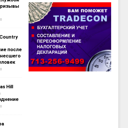
призывы
0
 Country
ие после
унесшего
еловек
0
s Hill
а
однение
0
ра