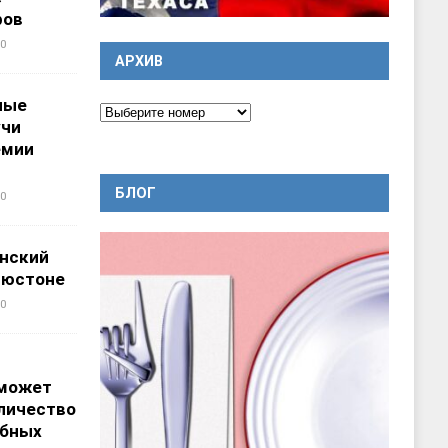
ров
0
АРХИВ
ные
учи
емии
БЛОГ
0
нский
ьюстоне
0
 может
личество
ебных