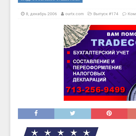
[ 17, июнь 2026 ]
Sophia Dance
Т
[ 20, август 2025 ]
Alliance Fencin
8, декабрь 2006
ourtx.com
Выпуск #174
Ком