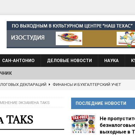
САН-АНТОНИО
ДЕЛОВЫЕ НОВОСТИ
НАУКА
К
ЧНИК
АЛОГОВЫХ ДЕКЛАРАЦИЙ
ФИНАНСЫ И БУХГАЛТЕРСКИЙ УЧЕТ
 языка для взрослых при Культурном центре “Наш Техас”
МЕНЕНИЕ ЭКЗАМЕНА TAKS
ПОСЛЕДНИЕ НОВОСТИ
языка при культурном центре “Наш Техас”
ШКОЛЫ И
А TAKS
Не пропустит
безналоговы
выходные в Т