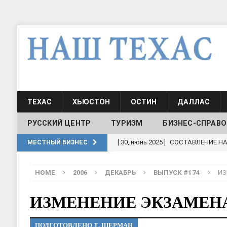
ТЕХАС
ХЬЮСТОН
ОСТИН
ДАЛЛАС
РУССКИЙ ЦЕНТР
ТУРИЗМ
БИЗНЕС-СПРАВО
[ 30, июнь 2025 ]
СОСТАВЛЕНИЕ Н
МЕСТНЫЙ БИЗНЕС
[ 19, июль 2017 ]
Классы русского
HOME
2006
ДЕКАБРЬ
ВЫПУСК #174
ИЗ
ШКОЛЫ И ДЕТСКИЕ САДЫ
[ 19, июль 2017 ]
Школа русского 
ИЗМЕНЕНИЕ ЭКЗАМЕН
ДЕТСКИЕ САДЫ
ПОДГОТОВЛЕНО Т. ШЕРМАН