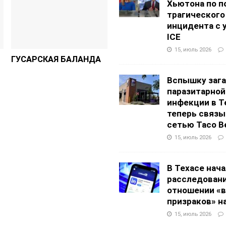
Хьютона по п
трагического
инцидента с 
ICE
15, июль 2026
ГУСАРСКАЯ БАЛАНДА
Вспышку заг
паразитарной
инфекции в Т
теперь связы
сетью Taco Be
15, июль 2026
В Техасе нач
расследовани
отношении «в
призраков» на
15, июль 2026