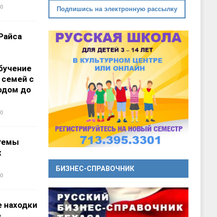
0
Подпишись на электронную рассылку
Райса
бучение
 семей с
одом до
0
темы
х
БИЗНЕС-СПРАВОЧНИК
0
 находки
е