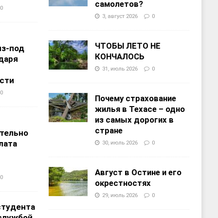
самолетов?
0
3, август 2026
0
ЧТОБЫ ЛЕТО НЕ
из-под
КОНЧАЛОСЬ
даря
31, июль 2026
0
сти
0
Почему страхование
жилья в Техасе – одно
из самых дорогих в
т
стране
тельно
лата
30, июль 2026
0
Август в Остине и его
0
окрестностях
29, июль 2026
0
студента
службой