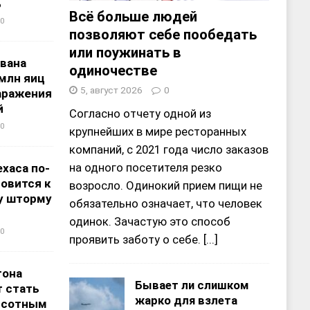
%
Всё больше людей
0
позволяют себе пообедать
или поужинать в
звана
одиночестве
 млн яиц
5, август 2026
0
заражения
й
Согласно отчету одной из
0
крупнейших в мире ресторанных
компаний, с 2021 года число заказов
на одного посетителя резко
хаса по-
овится к
возросло. Одинокий прием пищи не
у шторму
обязательно означает, что человек
одинок. Зачастую это способ
0
проявить заботу о себе.
[...]
тона
Бывает ли слишком
 стать
жарко для взлета
ысотным