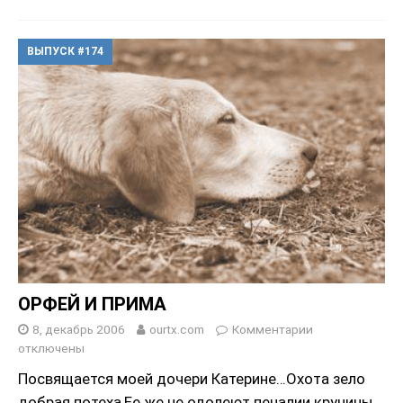
ВЫПУСК #174
ОРФЕЙ И ПРИМА
8, декабрь 2006
ourtx.com
Комментарии
отключены
Посвящается моей дочери Катерине…Охота зело
добрая потеха,Ее же не одолеют печалии кручины