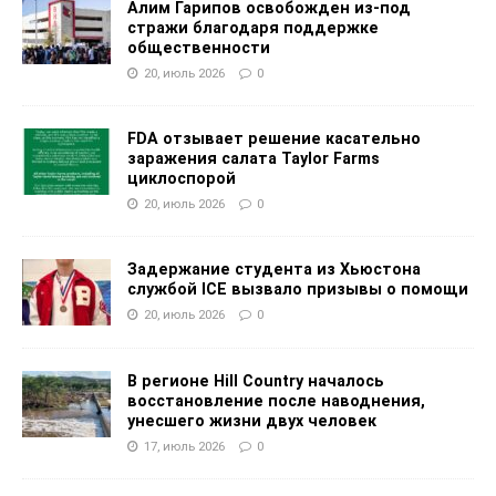
Алим Гарипов освобожден из-под
стражи благодаря поддержке
общественности
20, июль 2026
0
FDA отзывает решение касательно
заражения салата Taylor Farms
циклоспорой
20, июль 2026
0
Задержание студента из Хьюстона
службой ICE вызвало призывы о помощи
20, июль 2026
0
В регионе Hill Country началось
восстановление после наводнения,
унесшего жизни двух человек
17, июль 2026
0