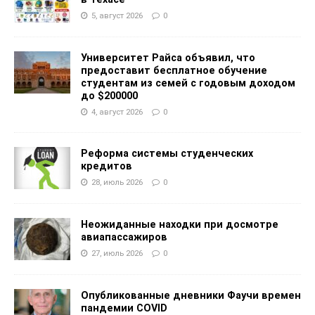
5, август 2026
0
Университет Райса объявил, что
предоставит бесплатное обучение
студентам из семей с годовым доходом
до $200000
4, август 2026
0
Реформа системы студенческих
кредитов
28, июль 2026
0
Неожиданные находки при досмотре
авиапассажиров
27, июль 2026
0
Опубликованные дневники Фаучи времен
пандемии COVID