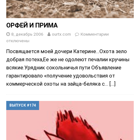
ОРФЕЙ И ПРИМА
8, декабрь 2006
ourtx.com
Комментарии
отключены
Посвящается моей дочери Катерине…Охота зело
добрая потеха,Ее же не одолеют печалии кручины
всякие.Урядник сокольничья пути Объявление
гарантировало «получение удовольствия от
коммерческой охоты на зайца-беляка с…
[…]
ВЫПУСК #174