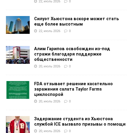
22, июль 2026
0
Силуэт Хьюстона вскоре может стать
еще более высотным
22, июль 2026
0
Алим Гарипов освобожден из-под
стражи благодаря поддержке
общественности
20, июль 2026
0
FDA отзывает решение касательно
заражения салата Taylor Farms
циклоспорой
20, июль 2026
0
Задержание студента из Хьюстона
службой ICE вызвало призывы о помощи
20, июль 2026
0