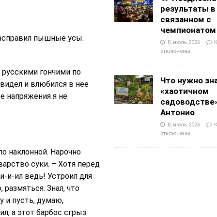
результаты в
связанном с
чемпионатом
Расправил пышные усы.
8, июль 2026
отключены
с русскими гончими по
Что нужно зн
Увидел и влюбился в нее
«хаотичном
ее напряжения я не
садоводстве»
Антонио
8, июль 2026
отключены
по наклонной. Нарочно
варство суки. – Хотя перед
и-и-ил ведь! Устроил для
 размяться. Знал, что
у и пусть, думаю,
л, а этот барбос сгрыз