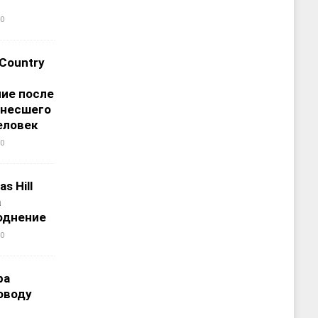
0
 Country
ие после
унесшего
еловек
0
s Hill
а
однение
0
ра
оводу