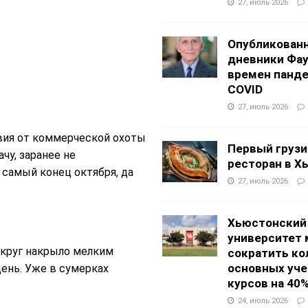
27, июль 2026
Опубликован
дневники Фа
времен панд
COVID
27, июль 2026
вия от коммерческой охоты
Первый грузи
чу, заранее не
ресторан в Х
 самый конец октября, да
27, июль 2026
Хьюстонский
университет
вокруг накрыло мелким
сократить ко
основных уч
день. Уже в сумерках
курсов на 40
24, июль 2026