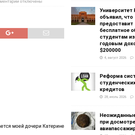
ментарии
отключены
Университет 
объявил, что
предоставит
бесплатное о
студентам из
годовым дох
$200000
4, август 2026
Реформа сис
студенчески
кредитов
28, июль 2026
Неожиданные
при досмотр
ется моей дочери Катерине
авиапассажи