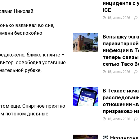
инцидента с 
ICE
олвил Николай.
15, июль 2026
онько взлаивал во сне,
ремени беспокойно
Вспышку заг
паразитарной
инфекции в Т
едложено, ближе к плите –
теперь связы
свитер, освободил уставшие
сетью Taco Be
нательной рубахе,
15, июль 2026
В Техасе нач
расследовани
отношении «в
отом еще. Спиртное приятно
призраков» на
чим потоком дневные
15, июль 2026
Неоднозна