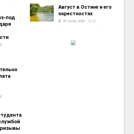
Август в Остине и его
окрестностях
из-под
29, июль 2026
0
даря
сти
0
т
тельно
лата
0
студента
службой
призывы