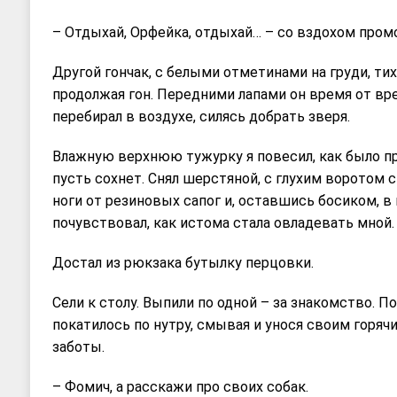
– Отдыхай, Орфейка, отдыхай… – со вздохом пром
Другой гончак, с белыми отметинами на груди, тих
продолжая гон. Передними лапами он время от в
перебирал в воздухе, силясь добрать зверя.
Влажную верхнюю тужурку я повесил, как было пр
пусть сохнет. Снял шерстяной, с глухим воротом 
ноги от резиновых сапог и, оставшись босиком, в 
почувствовал, как истома стала овладевать мной.
Достал из рюкзака бутылку перцовки.
Сели к столу. Выпили по одной – за знакомство. П
покатилось по нутру, смывая и унося своим горя
заботы.
– Фомич, а расскажи про своих собак.