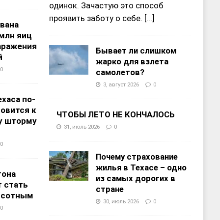
одинок. Зачастую это способ
проявить заботу о себе.
[...]
звана
 млн яиц
заражения
Бывает ли слишком
й
жарко для взлета
0
самолетов?
3, август 2026
0
хаса по-
овится к
ЧТОБЫ ЛЕТО НЕ КОНЧАЛОСЬ
у шторму
31, июль 2026
0
0
Почему страхование
жилья в Техасе – одно
тона
из самых дорогих в
 стать
стране
ысотным
30, июль 2026
0
0