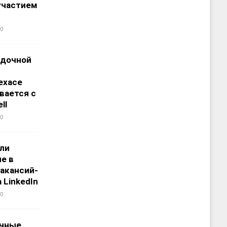
участием
0
адочной
ехасе
вается с
ll
0
али
е в
акансий-
 LinkedIn
0
чные