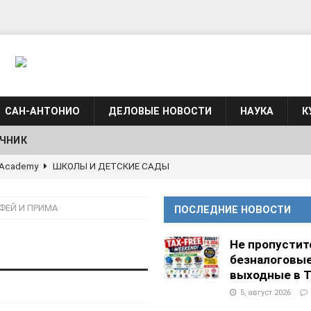
САН-АНТОНИО
ДЕЛОВЫЕ НОВОСТИ
НАУКА
К
ЧНИК
g Academy
ШКОЛЫ И ДЕТСКИЕ САДЫ
АЛОГОВЫХ ДЕКЛАРАЦИЙ
ФИНАНСЫ И БУХГАЛТЕРСКИЙ УЧЕТ
ФЕЙ И ПРИМА
ПОСЛЕДНИЕ НОВОСТИ
 языка для взрослых при Культурном центре “Наш Техас”
Не пропустит
безналоговы
языка при культурном центре “Наш Техас”
ШКОЛЫ И
выходные в Т
5, август 2026
АНЦЕВАЛЬНЫЕ СТУДИИ