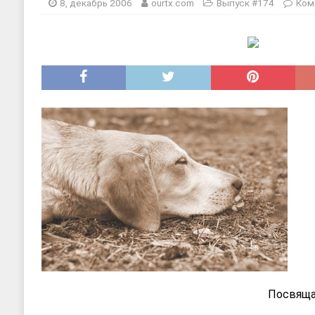
8, декабрь 2006
ourtx.com
Выпуск #174
Ком
Посвяща