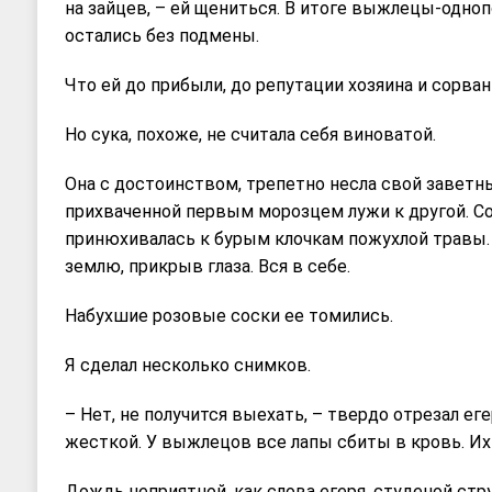
на зайцев, – ей щениться. В итоге выжлецы-одноп
остались без подмены.
Что ей до прибыли, до репутации хозяина и сорв
Но сука, похоже, не считала себя виноватой.
Она с достоинством, трепетно несла свой заветны
прихваченной первым морозцем лужи к другой. Со
принюхивалась к бурым клочкам пожухлой травы.
землю, прикрыв глаза. Вся в себе.
Набухшие розовые соски ее томились.
Я сделал несколько снимков.
– Нет, не получится выехать, – твердо отрезал еге
жесткой. У выжлецов все лапы сбиты в кровь. Их 
Дождь неприятной, как слова егеря, студеной стр