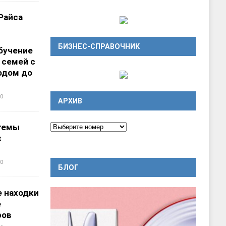
Райса
БИЗНЕС-СПРАВОЧНИК
бучение
 семей с
одом до
0
АРХИВ
темы
х
0
БЛОГ
 находки
е
ров