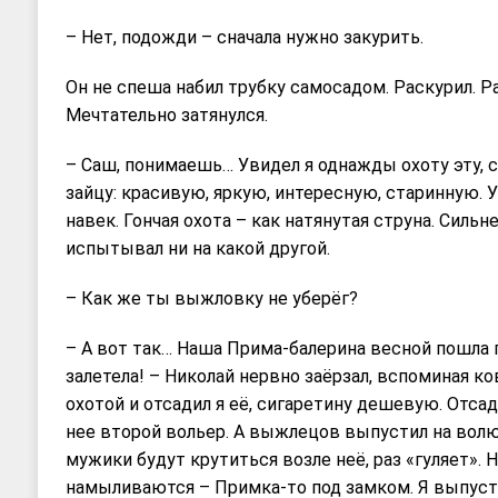
– Нет, подожди – сначала нужно закурить.
Он не спеша набил трубку самосадом. Раскурил. 
Мечтательно затянулся.
– Саш, понимаешь… Увидел я однажды охоту эту, 
зайцу: красивую, яркую, интересную, старинную. 
навек. Гончая охота – как натянутая струна. Сильн
испытывал ни на какой другой.
– Как же ты выжловку не уберёг?
– А вот так… Наша Прима-балерина весной пошла 
залетела! – Николай нервно заёрзал, вспоминая ко
охотой и отсадил я её, сигаретину дешевую. Отсад
нее второй вольер. А выжлецов выпустил на волю,
мужики будут крутиться возле неё, раз «гуляет». Н
намыливаются – Примка-то под замком. Я выпусти