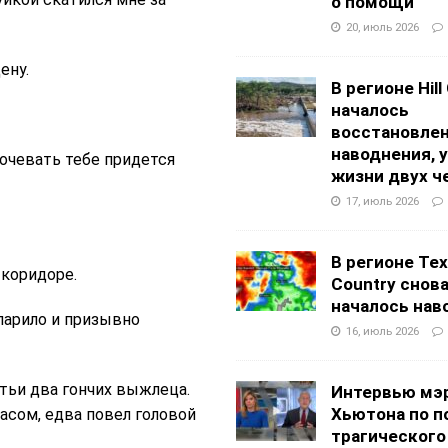
о помощи
20, июль 2026
ену.
В регионе Hill
началось
восстановлен
наводнения, 
ночевать тебе придется
жизни двух ч
17, июль 2026
В регионе Texa
 коридоре.
Country снов
началось нав
 парило и призывно
16, июль 2026
ытьи два гончих выжлеца.
Интервью мэ
Хьютона по п
расом, едва повел головой
трагического