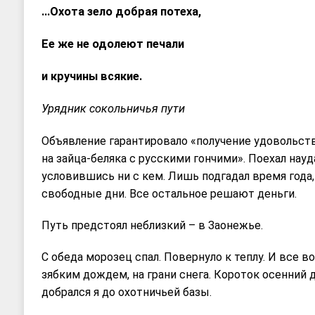
…Охота зело добрая потеха,
Ее же не одолеют печали
и кручины всякие.
Урядник сокольничья пути
Объявление гарантировало «получение удовольст
на зайца-беляка с русскими гончими». Поехал науда
условившись ни с кем. Лишь подгадал время года,
свободные дни. Все остальное решают деньги.
Путь предстоял неблизкий – в Заонежье.
С обеда морозец спал. Повернуло к теплу. И все 
зябким дождем, на грани снега. Короток осенний 
добрался я до охотничьей базы.