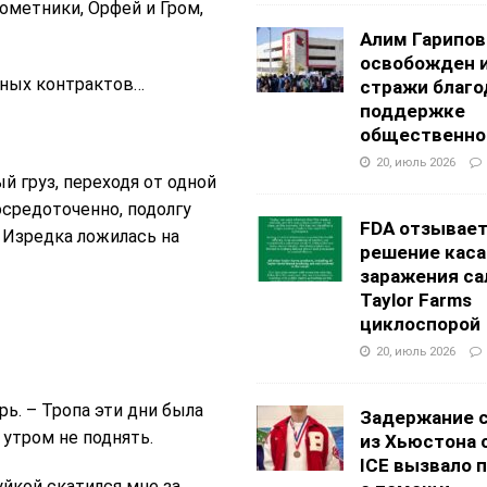
ометники, Орфей и Гром,
Алим Гарипов
освобожден 
анных контрактов…
стражи благо
поддержке
общественно
20, июль 2026
й груз, переходя от одной
средоточенно, подолгу
FDA отзывае
 Изредка ложилась на
решение каса
заражения са
Taylor Farms
циклоспорой
20, июль 2026
рь. – Тропа эти дни была
Задержание 
утром не поднять.
из Хьюстона 
ICE вызвало 
уйкой скатился мне за