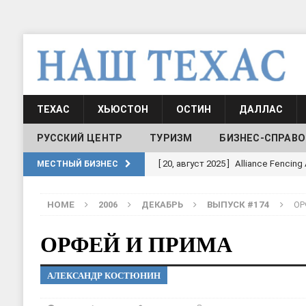
ТЕХАС
ХЬЮСТОН
ОСТИН
ДАЛЛАС
РУССКИЙ ЦЕНТР
ТУРИЗМ
БИЗНЕС-СПРАВО
[ 20, август 2025 ]
Alliance Fencin
МЕСТНЫЙ БИЗНЕС
[ 30, июнь 2025 ]
СОСТАВЛЕНИЕ Н
HOME
2006
ДЕКАБРЬ
ВЫПУСК #174
ОР
[ 19, июль 2017 ]
Классы русского
ШКОЛЫ И ДЕТСКИЕ САДЫ
ОРФЕЙ И ПРИМА
[ 19, июль 2017 ]
Школа русского 
АЛЕКСАНДР КОСТЮНИН
ДЕТСКИЕ САДЫ
[ 17, июнь 2026 ]
Sophia Dance
Т