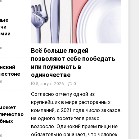
0
ные
учи
емии
0
Всё больше людей
позволяют себе пообедать
или поужинать в
нский
ьюстоне
одиночестве
0
5, август 2026
0
Согласно отчету одной из
крупнейших в мире ресторанных
 может
компаний, с 2021 года число заказов
личество
на одного посетителя резко
ебных
возросло. Одинокий прием пищи не
%
обязательно означает, что человек
0