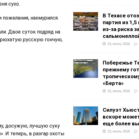
ня сухо.
В Техасе ото
 пожелания, нахмурился.
партия из 1,5
из-за риска 
али. Двое суток подряд на
сальмонелло
 брюхатую русскую гончую,
23, июль 2026
Побережье Те
прежнему гот
тропическом
«Берта»
22, июль 2026
Силуэт Хьюс
вскоре может
еще более в
у, досужую, лучшую суку
22, июль 2026
». И теперь, в разгар охоты