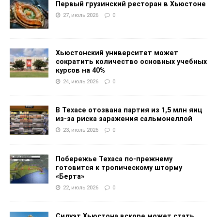
Первый грузинский ресторан в Хьюстоне
27, июль 2026
0
Хьюстонский университет может
сократить количество основных учебных
курсов на 40%
24, июль 2026
0
В Техасе отозвана партия из 1,5 млн яиц
из-за риска заражения сальмонеллой
23, июль 2026
0
Побережье Техаса по-прежнему
готовится к тропическому шторму
«Берта»
22, июль 2026
0
Силуэт Хьюстона вскоре может стать