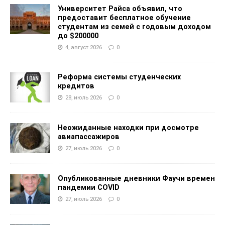
Университет Райса объявил, что
предоставит бесплатное обучение
студентам из семей с годовым доходом
до $200000
4, август 2026
0
Реформа системы студенческих
кредитов
28, июль 2026
0
Неожиданные находки при досмотре
авиапассажиров
27, июль 2026
0
Опубликованные дневники Фаучи времен
пандемии COVID
27, июль 2026
0