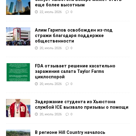
еще более высотным
22, июль 2026
0
Алим Гарипов освобожден из-под
стражи благодаря поддержке
общественности
20, июль 2026
0
FDA отзывает решение касательно
заражения салата Taylor Farms
циклоспорой
20, июль 2026
0
Задержание студента из Хьюстона
службой ICE вызвало призывы о помощи
20, июль 2026
0
В регионе Hill Country началось