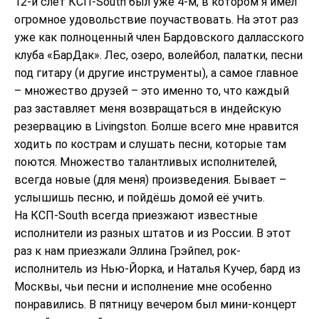
12-й слёт КСП-South был уже 4-м, в котором я имел
огромное удовольствие поучаствовать. На этот раз
уже как полноценный член Бардовского далласского
клуба «БарДак». Лес, озеро, волейбол, палатки, песни
под гитару (и другие инструменты), а самое главное
– множество друзей – это именно то, что каждый
раз заставляет меня возвращаться в индейскую
резервацию в Livingston. Болше всего мне нравится
ходить по кострам и слушать песни, которые там
поются. Множество талантливых исполнителей,
всегда новые (для меня) произведения. Бывает –
услышишь песню, и пойдёшь домой её учить.
На КСП-South всегда приезжают известные
исполнители из разных штатов и из России. В этот
раз к нам приезжали Эллина Грэйпел, рок-
исполнитель из Нью-Йорка, и Наталья Кучер, бард из
Москвы, чьи песни и исполнение мне особенно
понравились. В пятницу вечером был мини-концерт