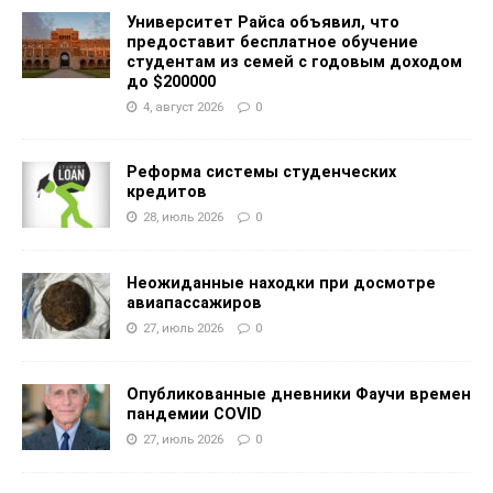
Университет Райса объявил, что
предоставит бесплатное обучение
студентам из семей с годовым доходом
до $200000
4, август 2026
0
Реформа системы студенческих
кредитов
28, июль 2026
0
Неожиданные находки при досмотре
авиапассажиров
27, июль 2026
0
Опубликованные дневники Фаучи времен
пандемии COVID
27, июль 2026
0