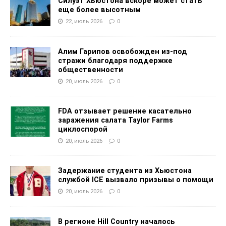
Силуэт Хьюстона вскоре может стать
еще более высотным
22, июль 2026
0
Алим Гарипов освобожден из-под
стражи благодаря поддержке
общественности
20, июль 2026
0
FDA отзывает решение касательно
заражения салата Taylor Farms
циклоспорой
20, июль 2026
0
Задержание студента из Хьюстона
службой ICE вызвало призывы о помощи
20, июль 2026
0
В регионе Hill Country началось