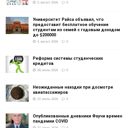
5, август 2026
0
Университет Райса объявил, что
предоставит бесплатное обучение
студентам из семей с годовым доходом
до $200000
4, август 2026
0
Реформа системы студенческих
кредитов
28, июль 2026
0
Неожиданные находки при досмотре
авиапассажиров
27, июль 2026
0
Опубликованные дневники Фаучи времен
пандемии COVID
27, июль 2026
0