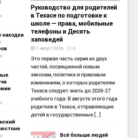
х
Руководство для родителей
в Техасе по подготовке к
0
школе — права, мобильные
телефоны и Десять
 находки
заповедей
е
ров
7, август 2026
0
0
Это первая часть серии из двух
частей, посвященной новым
законам, политике и правовым
ные
учи
изменениям, о которых родителям
емии
Техаса следует знать до 2026-27
учебного года. В августе этого года
0
родители в Техасе, отправляющие
детей в государственные
[...]
нский
ьюстоне
Всё больше людей
0