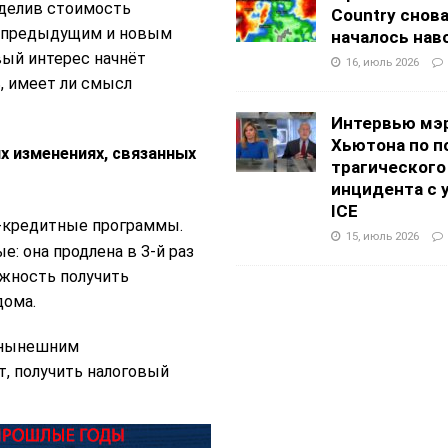
зделив стоимость
Country снов
у предыдущим и новым
началось нав
вый интерес начнёт
16, июль 2026
, имеет ли смысл
Интервью мэ
Хьютона по п
х изменениях, связанных
трагического
инцидента с 
ICE
о-кредитные программы.
15, июль 2026
: она продлена в 3-й раз
ожность получить
дома.
 нынешним
, получить налоговый