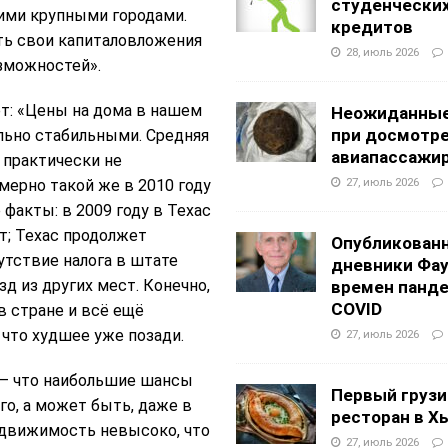
студенчески
гими крупными городами.
кредитов
ь свои капиталовложения
28, июль 2026
озможностей».
т: «Цены на дома в нашем
Неожиданные
при досмотр
льно стабильными. Средняя
авиапассажи
 практически не
27, июль 2026
мерно такой же в 2010 году
факты: в 2009 году в Техас
т; Техас продолжет
Опубликован
утствие налога в штате
дневники Фа
д из других мест. Конечно,
времен панд
COVID
в стране и всё ещё
 что худшее уже позади.
27, июль 2026
, – что наибольшие шансы
Первый грузи
го, а может быть, даже в
ресторан в Х
недвижимость невысоко, что
27, июль 2026