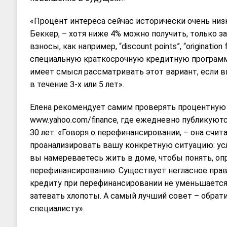
«Процент интереса сейчас исторически очень низк
Беккер, – хотя ниже 4% можно получить, только з
взносы, как например, “discount points”, “origination
специальную крaткосрочную кредитную программу,
имеет смысл раcсматривать этот вариант, eсли в
в течение 3-х или 5 лет».
Елена рекомендует самим проверять процентную 
www.yahoo.com/finance, где ежедневно публикуютс
30 лет. «Говоря о перефинансировании, – она счита
проанализировать вашу конкретную ситуацию: усл
вы намереваетесь жить в доме, чтобы понять, оп
перефинансированию. Существует негласное прави
кредиту при перефинансировании не уменьшается 
затевать хлопоты. А самый лучший совет – обрати
специалисту».