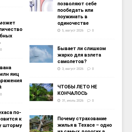
позволяют себе
пообедать или
поужинать в
 может
одиночестве
личество
5, август 2026
0
ебных
%
Бывает ли слишком
0
жарко для взлета
самолетов?
звана
3, август 2026
0
 млн яиц
заражения
ЧТОБЫ ЛЕТО НЕ
й
КОНЧАЛОСЬ
0
31, июль 2026
0
хаса по-
Почему страхование
овится к
жилья в Техасе – одно
у шторму
из самых дорогих в