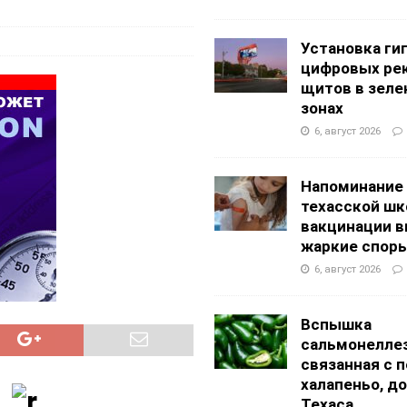
g Academy
ШКОЛЫ И ДЕТСКИЕ САДЫ
АЛОГОВЫХ ДЕКЛАРАЦИЙ
ФИНАНСЫ И БУХГАЛТЕРСКИЙ УЧЕТ
Установка ги
цифровых ре
щитов в зеле
зонах
6, август 2026
Напоминание
техасской шк
вакцинации 
жаркие спор
6, август 2026
Вспышка
сальмонеллез
связанная с 
халапеньо, д
Техаса