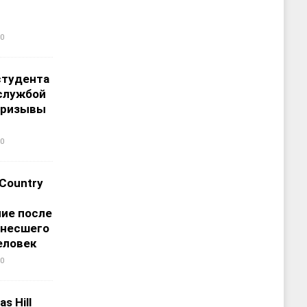
0
студента
службой
призывы
0
 Country
ие после
унесшего
еловек
0
s Hill