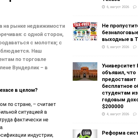
6, август 2026
Не пропустит
ка на рынке недвижимости
безналоговы
речивая: с одной сторон,
выходные в Т
родаваться с молотка; с
5, август 2026
наблюдается. Наш
ентам по торговле
Университет 
лене Вундерлик – в
объявил, что
предоставит
бесплатное о
ехасе в целом?
студентам из
годовым дох
ом по стране, – считает
$200000
бильной ситуацией в
4, август 2026
руда фактически не
а.
Реформа сис
рсификации индустрии,