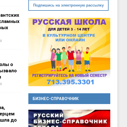
Подпишись на электронную рассылку
гантских
кламных
ных
0
олы о
вызвало
ы
0
БИЗНЕС-СПРАВОЧНИК
а,
перцем
ошла до