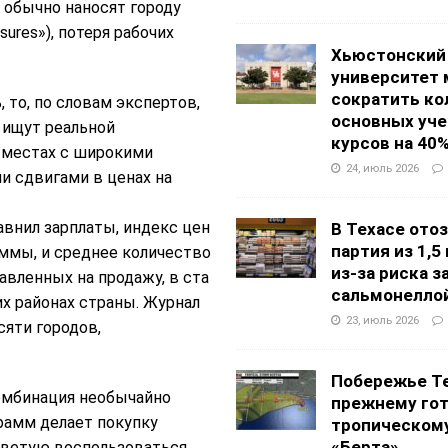
 обычно наносят городу
ures»), потеря рабочих
Хьюстонский
университет
сократить ко
 то, по словам экспертов,
основных уч
 ищут реальной
курсов на 40
 местах с широкими
24, июль 2026
 сдвигами в ценах на
авнил зарплаты, индекс цен
В Техасе ото
партия из 1,5
ммы, и среднее количество
из-за риска 
вленных на продажу, в ста
сальмонелло
х районах страны. Журнал
23, июль 2026
сяти городов,
Побережье Те
комбинация необычайно
прежнему гот
грамм делает покупку
тропическом
«Берта»
оветую воспользоваться