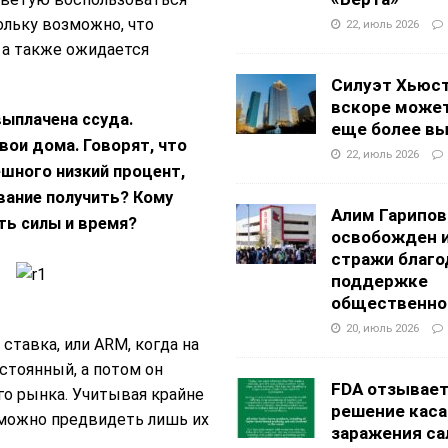
кольку возможно, что
22, июль 2026
 а также ожидается
Силуэт Хьюс
вскоре может
ыплачена ссуда.
еще более в
вои дома. Говорят, что
22, июль 2026
шного низкий процент,
ование получить? Кому
Алим Гарипов
ть силы и время?
освобожден 
стражи благо
поддержке
общественно
20, июль 2026
тавка, или ARM, когда на
стоянный, а потом он
FDA отзывае
го рынка. Учитывая крайне
решение каса
 можно предвидеть лишь их
заражения са