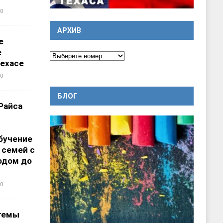
0
АРХИВ
е
е
ехасе
0
БЛОГ
Райса
бучение
 семей с
одом до
0
темы