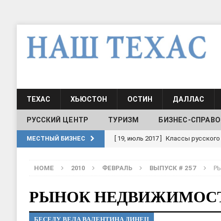
ТЕХАС
ХЬЮСТОН
ОСТИН
ДАЛЛАС
РУССКИЙ ЦЕНТР
ТУРИЗМ
БИЗНЕС-СПРАВО
[ 19, июль 2017 ]
Классы русского
МЕСТНЫЙ БИЗНЕС
ШКОЛЫ И ДЕТСКИЕ САДЫ
HOME
2010
ФЕВРАЛЬ
ВЫПУСК # 257
Р
[ 19, июль 2017 ]
Школа русского 
ДЕТСКИЕ САДЫ
РЫНОК НЕДВИЖИМОС
[ 17, июнь 2026 ]
Sophia Dance
Т
БЕСЕДУ ВЕЛА ВАЛЕНТИНА ДИНЕЦ