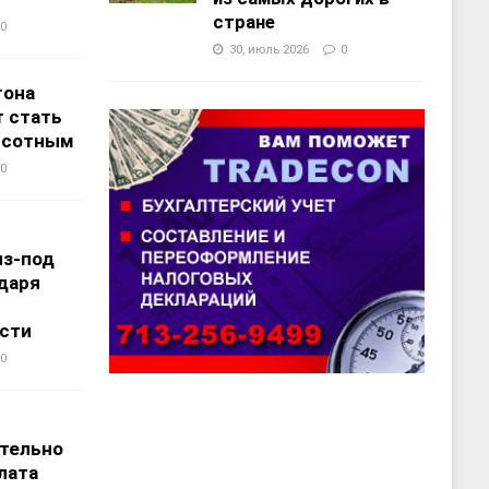
стране
0
30, июль 2026
0
тона
 стать
ысотным
0
из-под
даря
сти
0
т
тельно
лата