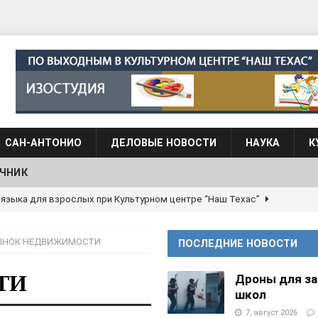
САН-АНТОНИО
ДЕЛОВЫЕ НОВОСТИ
НАУКА
К
ЧНИК
 языка для взрослых при Культурном центре “Наш Техас”
ЫНОК НЕДВИЖИМОСТИ
ПОСЛЕДНИЕ НОВОСТИ
языка при культурном центре “Наш Техас”
ШКОЛЫ И
ТИ
Дроны для з
школ
АНЦЕВАЛЬНЫЕ СТУДИИ
7, август 2026