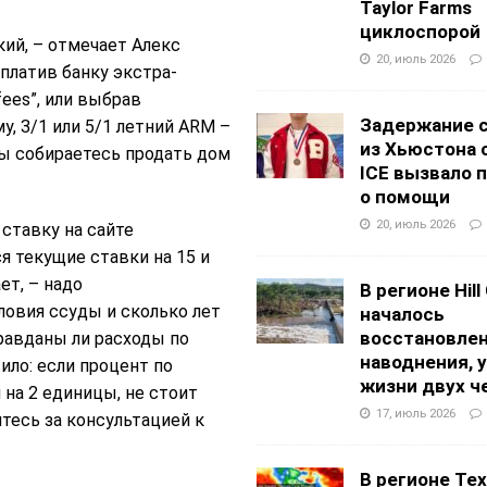
Taylor Farms
циклоспорой
ий, – отмечает Алекс
20, июль 2026
аплатив банку экстра-
 fees”, или выбрав
Задержание 
 3/1 или 5/1 летний АRM –
из Хьюстона 
ы собираетесь продать дом
ICE вызвало 
о помощи
20, июль 2026
ставку на сайте
я текущие ставки на 15 и
ет, – надо
В регионе Hill
овия ссуды и сколько лет
началось
восстановлен
равданы ли расходы по
наводнения, 
ло: если процент по
жизни двух ч
на 2 единицы, не стоит
17, июль 2026
тесь за консультацией к
В регионе Texa