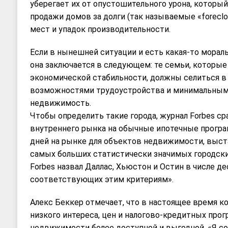
уберегает их от опустошительного урона, который
продажи домов за долги (так называемые «foreclos
мест и упадок производительности.
Если в нынешней ситуации и есть какая-то мораль,
она заключается в следующем: те семьи, которые
экономической стабильности, должны селиться в
возможностями трудоустройства и минимальными
недвижимость.
Чтобы определить такие города, журнал Forbes ср
внутреннего рынка на обычные ипотечные програ
дней на рынке для объектов недвижимости, выста
самых больших статистически значимых городски
Forbes назвал Даллас, Хьюстон и Остин в числе де
соответствующих этим критериям».
Алекс Беккер отмечает, что в настоящее время 
низкого интереса, цен и налогово-кредитных про
недвижимости более доступной и выгодной. «Я с