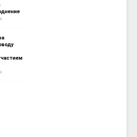
а
однение
0
ра
оводу
участием
0