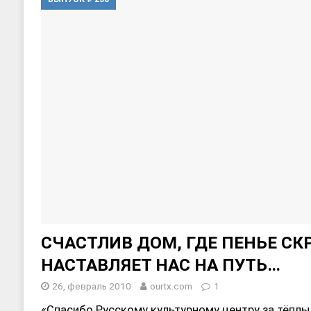
[ 17, июнь 2026 ]
Sophia Dance
Т
[ 20, август 2025 ]
Alliance Fencin
СЧАСТЛИВ ДОМ, ГДЕ ПЕНЬЕ СК
НАСТАВЛЯЕТ НАС НА ПУТЬ…
26, февраль 2010
ourtx.com
1
«Спасибо Русскому культурному центру за тёплы