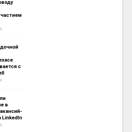
оводу
участием
0
адочной
ехасе
вается с
ll
0
али
е в
акансий-
 LinkedIn
0