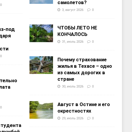
самолетов?
0
3, август 2026
0
ЧТОБЫ ЛЕТО НЕ
из-под
КОНЧАЛОСЬ
даря
31, июль 2026
0
сти
0
Почему страхование
жилья в Техасе – одно
из самых дорогих в
т
стране
тельно
лата
30, июль 2026
0
Август в Остине и его
0
окрестностях
29, июль 2026
0
студента
службой