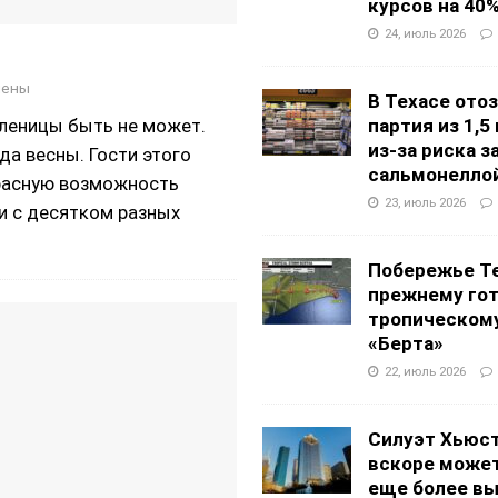
курсов на 40
24, июль 2026
чены
В Техасе ото
асленицы быть не может.
партия из 1,5
из-за риска 
да весны. Гости этого
сальмонелло
красную возможность
23, июль 2026
 и с десятком разных
Побережье Те
прежнему гот
тропическом
«Берта»
22, июль 2026
Силуэт Хьюс
вскоре может
еще более в