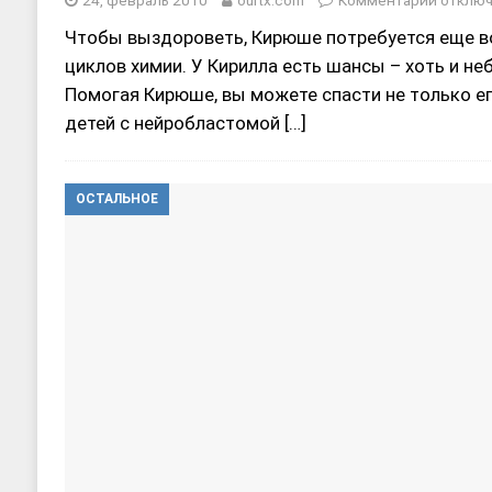
24, февраль 2010
ourtx.com
Комментарии
отклю
Чтобы выздороветь, Кирюше потребуется еще во
циклов химии. У Кирилла есть шансы – хоть и не
Помогая Кирюше, вы можете спасти не только ег
детей с нейробластомой
[…]
ОСТАЛЬНОЕ