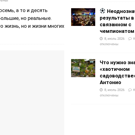
чены
семь, а то и десять
Неоднозна
результаты в
большие, но реальные.
связанном с
о жизнь, но и жизни многих
чемпионатом
8, июль 2026
отключены
Что нужно зн
«хаотичном
садоводстве»
Антонио
8, июль 2026
отключены