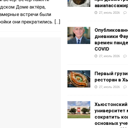
авиапассажи
адском Доме aктёра,
27, июль 2026
камерные встречи были
ройки они прекратились.
[…]
Опубликован
дневники Фа
времен панд
COVID
27, июль 2026
Первый грузи
ресторан в Х
27, июль 2026
Хьюстонский
университет
сократить ко
основных уч