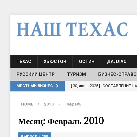
ТЕХАС
ХЬЮСТОН
ОСТИН
ДАЛЛАС
РУССКИЙ ЦЕНТР
ТУРИЗМ
БИЗНЕС-СПРАВО
[ 30, июнь 2025 ]
СОСТАВЛЕНИЕ Н
МЕСТНЫЙ БИЗНЕС
[ 19, июль 2017 ]
Классы русского
HOME
2010
Февраль
ШКОЛЫ И ДЕТСКИЕ САДЫ
[ 19, июль 2017 ]
Школа русского 
Месяц: Февраль 2010
ДЕТСКИЕ САДЫ
ВЫПУСК # 258