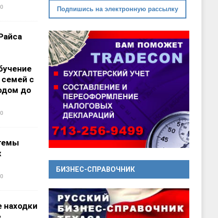
0
Подпишись на электронную рассылку
Райса
бучение
 семей с
одом до
0
темы
х
БИЗНЕС-СПРАВОЧНИК
0
 находки
е