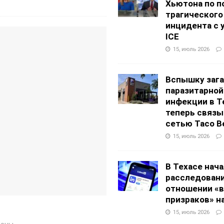
Хьютона по п
трагического
инцидента с 
ICE
15, июль 2026
Вспышку заг
паразитарной
инфекции в Т
теперь связы
сетью Taco Be
15, июль 2026
В Техасе нач
расследовани
отношении «в
призраков» на
15, июль 2026