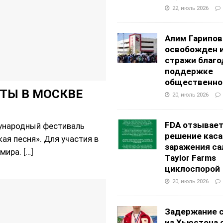
22, июль 2026
Алим Гарипов
освобожден 
стражи благо
поддержке
общественно
ТЫ В МОСКВЕ
20, июль 2026
FDA отзывае
ждународный фестиваль
решение каса
ая песня». Для участия в
заражения са
 мира.
[…]
Taylor Farms
циклоспорой
20, июль 2026
Задержание 
из Хьюстона 