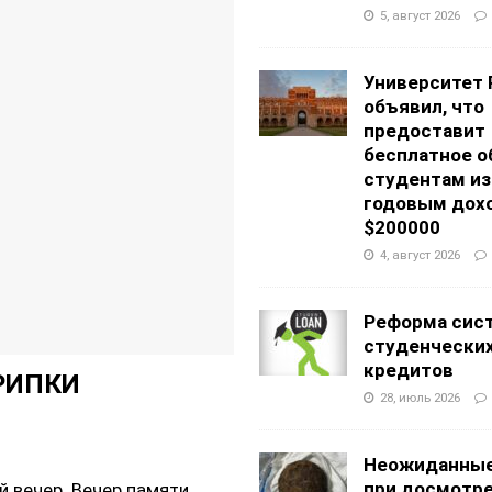
АНЦЕВАЛЬНЫЕ СТУДИИ
5, август 2026
g Academy
ШКОЛЫ И ДЕТСКИЕ САДЫ
Университет 
объявил, что
предоставит
бесплатное о
студентам из
годовым дох
$200000
4, август 2026
Реформа сис
студенчески
кредитов
РИПКИ
28, июль 2026
Неожиданные
при досмотр
й вечер. Вечер памяти