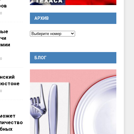
ров
0
АРХИВ
ные
учи
емии
БЛОГ
0
нский
ьюстоне
0
 может
личество
ебных