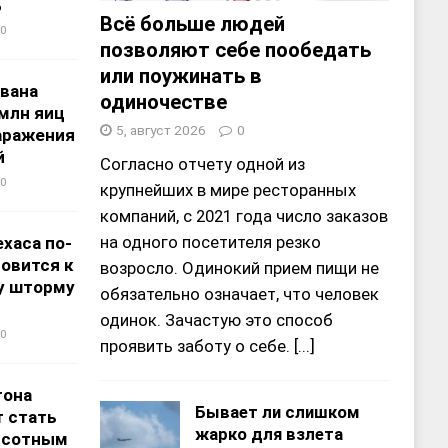
%
Всё больше людей
0
позволяют себе пообедать
или поужинать в
звана
одиночестве
 млн яиц
5, август 2026
0
заражения
й
Согласно отчету одной из
0
крупнейших в мире ресторанных
компаний, с 2021 года число заказов
на одного посетителя резко
хаса по-
овится к
возросло. Одинокий прием пищи не
у шторму
обязательно означает, что человек
одинок. Зачастую это способ
0
проявить заботу о себе.
[...]
тона
Бывает ли слишком
 стать
жарко для взлета
ысотным