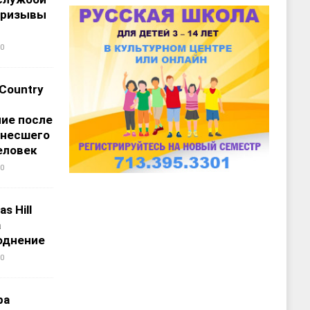
призывы
0
 Country
ие после
унесшего
еловек
0
s Hill
а
однение
0
ра