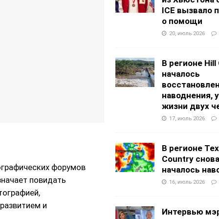
ICE вызвало 
о помощи
20, июль 2026
В регионе Hill
началось
восстановлен
наводнения, 
жизни двух ч
17, июль 2026
В регионе Texa
Country снов
ографических форумов
началось нав
значает повидать
16, июль 2026
тографией,
развитием и
Интервью мэ