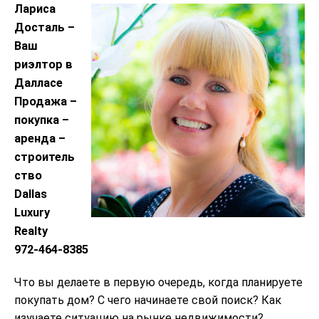
Лариса
Досталь –
Ваш
риэлтор в
Далласе
Продажа –
покупка –
аренда –
строитель
ство
Dallas
Luxury
Realty
972-464-8385
Что вы делаете в первую очередь, когда планируете
покупать дом? С чего начинаете свой поиск? Как
изучаете ситуацию на рынке недвижимости?