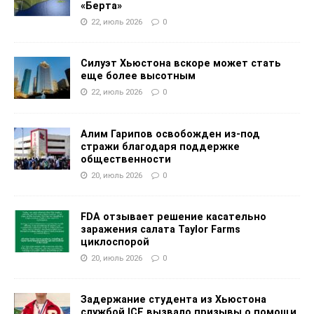
«Берта»
22, июль 2026
0
Силуэт Хьюстона вскоре может стать
еще более высотным
22, июль 2026
0
Алим Гарипов освобожден из-под
стражи благодаря поддержке
общественности
20, июль 2026
0
FDA отзывает решение касательно
заражения салата Taylor Farms
циклоспорой
20, июль 2026
0
Задержание студента из Хьюстона
службой ICE вызвало призывы о помощи