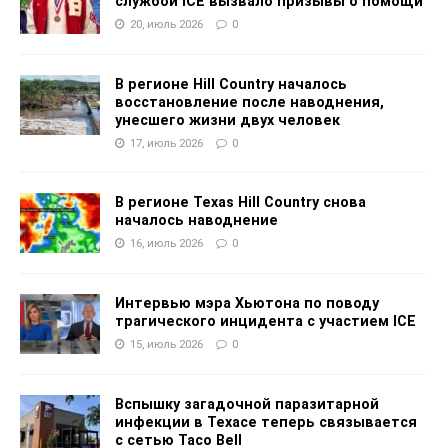
службой ICE вызвало призывы о помощи
20, июль 2026
0
В регионе Hill Country началось
восстановление после наводнения,
унесшего жизни двух человек
17, июль 2026
0
В регионе Texas Hill Country снова
началось наводнение
16, июль 2026
0
Интервью мэра Хьютона по поводу
трагического инцидента с участием ICE
15, июль 2026
0
Вспышку загадочной паразитарной
инфекции в Техасе теперь связывается
с сетью Taco Bell