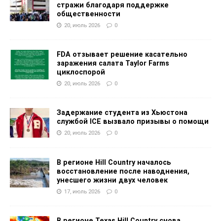
стражи благодаря поддержке
общественности
20, июль 2026
0
FDA отзывает решение касательно
заражения салата Taylor Farms
циклоспорой
20, июль 2026
0
Задержание студента из Хьюстона
службой ICE вызвало призывы о помощи
20, июль 2026
0
В регионе Hill Country началось
восстановление после наводнения,
унесшего жизни двух человек
17, июль 2026
0
В регионе Texas Hill Country снова