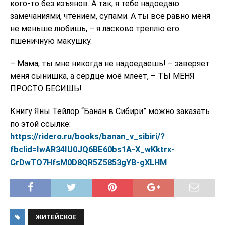
кого-то без изъянов. А так, я тебе надоедаю
замечаниями, чтением, супами. А ты все равно меня
не меньше любишь, – я ласково треплю его
пшеничную макушку.
– Мама, ты мне никогда не надоедаешь! – заверяет
меня сынишка, а сердце моё млеет, – ТЫ МЕНЯ
ПРОСТО БЕСИШЬ!
Книгу Яны Тейлор “Банан в Сибири” можно заказать
по этой ссылке:
https://ridero.ru/books/banan_v_sibiri/?
fbclid=IwAR34IU0JQ6BE60bs1A-X_wKktrx-
CrDwTO7HfsM0D8QR5Z5853gYB-gXLHM
ЖИТЕЙСКОЕ