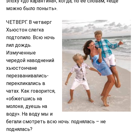
эпоху «до карантина», когда, по ее словам, «еще
можно было поныть».
ЧЕТВЕРГ. В четверг
Хьюстон слегка
подтопило. Всю ночь
лил дождь.
Измученные
чередой наводнений
хьюстончане
перезванивались-
перекликались в
чатах. Как говорится,
«обжегшись на
молоке, дуешь на
воду». На воду мы и
бегали смотреть всю ночь: поднялась – не
поднялась?