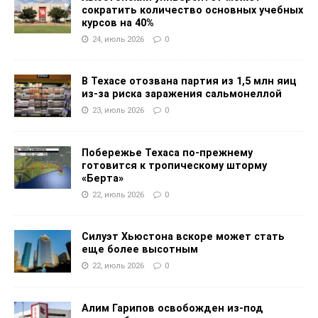
сократить количество основных учебных
курсов на 40%
24, июль 2026
0
В Техасе отозвана партия из 1,5 млн яиц
из-за риска заражения сальмонеллой
23, июль 2026
0
Побережье Техаса по-прежнему
готовится к тропическому шторму
«Берта»
22, июль 2026
0
Силуэт Хьюстона вскоре может стать
еще более высотным
22, июль 2026
0
Алим Гарипов освобожден из-под