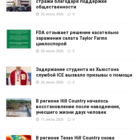
стражи благодаря поддержке
общественности
20, июль 2026
0
FDA отзывает решение касательно
заражения салата Taylor Farms
циклоспорой
20, июль 2026
0
Задержание студента из Хьюстона
службой ICE вызвало призывы о помощи
20, июль 2026
0
В регионе Hill Country началось
восстановление после наводнения,
унесшего жизни двух человек
17, июль 2026
0
В регионе Texas Hill Country снова