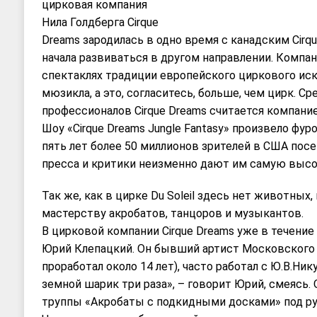
цирковая компания
Нила Голдберга Cirque
Dreams зародилась в одно время с канадским Cirque 
начала развиваться в другом направлении. Компа
спектаклях традиции европейского циркового ис
мюзикла, а это, согласитесь, больше, чем цирк. С
профессионалов Cirque Dreams считается компани
Шоу «Cirque Dreams Jungle Fantasy» произвело фур
пять лет более 50 миллионов зрителей в США посет
пресса и критики неизменно дают им самую высо
Так же, как в цирке Du Soleil здесь нет животных,
мастерству акробатов, танцоров и музыкантов.
В цирковой компании Cirque Dreams уже в течение
Юрий Клепацкий. Он бывший артист Московского
проработал около 14 лет), часто работал с Ю.В.Ни
земной шарик три раза», – говорит Юрий, смеясь.
труппы «Акробаты с подкидными досками» под р