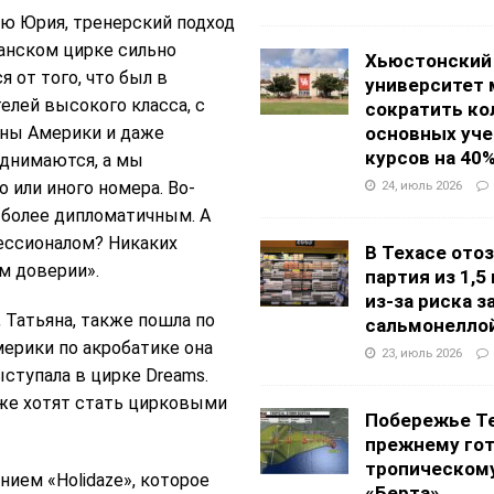
ю Юрия, тренерский подход
анском цирке сильно
Хьюстонский
я от того, что был в
университет
лей высокого класса, с
сократить ко
оны Америки и даже
основных уч
курсов на 40
однимаются, а мы
 или иного номера. Во-
24, июль 2026
л более дипломатичным. А
фессионалом? Никаких
В Техасе ото
м доверии».
партия из 1,5
из-за риска 
 Татьяна, также пошла по
сальмонелло
мерики по акробатике она
23, июль 2026
ыступала в цирке Dreams.
оже хотят стать цирковыми
Побережье Те
прежнему гот
тропическом
ием «Holidaze», которое
«Берта»