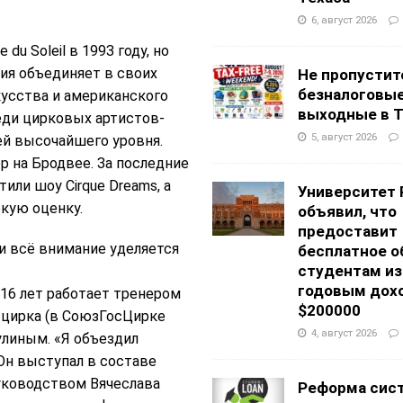
6, август 2026
du Soleil в 1993 году, но
ния объединяет в своих
Не пропустит
безналоговы
кусства и американского
выходные в Т
реди цирковых артистов-
5, август 2026
ей высочайшего уровня.
ор на Бродвее. За последние
или шоу Cirque Dreams, а
Университет 
кую оценку.
объявил, что
предоставит
 и всё внимание уделяется
бесплатное о
студентам из
годовым дох
 16 лет работает тренером
$200000
 цирка (в СоюзГосЦирке
4, август 2026
кулиным. «Я объездил
 Он выступал в составе
уководством Вячеслава
Реформа сис