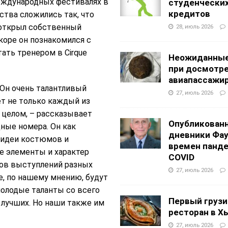
еждународных фестивалях в
студенчески
кредитов
ьства сложились так, что
 открыл собственный
28, июль 2026
коре он познакомился с
ать тренером в Cirque
Неожиданные
при досмотр
авиапассажи
 Он очень талантливый
27, июль 2026
т не только каждый из
 целом, – рассказывает
Опубликован
ные номера. Он как
дневники Фа
 идеи костюмов и
времен панд
е элементы и характер
COVID
ов выступлений разных
27, июль 2026
е, по нашему мнению, будут
олодые таланты со всего
Первый грузи
з лучших. Но наши также им
ресторан в Х
27, июль 2026