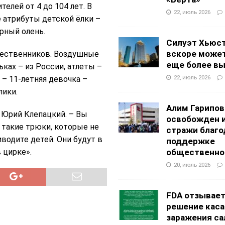
телей от 4 до 104 лет. В
22, июль 2026
 атрибуты детской ёлки –
рный олень.
Силуэт Хьюс
вскоре может
ечественников. Воздушные
еще более в
ках – из России, атлеты –
22, июль 2026
 – 11-летняя девочка –
лики.
Алим Гарипов
 Юрий Клепацкий. – Вы
освобожден 
 такие трюки, которые не
стражи благо
водите детей. Они будут в
поддержке
 цирке».
общественно
20, июль 2026
FDA отзывае
решение каса
заражения са