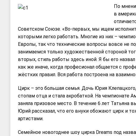
По мнени
в америк
отличаетс
Советском Союзе. «Во-первых, мы ищем исполните
которыми легко работать. Многие из них – чемпи
Европы, так что технические вопросы вовсе не п
занимаемся только художественной стороной того
вторых, стиль работы здесь иной. Я бы его назва
как же иначе, когда професионал общается с про
жёстких правил. Вся работа построена на взаимно
Цирк – это большая семья. Дочь Юрия Клепацкого,
стопам отца и стала акробаткой. На чемпионате А
заняла призовое место. В течение 6 лет Татьяна в
Юрий рассказал, что его внуки обожают цирк и т
артистами.
Семейное новогоднее шоу цирка Dreams под назван