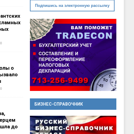
Подпишись на электронную рассылку
гантских
кламных
ных
0
олы о
вызвало
ы
0
БИЗНЕС-СПРАВОЧНИК
а,
перцем
ошла до