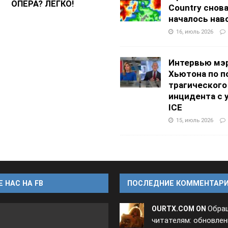
ОПЕРА? ЛЕГКО!
Country снов
началось нав
16, июль 2026
Интервью мэ
Хьютона по п
трагического
инцидента с 
ICE
15, июль 2026
 НАС НА FB
ПОСЛЕДНИЕ КОММЕНТАР
Обра
OURTX.COM ON
читателям: обновлен