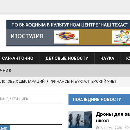
САН-АНТОНИО
ДЕЛОВЫЕ НОВОСТИ
НАУКА
К
ЧНИК
 языка для взрослых при Культурном центре “Наш Техас”
ЬШЕ, ЧЕМ ЦИРК
ПОСЛЕДНИЕ НОВОСТИ
языка при культурном центре “Наш Техас”
ШКОЛЫ И
Дроны для з
школ
АНЦЕВАЛЬНЫЕ СТУДИИ
7, август 2026
AMS