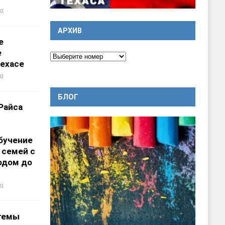
0
АРХИВ
е
е
ехасе
0
БЛОГ
Райса
бучение
 семей с
одом до
0
темы