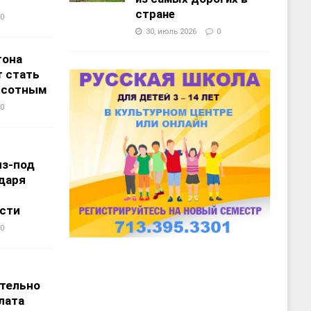
стране
0
30, июль 2026
0
тона
 стать
ысотным
0
из-под
даря
сти
0
т
тельно
лата