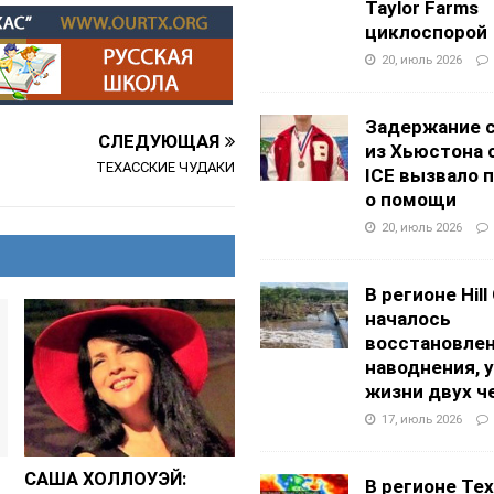
Taylor Farms
циклоспорой
20, июль 2026
Задержание 
СЛЕДУЮЩАЯ
из Хьюстона 
ТЕХАССКИЕ ЧУДАКИ
ICE вызвало 
о помощи
20, июль 2026
В регионе Hill
началось
восстановлен
наводнения, 
жизни двух ч
17, июль 2026
САША ХОЛЛОУЭЙ:
В регионе Texa