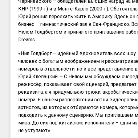
Черниевского – обладателей высших наград на м
КНР (1999 г.) и в Монте-Карло (2000 г.). Обстоятел
Юрий решил переехать жить в Америку. Здесь он
бизнес – гимнастический зал в Сан-Франциско. Вс
Нилом Голдбергом и принял его приглашение работ
Dreams.
«Нил Голдберг – идейный вдохновитель всех шоу.
человек с богатым воображением и рассматривае
номеров в отдельности, но и всё представление в
Юрий Клепацкий. – С Нилом мы обсуждаем очеред
режиссёр, показывает свой сценарий, предлагает
реквизита, а я придумываю трюки, акробатически
номера. В нашем распоряжении сотни видеоролик
артистов, из которых отбираются номера, которы
подходить к данному сценарию. Мы приглашаем м
мира. До сих пор китайские исполнители – одни и
не уступают».