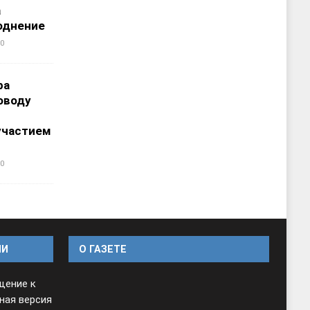
а
однение
0
ра
оводу
участием
0
ИИ
O ГАЗЕТЕ
щение к
ная версия