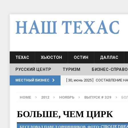
ТЕХАС
ХЬЮСТОН
ОСТИН
ДАЛЛАС
РУССКИЙ ЦЕНТР
ТУРИЗМ
БИЗНЕС-СПРАВО
[ 19, июль 2017 ]
Классы русского
МЕСТНЫЙ БИЗНЕС
ШКОЛЫ И ДЕТСКИЕ САДЫ
HOME
2012
НОЯБРЬ
ВЫПУСК # 329
БОЛ
[ 19, июль 2017 ]
Школа русского 
ДЕТСКИЕ САДЫ
БОЛЬШЕ, ЧЕМ ЦИРК
[ 17, июнь 2026 ]
Sophia Dance
Т
БЕСЕДОВАЛ ПАВЕЛ ОВЧИННИКОВ. ФОТО: CIRQUE DRE