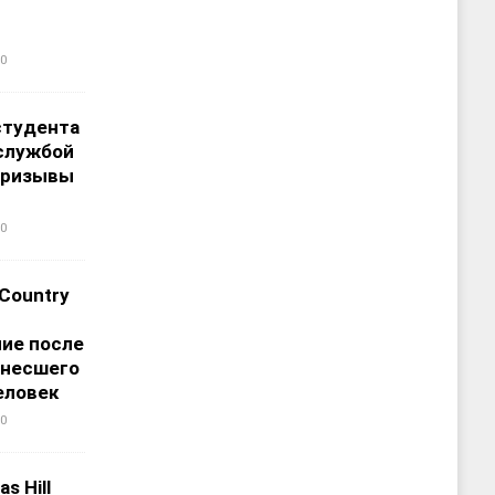
0
студента
службой
призывы
0
 Country
ие после
унесшего
еловек
0
s Hill