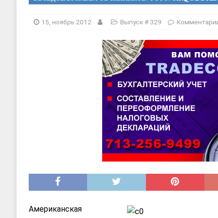
[ 20, август 2025 ]
Alliance Fencin
[ 30, июнь 2025 ]
СОСТАВЛЕНИЕ Н
15, ноябрь 2012
Выпуск # 329
Комментари
Американская