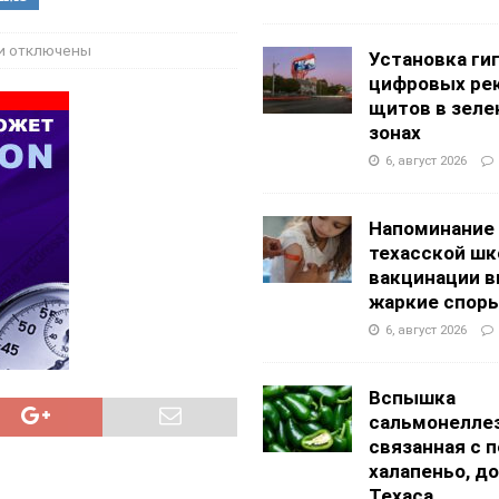
g Academy
ШКОЛЫ И ДЕТСКИЕ САДЫ
АЛОГОВЫХ ДЕКЛАРАЦИЙ
ФИНАНСЫ И БУХГАЛТЕРСКИЙ УЧЕТ
и
отключены
Установка ги
цифровых ре
щитов в зеле
зонах
6, август 2026
Напоминание
техасской шк
вакцинации 
жаркие спор
6, август 2026
Вспышка
сальмонеллез
связанная с 
халапеньо, д
Техаса