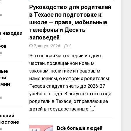
х
Руководство для родителей
в Техасе по подготовке к
0
школе — права, мобильные
телефоны и Десять
 находки
заповедей
е
ров
7, август 2026
0
0
Это первая часть серии из двух
частей, посвященной новым
законам, политике и правовым
ные
учи
изменениям, о которых родителям
емии
Техаса следует знать до 2026-27
учебного года. В августе этого года
0
родители в Техасе, отправляющие
детей в государственные
[...]
нский
ьюстоне
Всё больше людей
0