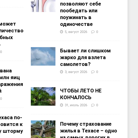
позволяют себе
пообедать или
поужинать в
 может
одиночестве
личество
5, август 2026
0
ебных
%
Бывает ли слишком
0
жарко для взлета
самолетов?
звана
3, август 2026
0
 млн яиц
заражения
ЧТОБЫ ЛЕТО НЕ
й
КОНЧАЛОСЬ
0
31, июль 2026
0
хаса по-
Почему страхование
овится к
жилья в Техасе – одно
у шторму
из самых дорогих в