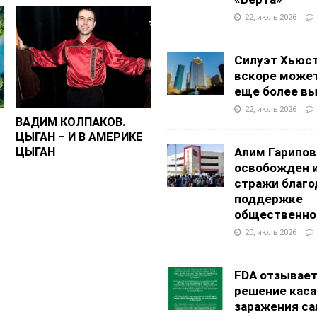
22, июль 2026
Силуэт Хьюс
вскоре может
еще более в
22, июль 2026
ВАДИМ КОЛПАКОВ.
ЦЫГАН – И В АМЕРИКЕ
Алим Гарипов
ЦЫГАН
освобожден 
стражи благо
поддержке
общественно
20, июль 2026
FDA отзывае
решение каса
заражения са