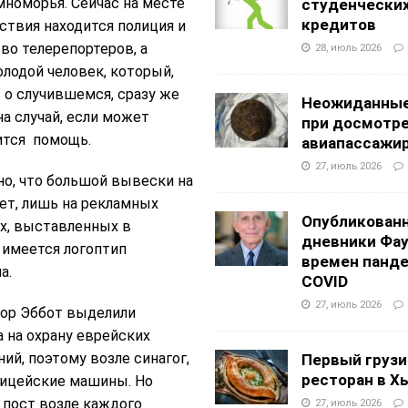
номорья. Сейчас на месте
студенчески
кредитов
твия находится полиция и
о телерепортеров, а
28, июль 2026
лодой человек, который,
о случившемся, сразу же
Неожиданные
на случай, если может
при досмотр
ится помощь.
авиапассажи
27, июль 2026
о, что большой вывески на
ет, лишь на рекламных
Опубликован
х, выставленных в
дневники Фа
 имеется логоптип
времен панд
а.
COVID
27, июль 2026
тор Эббот выделили
 на охрану еврейских
ий, поэтому возле синагог,
Первый грузи
ресторан в Х
лицейские машины. Но
 пост возле каждого
27, июль 2026