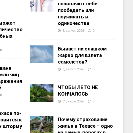
позволяют себе
пообедать или
поужинать в
 может
одиночестве
личество
5, август 2026
0
ебных
%
Бывает ли слишком
0
жарко для взлета
самолетов?
звана
3, август 2026
0
 млн яиц
заражения
ЧТОБЫ ЛЕТО НЕ
й
КОНЧАЛОСЬ
0
31, июль 2026
0
хаса по-
Почему страхование
овится к
жилья в Техасе – одно
у шторму
из самых дорогих в