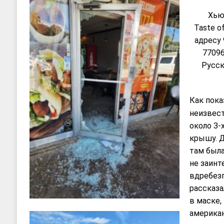
Хью
Taste o
адресу 9
77096
Русск
Как пока
неизвест
около 3-
крышу. Д
там была
не заинт
вдребезг
рассказа
в маске,
американ