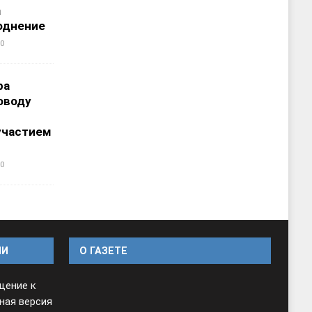
а
однение
0
ра
оводу
участием
0
ИИ
O ГАЗЕТЕ
щение к
ная версия