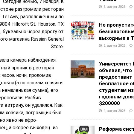
Сегодня ночью, 7 ноября, в
6, август 2026
стоне разгромили ресторан
f Tel Aviv, расположенный по
804 Hillcroft St, Houston, TX
Не пропустит
безналоговы
, буквально через дорогу от
выходные в Т
ого магазина Russian General
5, август 2026
Store.
зала камера наблюдения,
Университет 
ный проник в ресторан
объявил, что
х часов ночи, проломив
предоставит
еньги (а по словам хозяйки
бесплатное о
студентам из
 немаленькая сумма), его
годовым дох
ересовали. Разбив
$200000
и витрину, он удалился. Как
4, август 2026
ла хозяйка, погромщик был
 но явно не афро-
ец, а скорее выходец из
Реформа сис