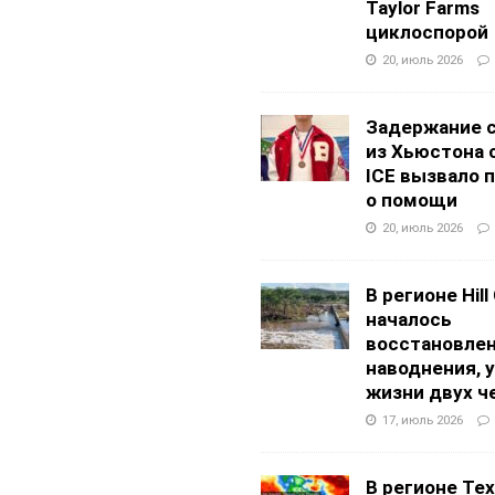
Taylor Farms
циклоспорой
20, июль 2026
Задержание 
из Хьюстона 
ICE вызвало 
о помощи
20, июль 2026
В регионе Hill
началось
восстановлен
наводнения, 
жизни двух ч
17, июль 2026
В регионе Texa