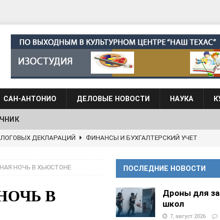
САН-АНТОНИО
ДЕЛОВЫЕ НОВОСТИ
НАУКА
К
ЧНИК
АЛОГОВЫХ ДЕКЛАРАЦИЙ
ФИНАНСЫ И БУХГАЛТЕРСКИЙ УЧЕТ
 языка для взрослых при Культурном центре “Наш Техас”
НАЯ НОЧЬ В ХЬЮСТОНЕ
ПОСЛЕДНИЕ НОВОСТИ
языка при культурном центре “Наш Техас”
ШКОЛЫ И
НОЧЬ В
Дроны для з
школ
7, август 2026