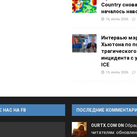
Country снов
началось нав
16, июль 2026
Интервью мэ
Хьютона по п
трагического
инцидента с 
ICE
15, июль 2026
 НАС НА FB
ПОСЛЕДНИЕ КОММЕНТАР
Обра
OURTX.COM ON
читателям: обновлен