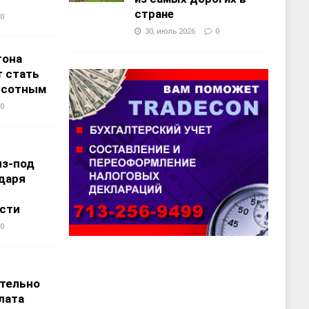
стране
0
30, июль 2026
0
тона
 стать
ысотным
0
из-под
даря
сти
0
т
тельно
лата