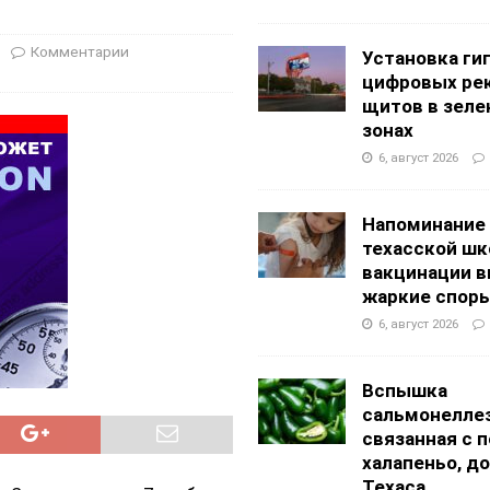
АНЦЕВАЛЬНЫЕ СТУДИИ
g Academy
ШКОЛЫ И ДЕТСКИЕ САДЫ
Комментарии
Установка ги
цифровых ре
щитов в зеле
зонах
6, август 2026
Напоминание
техасской шк
вакцинации 
жаркие спор
6, август 2026
Вспышка
сальмонеллез
связанная с 
халапеньо, д
Техаса