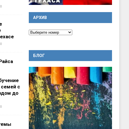
0
АРХИВ
е
е
ехасе
0
БЛОГ
Райса
бучение
 семей с
одом до
0
темы