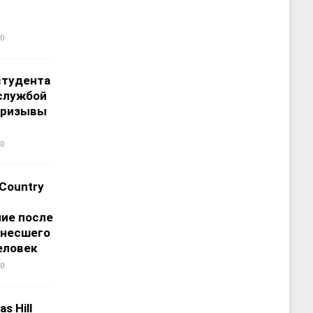
0
студента
службой
призывы
0
 Country
ие после
унесшего
еловек
0
s Hill