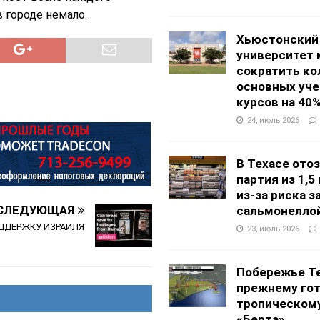
 городе немало.
Хьюстонский
университет
сократить ко
основных уч
курсов на 40
24, июль 2026
В Техасе ото
партия из 1,5
из-за риска 
СЛЕДУЮЩАЯ
сальмонелло
ОДДЕРЖКУ ИЗРАИЛЯ
23, июль 2026
Побережье Те
прежнему гот
тропическом
«Берта»