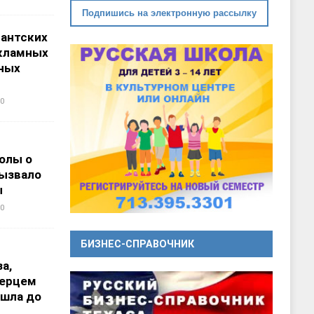
Подпишись на электронную рассылку
гантских
кламных
ных
0
олы о
вызвало
ы
0
БИЗНЕС-СПРАВОЧНИК
а,
перцем
ошла до