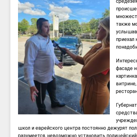
средезем
происшес
множеств
также мо
услышав 
приехал 
понадоб
Интересн
фасаде н
картинка
витрине,
ресторан
Губерна
средства
учрежден
школ и еврейского центра постоянно дежурят по
разумеется, невозможно установить полицейский