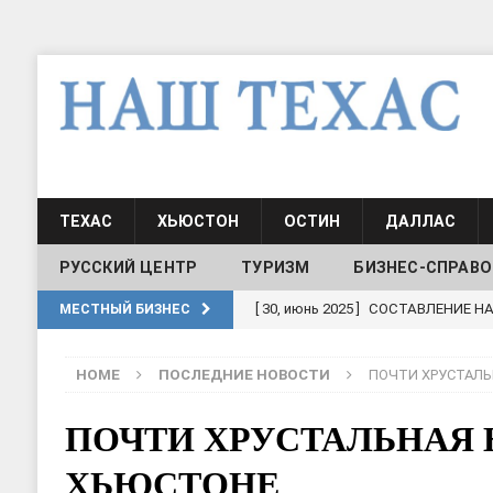
ТЕХАС
ХЬЮСТОН
ОСТИН
ДАЛЛАС
РУССКИЙ ЦЕНТР
ТУРИЗМ
БИЗНЕС-СПРАВО
[ 30, июнь 2025 ]
СОСТАВЛЕНИЕ Н
МЕСТНЫЙ БИЗНЕС
[ 19, июль 2017 ]
Классы русского
HOME
ПОСЛЕДНИЕ НОВОСТИ
ПОЧТИ ХРУСТАЛЬ
ШКОЛЫ И ДЕТСКИЕ САДЫ
[ 19, июль 2017 ]
Школа русского 
ПОЧТИ ХРУСТАЛЬНАЯ 
ДЕТСКИЕ САДЫ
ХЬЮСТОНЕ