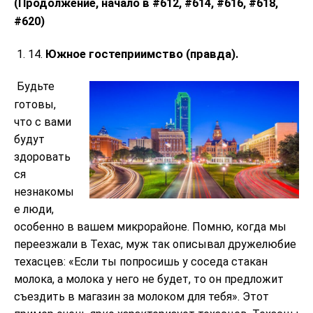
(Продолжение, начало в #612, #614, #616, #618,
#620)
Южное гостеприимство (правда).
14.
Будьте
готовы,
что с вами
будут
здоровать
ся
незнакомы
е люди,
особенно в вашем микрорайоне. Помню, когда мы
переезжали в Техас, муж так описывал дружелюбие
техасцев: «Если ты попросишь у соседа стакан
молока, а молока у него не будет, то он предложит
съездить в магазин за молоком для тебя». Этот