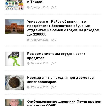
в Техасе
5, август 2026
0
Университет Райса объявил, что
предоставит бесплатное обучение
студентам из семей с годовым доходом
до $200000
4, август 2026
0
Реформа системы студенческих
кредитов
28, июль 2026
0
Неожиданные находки при досмотре
авиапассажиров
27, июль 2026
0
Опубликованные дневники Фаучи времен
пандемии COVID