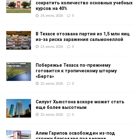
сократить количество основных учебных
курсов на 40%
24, июль 2026
0
В Техасе отозвана партия из 1,5 млн яиц
из-за риска заражения сальмонеллой
23, июль 2026
0
Побережье Техаса по-прежнему
готовится к тропическому шторму
«Берта»
22, июль 2026
0
Силуэт Хьюстона вскоре может стать
еще более высотным
22, июль 2026
0
Алим Гарипов освобожден из-под
стражи благодаря поддержке