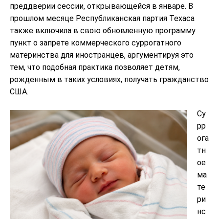
преддверии сессии, открывающейся в январе. В
прошлом месяце Республиканская партия Техаса
также включила в свою обновленную программу
пункт о запрете коммерческого суррогатного
материнства для иностранцев, аргументируя это
тем, что подобная практика позволяет детям,
рожденным в таких условиях, получать гражданство
США.
Су
рр
ога
тн
ое
ма
те
ри
нс