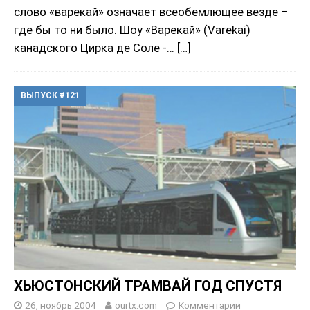
слово «варекай» означает всеобемлющее везде –
где бы то ни было. Шоу «Варекай» (Varekai)
канадского Цирка де Соле -…
[…]
ВЫПУСК #121
ХЬЮСТОНСКИЙ ТРАМВАЙ ГОД СПУСТЯ
26, ноябрь 2004
ourtx.com
Комментарии