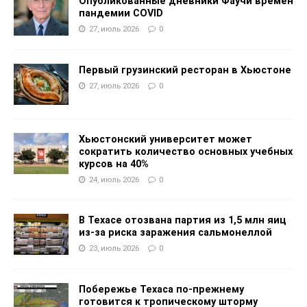
Опубликованные дневники Фаучи времен
пандемии COVID
27, июль 2026
0
Первый грузинский ресторан в Хьюстоне
27, июль 2026
0
Хьюстонский университет может
сократить количество основных учебных
курсов на 40%
24, июль 2026
0
В Техасе отозвана партия из 1,5 млн яиц
из-за риска заражения сальмонеллой
23, июль 2026
0
Побережье Техаса по-прежнему
готовится к тропическому шторму