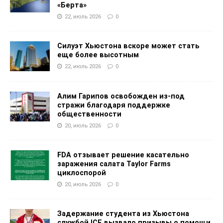
«Берта»
22, июль 2026
0
Силуэт Хьюстона вскоре может стать
еще более высотным
22, июль 2026
0
Алим Гарипов освобожден из-под
стражи благодаря поддержке
общественности
20, июль 2026
0
FDA отзывает решение касательно
заражения салата Taylor Farms
циклоспорой
20, июль 2026
0
Задержание студента из Хьюстона
службой ICE вызвало призывы о помощи