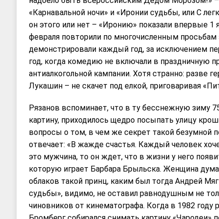
надоело быть всероссийским Дедом Морозом!» –
«Карнавальной ночи» и «Иронии судьбы, или С легк
он этого или нет – «Иронию» показали впервые 1 я
февраля повторили по многочисленным просьбам з
демонстрировали каждый год, за исключением пер
год, когда комедию не включали в праздничную п
антиалкогольной кампании. Хотя странно: разве г
Лукашин – не скачет под елкой, приговаривая «П
Рязанов вспоминает, что в ту бесснежную зиму 75
картину, приходилось щедро посыпать улицу крошк
вопросы о том, в чем же секрет такой безумной 
отвечает: «В жажде счастья. Каждый человек хоч
это мужчина, то он ждет, что в жизни у него появи
которую играет Барбара Брыльска. Женщина думает
облаков такой принц, каким был тогда Андрей Мяг
судьбы», видимо, не оставил равнодушным не толь
чиновников от кинематографа. Когда в 1982 году
Бромберг собирался снимать картину «Чародеи» п