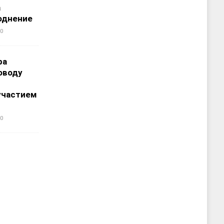
а
однение
0
ра
оводу
участием
0