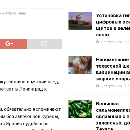
АНЦЕВАЛЬНЫЕ СТУДИИ
g Academy
ШКОЛЫ И ДЕТСКИЕ САДЫ
ии
отключены
Установка ги
цифровых ре
щитов в зеле
зонах
6, август 2026
Напоминание
техасской шк
вакцинации 
жаркие спор
акутавшись в мягкий плед,
6, август 2026
летает в Ленинград к
Вспышка
и, обязательно вспоминают
сальмонеллез
связанная с 
им без запеченной курицы,
халапеньо, д
ма «Ирония судьбы» по
Техаса