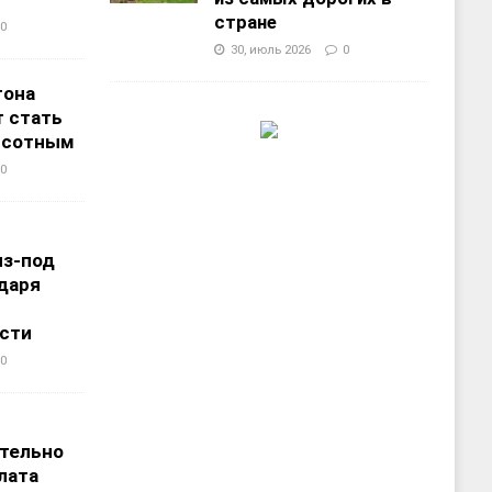
стране
0
30, июль 2026
0
тона
 стать
ысотным
0
из-под
даря
сти
0
т
тельно
лата