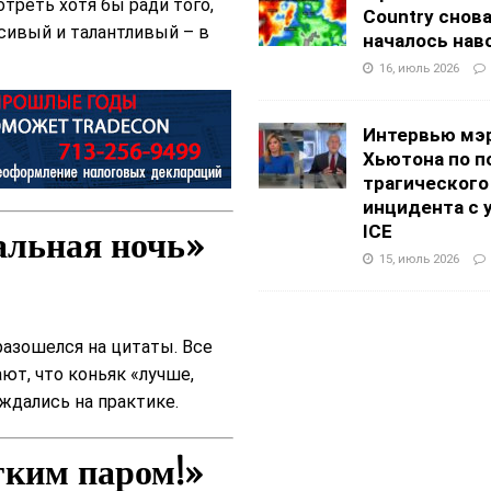
треть хотя бы ради того,
Country снов
асивый и талантливый – в
началось нав
16, июль 2026
Интервью мэ
Хьютона по п
трагического
инцидента с 
альная ночь»
ICE
15, июль 2026
азошелся на цитаты. Все
ают, что коньяк «лучше,
еждались на практике.
гким паром!»