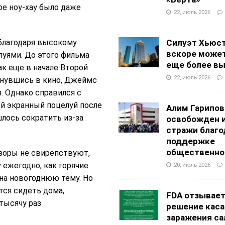
ое ноу-хау было даже
22, июль 2026
благодаря высокому
Силуэт Хьюс
вскоре может
уями. До этого фильма
еще более в
ак еще в начале Второй
22, июль 2026
рнувшись в кино, Джеймс
. Однако справился с
ый экранный поцелуй после
Алим Гарипов
лось сократить из-за
освобожден 
стражи благо
поддержке
общественно
нзоры не свирепствуют,
 ежегодно, как горячие
20, июль 2026
на новогоднюю тему. Но
тся сидеть дома,
FDA отзывае
 тысячу раз
решение каса
заражения са