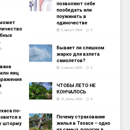
позволяют себе
пообедать или
поужинать в
 может
одиночестве
личество
5, август 2026
0
ебных
%
Бывает ли слишком
0
жарко для взлета
самолетов?
звана
3, август 2026
0
 млн яиц
заражения
ЧТОБЫ ЛЕТО НЕ
й
КОНЧАЛОСЬ
0
31, июль 2026
0
хаса по-
Почему страхование
овится к
жилья в Техасе – одно
у шторму
из самых дорогих в