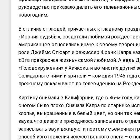
руководство приказало делать его телевизионным
новогодним.
В отличие от людей, причастных к главному праз
«Ирония судьбы», создатели любимой рождестве
американцев относились иначе к своему творени
роли Джеймс Стюарт и режиссер Фрэнк Капра на
«Эта прекрасная жизнь» самой любимой. А ведь 
«Головокружении» у Хичкока, и во многих других 
Солидарны с ними и зрители – комедия 1946 года с
прежнему показывают по телевидению на Рожде
Картину снимали в Калифорнии, где в 46-м году, ка
снегом было плохо. Сначала Капра по старинке ис
хлопья, выкрашенные в белый цвет, но они так не
звука, что диалоги приходилось записывать отдел
записывать звук вживую, и поэтому съемочная гр
способ изготовления искусственного снега – с 