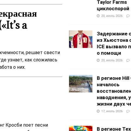
Taylor Farms
циклоспорой
екрасная
20, июль 2026
«It’s a
Задержание 
из Хьюстона 
ICE вызвало 
икчемности, решает свести
о помощи
где узнает, как сложилась
20, июль 2026
абота о них.
В регионе Hill
началось
восстановлен
наводнения, 
жизни двух ч
17, июль 2026
нг Кросби поет песни
В регионе Texa