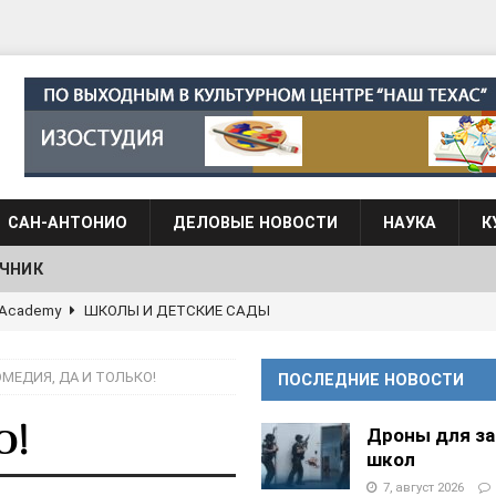
САН-АНТОНИО
ДЕЛОВЫЕ НОВОСТИ
НАУКА
К
ЧНИК
АЛОГОВЫХ ДЕКЛАРАЦИЙ
ФИНАНСЫ И БУХГАЛТЕРСКИЙ УЧЕТ
 языка для взрослых при Культурном центре “Наш Техас”
МЕДИЯ, ДА И ТОЛЬКО!
ПОСЛЕДНИЕ НОВОСТИ
языка при культурном центре “Наш Техас”
ШКОЛЫ И
О!
Дроны для з
школ
7, август 2026