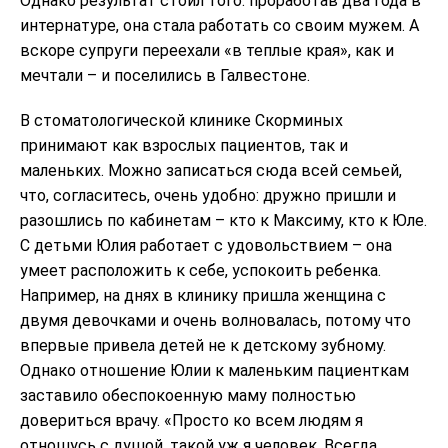
Однако результат стоил того: проработав два года в
интернатуре, она стала работать со своим мужем. А
вскоре супруги переехали «в теплые края», как и
мечтали – и поселились в Галвестоне.
В стоматологической клинике Скорминых
принимают как взрослых пациентов, так и
маленьких. Можно записаться сюда всей семьей,
что, согласитесь, очень удобно: дружно пришли и
разошлись по кабинетам – кто к Максиму, кто к Юле.
С детьми Юлия работает с удовольствием – она
умеет расположить к себе, успокоить ребенка.
Например, на днях в клинику пришла женщина с
двумя девочками и очень волновалась, потому что
впервые привела детей не к детскому зубному.
Однако отношение Юлии к маленьким пациенткам
заставило обеспокоенную маму полностью
довериться врачу. «Просто ко всем людям я
отношусь с душой, такой уж я человек. Всегда