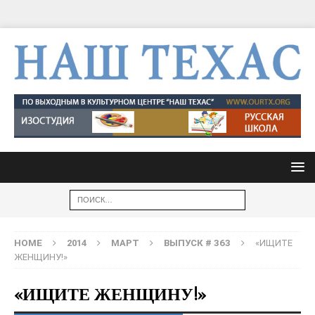
HOME
2014
МАРТ
ВЫПУСК # 363
«ИЩИТЕ
ЖЕНЩИНУ!»
«ИЩИТЕ ЖЕНЩИНУ!»