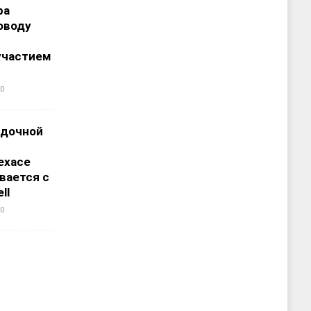
ра
оводу
участием
0
адочной
ехасе
вается с
ll
0