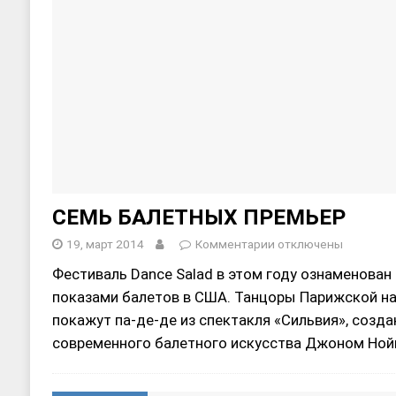
СЕМЬ БАЛЕТНЫX ПРЕМЬЕР
19, март 2014
Комментарии
отключены
Фестиваль Dance Salad в этом году ознаменова
показами балетов в США. Танцоры Парижской н
покажут па-де-де из спектакля «Сильвия», созд
современного балетного искусства Джоном Но