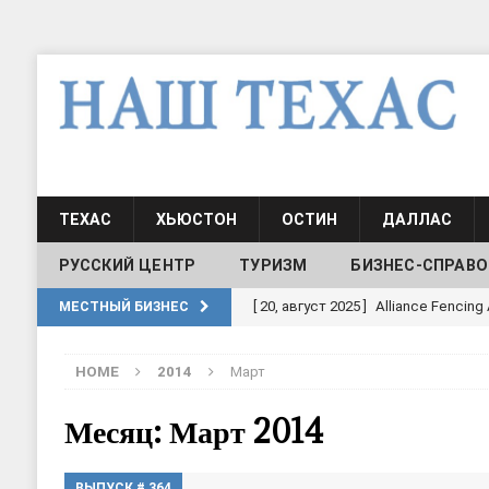
ТЕХАС
ХЬЮСТОН
ОСТИН
ДАЛЛАС
РУССКИЙ ЦЕНТР
ТУРИЗМ
БИЗНЕС-СПРАВО
[ 30, июнь 2025 ]
СОСТАВЛЕНИЕ Н
МЕСТНЫЙ БИЗНЕС
[ 19, июль 2017 ]
Классы русского
HOME
2014
Март
ШКОЛЫ И ДЕТСКИЕ САДЫ
[ 19, июль 2017 ]
Школа русского 
Месяц: Март 2014
ДЕТСКИЕ САДЫ
ВЫПУСК # 364