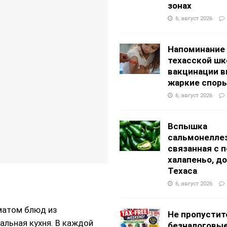
АНЦЕВАЛЬНЫЕ СТУДИИ
зонах
g Academy
ШКОЛЫ И ДЕТСКИЕ САДЫ
6, август 2026
Напоминание
техасской шк
вакцинации 
жаркие спор
6, август 2026
Вспышка
сальмонеллез
связанная с 
халапеньо, д
Техаса
6, август 2026
матом блюд из
Не пропустит
альная кухня. В каждой
безналоговы