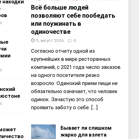
 находки
Всё больше людей
е
позволяют себе пообедать
ров
или поужинать в
0
одиночестве
5, август 2026
0
ные
учи
Согласно отчету одной из
емии
крупнейших в мире ресторанных
компаний, с 2021 года число заказов
0
на одного посетителя резко
возросло. Одинокий прием пищи не
нский
обязательно означает, что человек
ьюстоне
одинок. Зачастую это способ
0
проявить заботу о себе.
[...]
Бывает ли слишком
 может
жарко для взлета
личество