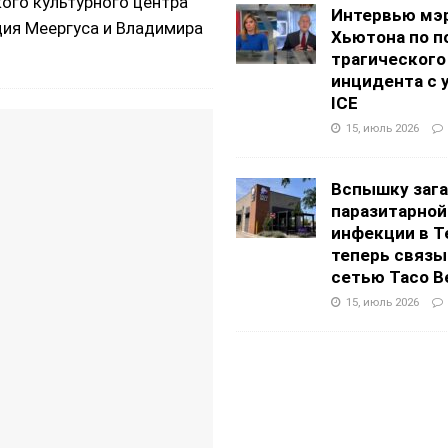
кого культурного центра
Интервью мэ
ия Меергуса и Владимира
Хьютона по п
трагического
инцидента с 
ICE
15, июль 2026
Вспышку заг
паразитарной
инфекции в Т
теперь связы
сетью Taco Be
15, июль 2026