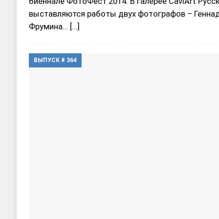
биеннале ФотоФест 2014. В галерее CaviArt Русс
выставляются работы двух фотографов – Геннад
Фрумина…
[…]
ВЫПУСК # 364