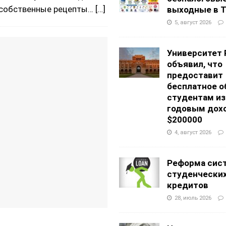
и собственные рецепты…
[…]
выходные в Т
5, август 2026
Университет 
объявил, что
предоставит
бесплатное о
студентам из
годовым дох
$200000
4, август 2026
Реформа сис
студенчески
кредитов
28, июль 2026