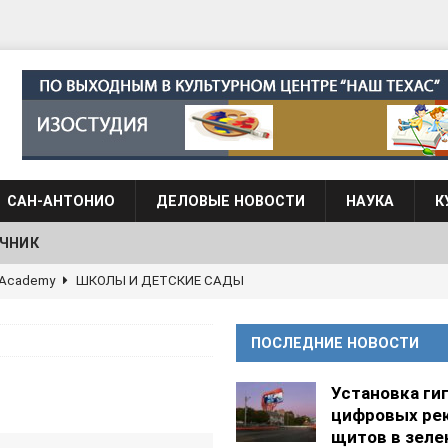
САН-АНТОНИО
ДЕЛОВЫЕ НОВОСТИ
НАУКА
К
ЧНИК
АЛОГОВЫХ ДЕКЛАРАЦИЙ
ФИНАНСЫ И БУХГАЛТЕРСКИЙ УЧЕТ
 языка для взрослых при Культурном центре “Наш Техас”
ПОСЛЕДНИЕ НОВОСТИ
языка при культурном центре “Наш Техас”
ШКОЛЫ И
Установка ги
цифровых ре
щитов в зеле