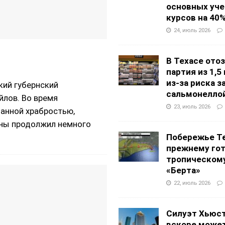
основных уч
курсов на 40
24, июль 2026
В Техасе ото
партия из 1,5
из-за риска 
кий губернский
сальмонелло
лов. Во время
23, июль 2026
данной храбростью,
йны продолжил немного
Побережье Те
прежнему гот
тропическом
«Берта»
22, июль 2026
Силуэт Хьюс
вскоре может