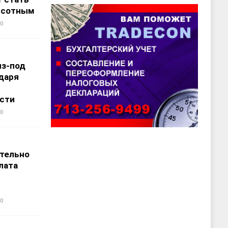
ысотным
0
из-под
даря
сти
0
т
тельно
лата
0