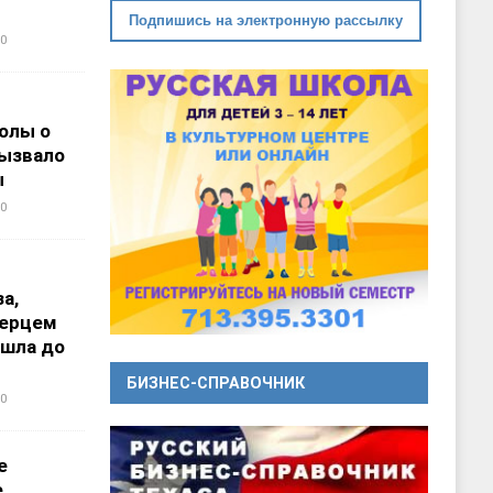
Подпишись на электронную рассылку
0
олы о
вызвало
ы
0
а,
перцем
ошла до
БИЗНЕС-СПРАВОЧНИК
0
е
е