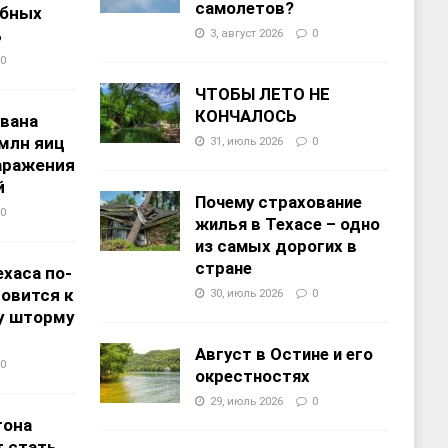
самолетов?
ебных
%
3, август 2026
0
0
ЧТОБЫ ЛЕТО НЕ
КОНЧАЛОСЬ
звана
 млн яиц
31, июль 2026
0
заражения
й
Почему страхование
0
жилья в Техасе – одно
из самых дорогих в
стране
хаса по-
овится к
30, июль 2026
0
у шторму
Август в Остине и его
0
окрестностях
29, июль 2026
0
тона
 стать