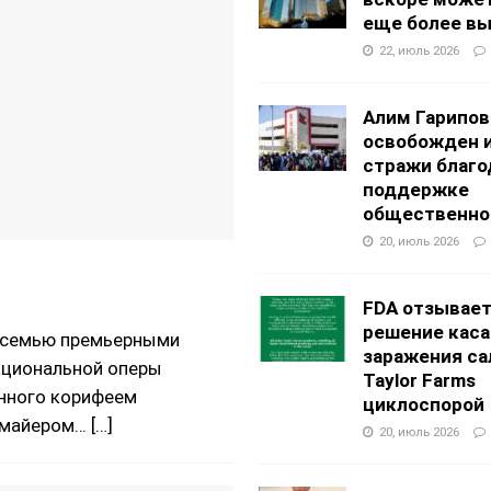
еще более в
22, июль 2026
Алим Гарипов
освобожден 
стражи благо
поддержке
общественно
20, июль 2026
FDA отзывае
решение каса
н семью премьерными
заражения са
ациональной оперы
Taylor Farms
анного корифеем
циклоспорой
ймайером…
[…]
20, июль 2026