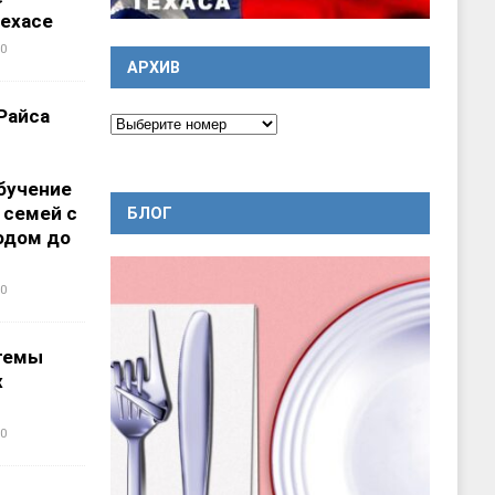
ехасе
0
АРХИВ
Райса
бучение
 семей с
БЛОГ
одом до
0
темы
х
0