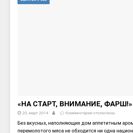
[ 17, июнь 2026 ]
Sophia Dance
Т
[ 20, август 2025 ]
Alliance Fencin
«НА СТАРТ, ВНИМАНИЕ, ФАРШ!»
20, март 2014
Комментарии
отключены
Без вкусных, наполняющих дом аппетитным аро
перемолотого мяса не обходится ни одна национ