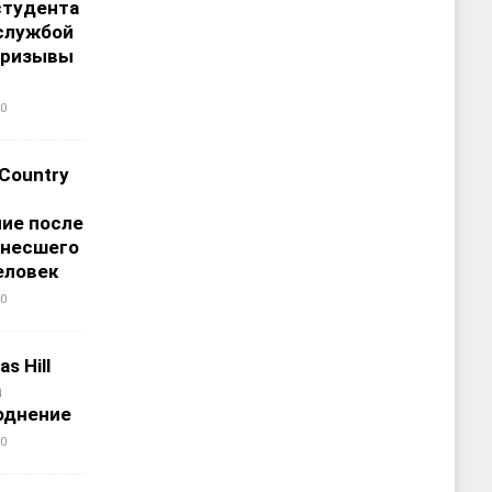
студента
службой
призывы
0
 Country
ие после
унесшего
еловек
0
s Hill
а
однение
0