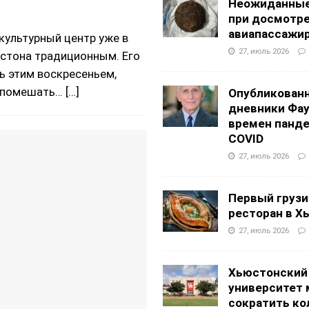
Неожиданные
при досмотр
авиапассажи
культурный центр уже в
27, июль 2026
юстона традиционным. Его
сь этим воскресеньем,
у помешать…
[…]
Опубликован
дневники Фа
времен панд
COVID
27, июль 2026
Первый грузи
ресторан в Х
27, июль 2026
Хьюстонский
университет
сократить ко