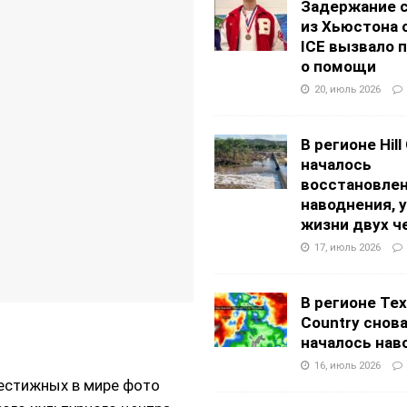
Задержание 
из Хьюстона 
ICE вызвало 
о помощи
20, июль 2026
В регионе Hill
началось
восстановлен
наводнения, 
жизни двух ч
17, июль 2026
В регионе Texa
Country снов
началось нав
16, июль 2026
рестижных в мире фото