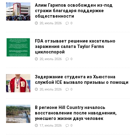
Алим Гарипов освобожден из-под
стражи благодаря поддержке
общественности
20, июль 2026
0
FDA отзывает решение касательно
заражения салата Taylor Farms
циклоспорой
20, июль 2026
0
Задержание студента из Хьюстона
службой ICE вызвало призывы о помощи
20, июль 2026
0
В регионе Hill Country началось
восстановление после наводнения,
унесшего жизни двух человек
17, июль 2026
0