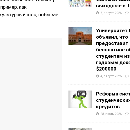
выходные в Т
апример, как
5, август 2026
культурный шок, побывав
Университет 
объявил, что
предоставит
бесплатное о
студентам из
годовым дох
$200000
4, август 2026
Реформа сис
студенчески
кредитов
28, июль 2026