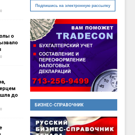
Подпишись на электронную рассылку
0
олы о
вызвало
ы
0
а,
перцем
ошла до
БИЗНЕС-СПРАВОЧНИК
0
е
е