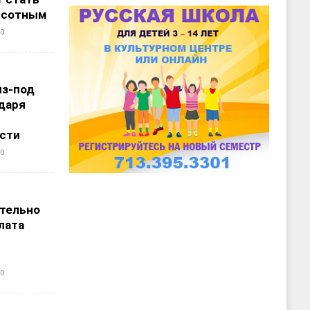
ысотным
0
из-под
даря
сти
0
т
тельно
лата
0