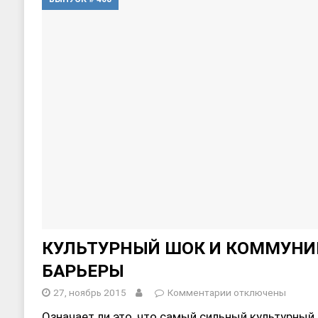
[ 17, июнь 2026 ]
Sophia Dance
Т
[ 20, август 2025 ]
Alliance Fencin
КУЛЬТУРНЫЙ ШОК И КОММУН
БАРЬЕРЫ
27, ноябрь 2015
Комментарии
отключены
Означает ли это, что самый сильный культурный