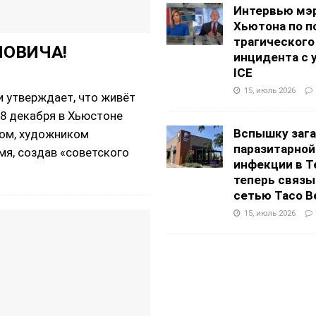
Интервью мэ
Хьютона по п
трагического
НОВИЧА!
инцидента с 
ICE
15, июль 2026
и утверждает, что живёт
18 декабря в Хьюстоне
Вспышку заг
том, художником
паразитарной
я, создав «советского
инфекции в Т
теперь связы
сетью Taco Be
15, июль 2026