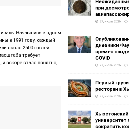
Неожиданные
при досмотр
авиапассажи
27, июль 2026
тиваль. Начавшись в одном
Опубликован
ины в 1991 году, каждый
дневники Фа
или около 2500 гостей.
времен панд
 масштаба требует
COVID
и вскоре стало понятно,
27, июль 2026
Первый грузи
ресторан в Х
27, июль 2026
Хьюстонский
университет
сократить ко