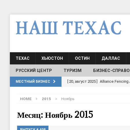
ТЕХАС
ХЬЮСТОН
ОСТИН
ДАЛЛАС
РУССКИЙ ЦЕНТР
ТУРИЗМ
БИЗНЕС-СПРАВО
[ 30, июнь 2025 ]
СОСТАВЛЕНИЕ Н
МЕСТНЫЙ БИЗНЕС
[ 19, июль 2017 ]
Классы русского
HOME
2015
Ноябрь
ШКОЛЫ И ДЕТСКИЕ САДЫ
[ 19, июль 2017 ]
Школа русского 
Месяц: Ноябрь 2015
ДЕТСКИЕ САДЫ
ВЫПУСК # 408