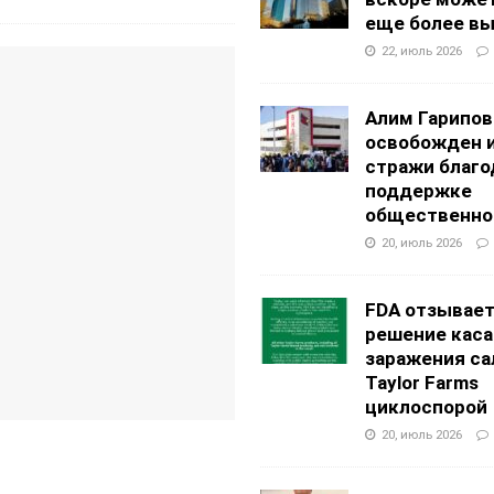
еще более в
22, июль 2026
Алим Гарипов
освобожден 
стражи благо
поддержке
общественно
20, июль 2026
FDA отзывае
решение каса
заражения са
Taylor Farms
циклоспорой
20, июль 2026