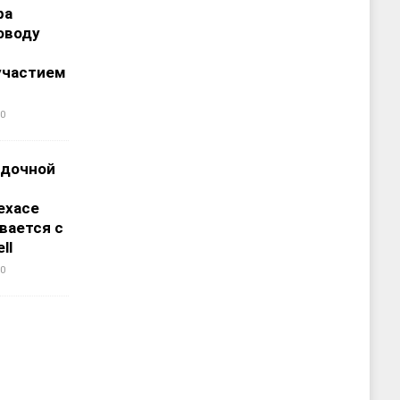
ра
оводу
участием
0
адочной
ехасе
вается с
ll
0