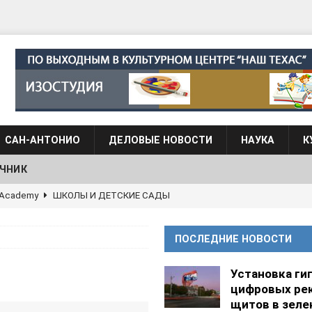
САН-АНТОНИО
ДЕЛОВЫЕ НОВОСТИ
НАУКА
К
ЧНИК
АЛОГОВЫХ ДЕКЛАРАЦИЙ
ФИНАНСЫ И БУХГАЛТЕРСКИЙ УЧЕТ
 языка для взрослых при Культурном центре “Наш Техас”
ПОСЛЕДНИЕ НОВОСТИ
языка при культурном центре “Наш Техас”
ШКОЛЫ И
Установка ги
цифровых ре
щитов в зеле