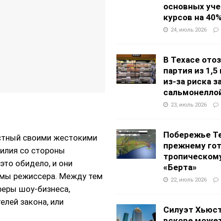
основных уч
курсов на 40
24, июль 2026
В Техасе ото
партия из 1,5
из-за риска 
сальмонелло
23, июль 2026
Побережье Те
естный своими жестокими
прежнему гот
илия со стороны
тропическом
это обидело, и они
«Берта»
ьмы режиссера. Между тем
22, июль 2026
феры шоу-бизнеса,
елей закона, или
Силуэт Хьюс
вскоре может