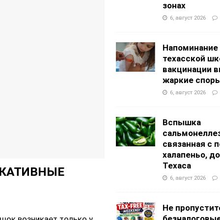
АНЦЕВАЛЬНЫЕ СТУДИИ
зонах
g Academy
ШКОЛЫ И ДЕТСКИЕ САДЫ
6, август 2026
Напоминание
техасской шк
вакцинации 
жаркие спор
6, август 2026
Вспышка
сальмонеллез
связанная с 
халапеньо, д
Техаса
ИКАТИВНЫЕ
6, август 2026
Не пропустит
безналоговы
 шок возникает только у