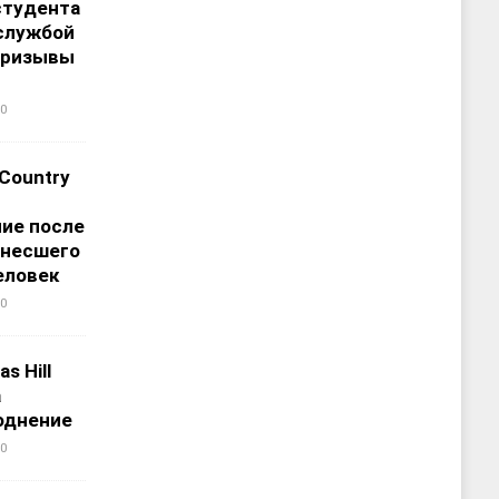
студента
службой
призывы
0
 Country
ие после
унесшего
еловек
0
s Hill
а
однение
0