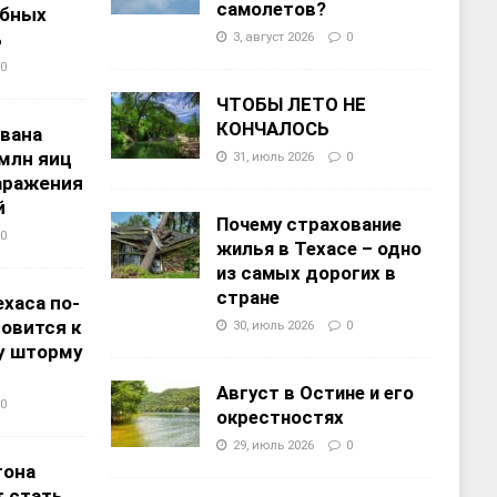
самолетов?
ебных
%
3, август 2026
0
0
ЧТОБЫ ЛЕТО НЕ
КОНЧАЛОСЬ
звана
 млн яиц
31, июль 2026
0
заражения
й
Почему страхование
0
жилья в Техасе – одно
из самых дорогих в
стране
хаса по-
овится к
30, июль 2026
0
у шторму
Август в Остине и его
0
окрестностях
29, июль 2026
0
тона
 стать