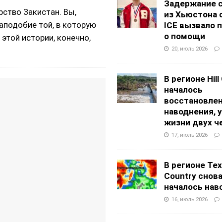
Задержание 
рство Закистан. Вы,
из Хьюстона 
наподобие той, в которую
ICE вызвало 
о помощи
 этой истории, конечно,
20, июль 2026
В регионе Hill
началось
восстановлен
наводнения, 
жизни двух ч
17, июль 2026
В регионе Texa
Country снов
началось нав
16, июль 2026