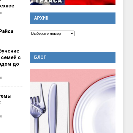
ехасе
0
АРХИВ
Райса
бучение
 семей с
БЛОГ
одом до
0
темы
х
0