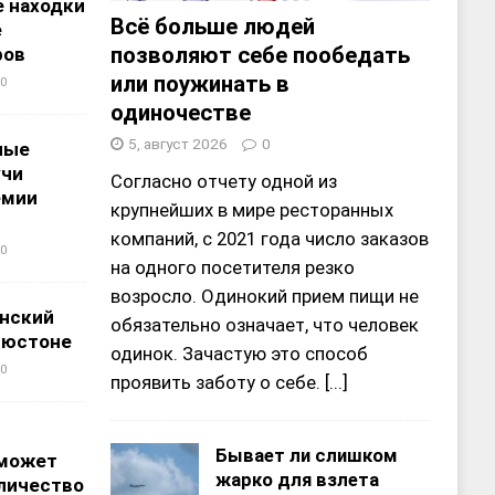
 находки
Всё больше людей
е
позволяют себе пообедать
ров
или поужинать в
0
одиночестве
5, август 2026
0
ные
учи
Согласно отчету одной из
емии
крупнейших в мире ресторанных
компаний, с 2021 года число заказов
0
на одного посетителя резко
возросло. Одинокий прием пищи не
нский
обязательно означает, что человек
ьюстоне
одинок. Зачастую это способ
0
проявить заботу о себе.
[...]
Бывает ли слишком
 может
жарко для взлета
личество