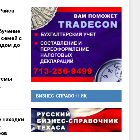
Райса
бучение
 семей с
одом до
темы
х
БИЗНЕС-СПРАВОЧНИК
 находки
е
ров