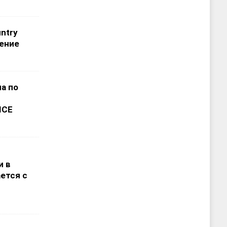
untry
нение
а по
ICE
и в
ется с