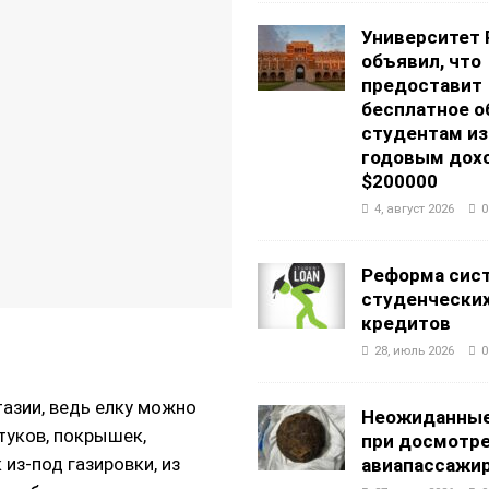
Университет 
объявил, что
предоставит
бесплатное о
студентам из
годовым дох
$200000
4, август 2026
0
Реформа сис
студенчески
кредитов
28, июль 2026
0
тазии, ведь елку можно
Неожиданные
стуков, покрышек,
при досмотр
из-под газировки, из
авиапассажи