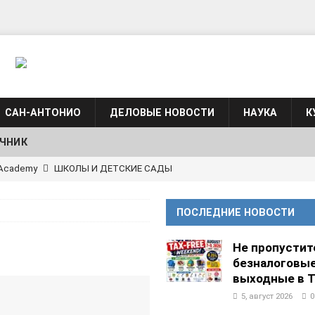
САН-АНТОНИО
ДЕЛОВЫЕ НОВОСТИ
НАУКА
К
ЧНИК
АЛОГОВЫХ ДЕКЛАРАЦИЙ
ФИНАНСЫ И БУХГАЛТЕРСКИЙ УЧЕТ
языка для взрослых при Культурном центре “Наш Техас”
ПОСЛЕДНИЕ НОВОСТИ
зыка при культурном центре “Наш Техас”
ШКОЛЫ И
Не пропустит
безналоговы
выходные в Т
АНЦЕВАЛЬНЫЕ СТУДИИ
5, август 2026
0
g Academy
ШКОЛЫ И ДЕТСКИЕ САДЫ