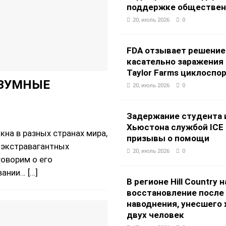
поддержке обществен
20, июль 2026
0
FDA отзывает решение
касательно заражения 
Taylor Farms циклоспо
ЕЗУМНЫЕ
20, июль 2026
0
Задержание студента 
Хьюстона службой ICE
кна в разных странах мира,
призывы о помощи
 экстравагантных
20, июль 2026
0
говорим о его
овании…
[…]
В регионе Hill Country 
восстановление после
наводнения, унесшего
двух человек