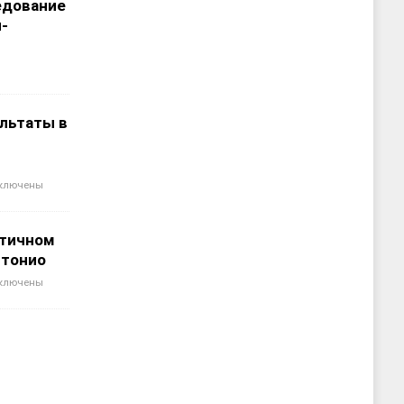
едование
-
льтаты в
ключены
отичном
нтонио
ключены