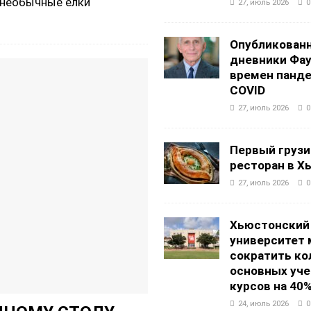
е необычные елки
27, июль 2026
0
Опубликован
дневники Фа
времен панд
COVID
27, июль 2026
0
Первый грузи
ресторан в Х
27, июль 2026
0
Хьюстонский
университет
сократить ко
основных уч
курсов на 40
24, июль 2026
0