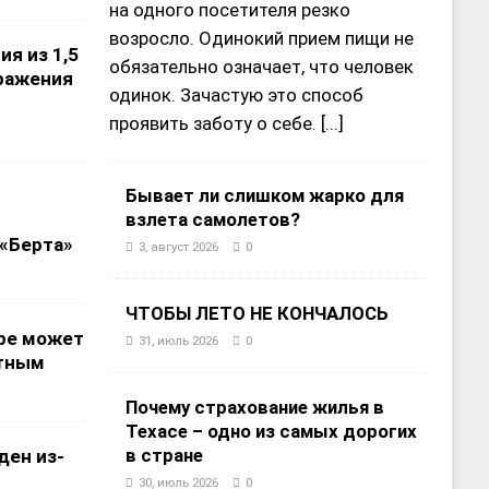
на одного посетителя резко
возросло. Одинокий прием пищи не
ия из 1,5
обязательно означает, что человек
аражения
одинок. Зачастую это способ
проявить заботу о себе.
[...]
Бывает ли слишком жарко для
взлета самолетов?
«Берта»
3, август 2026
0
ЧТОБЫ ЛЕТО НЕ КОНЧАЛОСЬ
ре может
31, июль 2026
0
отным
Почему страхование жилья в
Техасе – одно из самых дорогих
в стране
ден из-
30, июль 2026
0