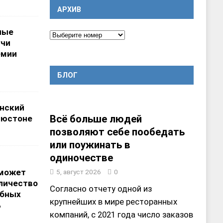
АРХИВ
ные
учи
емии
БЛОГ
нский
Всё больше людей
ьюстоне
позволяют себе пообедать
или поужинать в
одиночестве
 может
5, август 2026
0
личество
Согласно отчету одной из
ебных
крупнейших в мире ресторанных
%
компаний, с 2021 года число заказов