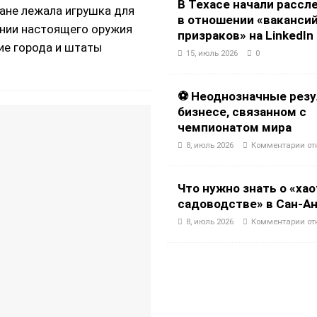
В Техасе начали рассл
ане лежала игрушка для
в отношении «вакансий
шении настоящего оружия
призраков» на LinkedIn
ие города и штаты
15, июль 2026
0
⚽ Неоднозначные резу
бизнесе, связанном с
чемпионатом мира
8, июль 2026
Комментарии
от
Что нужно знать о «ха
садоводстве» в Сан-А
8, июль 2026
Комментарии
от