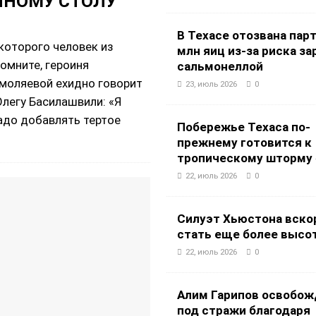
ЧНОМУ СТОЛУ
В Техасе отозвана парт
 которого человек из
млн яиц из-за риска з
омните, героиня
сальмонеллой
моляевой ехидно говорит
23, июль 2026
0
легу Басилашвили: «Я
надо добавлять тертое
Побережье Техаса по-
прежнему готовится к
тропическому шторму 
22, июль 2026
0
Силуэт Хьюстона вско
стать еще более выс
22, июль 2026
0
Алим Гарипов освобож
под стражи благодаря