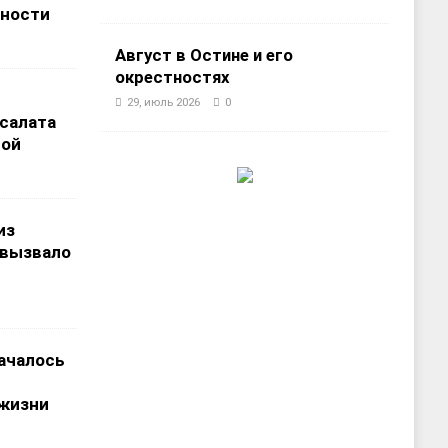
ности
Август в Остине и его
окрестностях
29, июль 2026
0
салата
рой
из
 вызвало
началось
 жизни