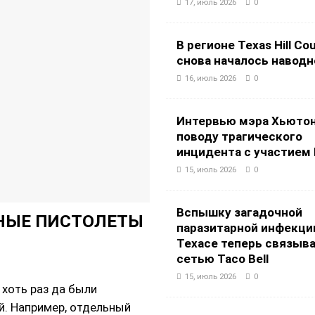
17, июль 2026
0
В регионе Texas Hill Co
снова началось навод
16, июль 2026
0
Интервью мэра Хьютон
поводу трагического
инцидента с участием 
15, июль 2026
0
Вспышку загадочной
ЧНЫЕ ПИСТОЛЕТЫ
паразитарной инфекци
Техасе теперь связыва
сетью Taco Bell
15, июль 2026
0
 хоть раз да были
. Например, отдельный