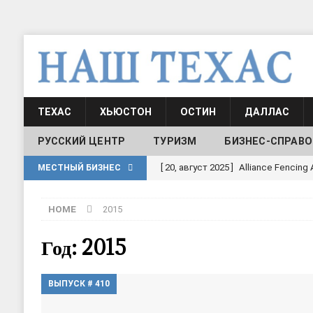
ТЕХАС
ХЬЮСТОН
ОСТИН
ДАЛЛАС
РУССКИЙ ЦЕНТР
ТУРИЗМ
БИЗНЕС-СПРАВО
[ 30, июнь 2025 ]
СОСТАВЛЕНИЕ Н
МЕСТНЫЙ БИЗНЕС
[ 19, июль 2017 ]
Классы русского 
HOME
2015
ШКОЛЫ И ДЕТСКИЕ САДЫ
[ 19, июль 2017 ]
Школа русского я
Год: 2015
ДЕТСКИЕ САДЫ
ВЫПУСК # 410
[ 17, июнь 2026 ]
Sophia Dance
Т
[ 20, август 2025 ]
Alliance Fencin