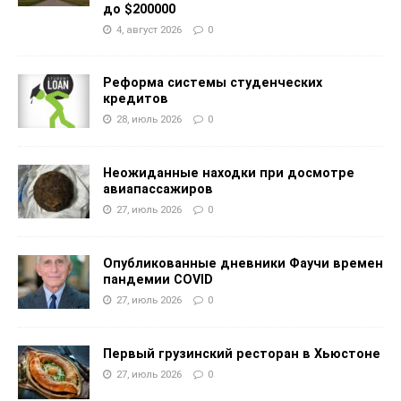
до $200000
4, август 2026
0
Реформа системы студенческих
кредитов
28, июль 2026
0
Неожиданные находки при досмотре
авиапассажиров
27, июль 2026
0
Опубликованные дневники Фаучи времен
пандемии COVID
27, июль 2026
0
Первый грузинский ресторан в Хьюстоне
27, июль 2026
0