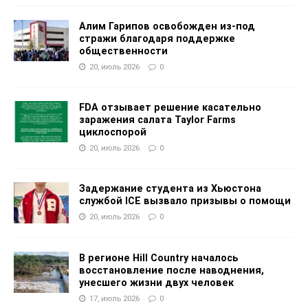
Алим Гарипов освобожден из-под
стражи благодаря поддержке
общественности
20, июль 2026
0
FDA отзывает решение касательно
заражения салата Taylor Farms
циклоспорой
20, июль 2026
0
Задержание студента из Хьюстона
службой ICE вызвало призывы о помощи
20, июль 2026
0
В регионе Hill Country началось
восстановление после наводнения,
унесшего жизни двух человек
17, июль 2026
0