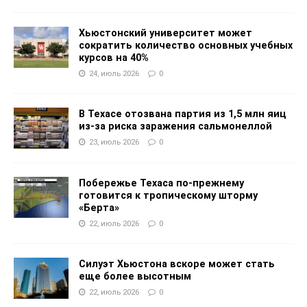
Хьюстонский университет может
сократить количество основных учебных
курсов на 40%
24, июль 2026
0
В Техасе отозвана партия из 1,5 млн яиц
из-за риска заражения сальмонеллой
23, июль 2026
0
Побережье Техаса по-прежнему
готовится к тропическому шторму
«Берта»
22, июль 2026
0
Силуэт Хьюстона вскоре может стать
еще более высотным
22, июль 2026
0