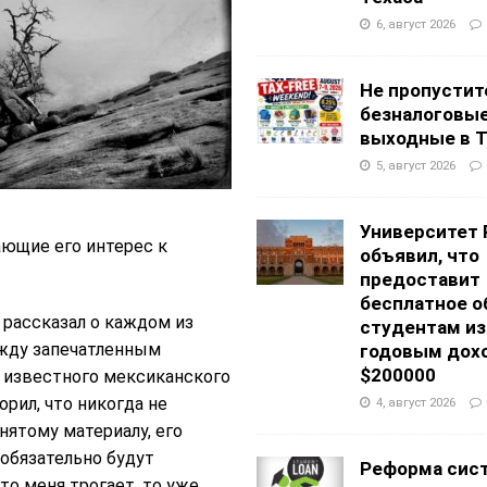
6, август 2026
Не пропустит
безналоговы
выходные в Т
5, август 2026
Университет 
ющие его интерес к
объявил, что
предоставит
бесплатное о
рассказал о каждом из
студентам из
ежду запечатленным
годовым дох
$200000
я известного мексиканского
рил, что никогда не
4, август 2026
нятому материалу, его
 обязательно будут
Реформа сис
то меня трогает, то уже