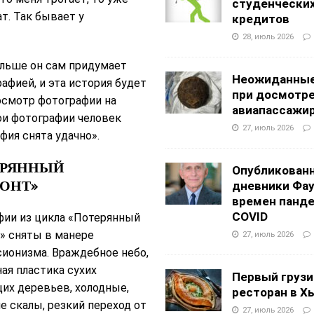
студенчески
т. Так бывает у
кредитов
28, июль 2026
альше он сам придумает
Неожиданные
афией, и эта история будет
при досмотр
осмотр фотографии на
авиапассажи
мои фотографии человек
27, июль 2026
фия снята удачно».
ЕРЯННЫЙ
Опубликован
ОНТ»
дневники Фа
времен панд
COVID
фии из цикла «Потерянный
» сняты в манере
27, июль 2026
ионизма. Враждебное небо,
ая пластика сухих
Первый грузи
их деревьев, холодные,
ресторан в Х
е скалы, резкий переход от
27, июль 2026