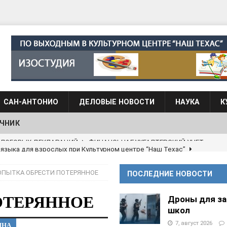
САН-АНТОНИО
ДЕЛОВЫЕ НОВОСТИ
НАУКА
К
ЧНИК
 языка для взрослых при Культурном центре “Наш Техас”
ОПЫТКА ОБРЕСТИ ПОТЕРЯННОЕ
ПОСЛЕДНИЕ НОВОСТИ
языка при культурном центре “Наш Техас”
ШКОЛЫ И
ОТЕРЯННОЕ
Дроны для з
школ
АНЦЕВАЛЬНЫЕ СТУДИИ
7, август 2026
ИНА