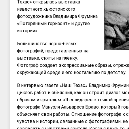
Техас» открылась выставка
известного хьюстонского
фотохудожника Владимира Фрумина
«Потерянный горизонт» и другие
истории».
Большинство чёрно-белых
фотографий, представленных на
выставке, сняты на плёнку.
Фотограф создает экспрессивные образы, отража
окружающей среде и его ностальгию по детству.
В интервью газете «Наш Техас» Владимир Фрумин 
циклов работ и объяснил, как он строит диалог м
образом и зрителем: «Я солидарен с точкой зрени
фотографа Мануэля Альвареса Браво, который гово
объясняет свои работы. Отношение фотографа к с
чувства и истории, связанные с фотографиями, не
совпадать с чувствами зрителя. Когда я вижу то, ч