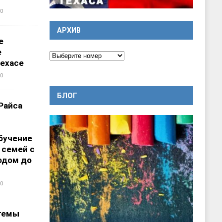
0
АРХИВ
е
е
ехасе
0
БЛОГ
Райса
бучение
 семей с
одом до
0
темы