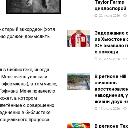
Taylor Farms
циклоспорой
20, июль 2026
о старый аккордеон (хотя
Задержание 
орию должен домыслить
из Хьюстона 
ICE вызвало 
о помощи
20, июль 2026
л в библиотеке, иногда
В регионе Hill
– Меня очень увлекали
началось
 оформлены), в том числе,
восстановлен
.Гофмана. Меня привлекло
наводнения, 
сюжет, в котором
жизни двух ч
летённые с совершенно
17, июль 2026
единение в библиотеке
социального процесса.
В регионе Texa