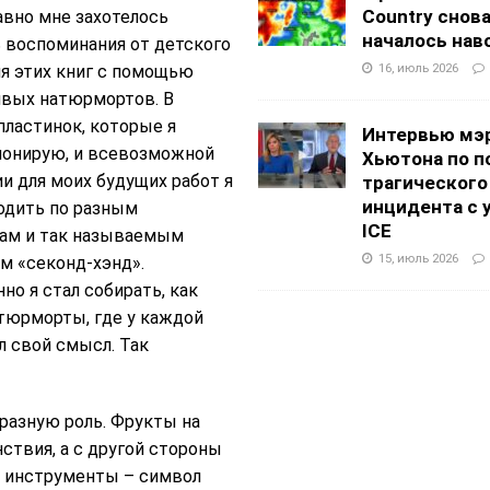
Country снов
авно мне захотелось
началось нав
 воспоминания от детского
16, июль 2026
я этих книг с помощью
ивых натюрмортов. В
пластинок, которые я
Интервью мэ
ионирую, и всевозможной
Хьютона по п
и для моих будущих работ я
трагического
инцидента с 
одить по разным
ICE
кам и так называемым
15, июль 2026
м «секонд-хэнд».
но я стал собирать, как
атюрморты, где у каждой
 свой смысл. Так
разную роль. Фрукты на
ствия, а с другой стороны
 инструменты – символ