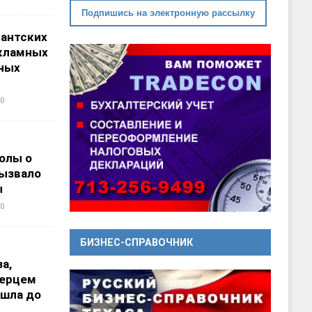
Подпишись на электронную рассылку
гантских
кламных
ных
0
олы о
вызвало
ы
0
БИЗНЕС-СПРАВОЧНИК
а,
перцем
ошла до