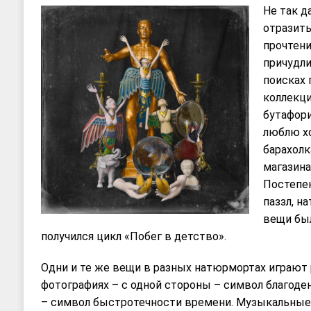
Не так д
отразить
прочтени
причудл
поиcках 
коллекц
бутафори
люблю х
барахол
магазина
Постепен
паззл, н
вещи был
получился цикл «Побег в детство».
Одни и те же вещи в разных натюрмортах играют 
фотографиях – с одной стороны – символ благоден
– символ быстротечности времени. Музыкальные