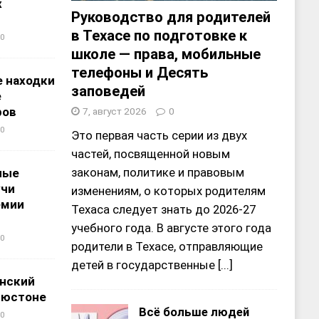
х
Руководство для родителей
в Техасе по подготовке к
0
школе — права, мобильные
телефоны и Десять
 находки
заповедей
е
ров
7, август 2026
0
0
Это первая часть серии из двух
частей, посвященной новым
законам, политике и правовым
ные
учи
изменениям, о которых родителям
емии
Техаса следует знать до 2026-27
учебного года. В августе этого года
0
родители в Техасе, отправляющие
детей в государственные
[...]
нский
ьюстоне
Всё больше людей
0