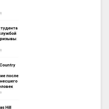
0
студента
службой
призывы
0
 Country
ие после
унесшего
еловек
0
s Hill