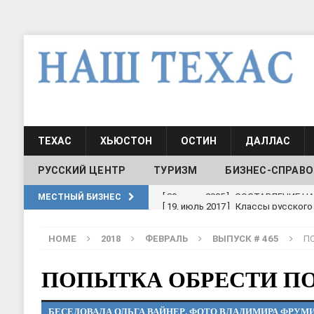
ТЕХАС
ХЬЮСТОН
ОСТИН
ДАЛЛАС
РУССКИЙ ЦЕНТР
ТУРИЗМ
БИЗНЕС-СПРАВО
[ 19, июль 2017 ]
Классы русского
МЕСТНЫЙ БИЗНЕС
ШКОЛЫ И ДЕТСКИЕ САДЫ
HOME
2018
ФЕВРАЛЬ
ВЫПУСК # 465
П
[ 19, июль 2017 ]
Школа русского 
ДЕТСКИЕ САДЫ
ПОПЫТКА ОБРЕСТИ П
[ 17, июнь 2026 ]
Sophia Dance
Т
БЕСЕДОВАЛА ОЛЬГА ВАЙНЕР. ФОТО ВЛАДИМИРА ФРУМ