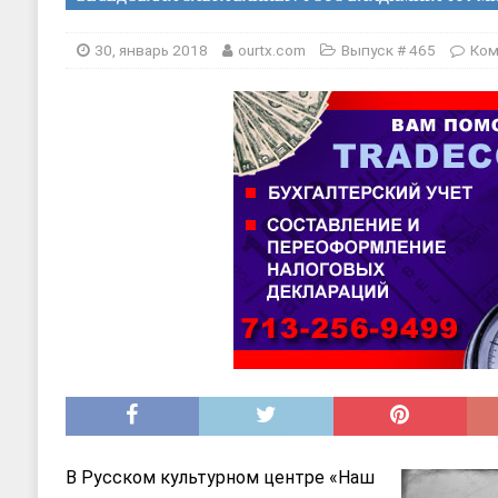
[ 20, август 2025 ]
Alliance Fencin
[ 30, июнь 2025 ]
СОСТАВЛЕНИЕ Н
30, январь 2018
ourtx.com
Выпуск # 465
Ком
В Русском культурном центре «Наш