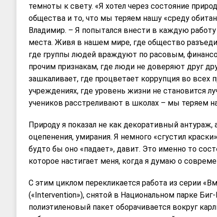
темноты к свету. «Я хотел через состояние приро
общества и то, что мы теряем нашу «среду обита
Владимир. – Я попытался внести в каждую работ
места. Живя в нашем мире, где общество разъеди
где группы людей враждуют по расовым, финанс
прочим признакам, где люди не доверяют друг дру
зашкаливает, где процветает коррупция во всех
учреждениях, где уровень жизни не становится лу
учеников расстреливают в школах – мы теряем н
Природу я показал не как декоративный антураж, 
оцепенения, умирания. Я немного «сгустил краски»
будто бы оно «падает», давит. Это именно то сос
которое настигает меня, когда я думаю о соврем
С этим циклом перекликается работа из серии «
(«Intervention»), снятой в Национальном парке Би
полиэтиленовый пакет оборачивается вокруг карл