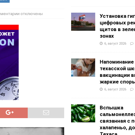
g Academy
ШКОЛЫ И ДЕТСКИЕ САДЫ
АЛОГОВЫХ ДЕКЛАРАЦИЙ
ФИНАНСЫ И БУХГАЛТЕРСКИЙ УЧЕТ
ментарии
отключены
Установка ги
цифровых ре
щитов в зеле
зонах
6, август 2026
Напоминание
техасской шк
вакцинации 
жаркие спор
6, август 2026
Вспышка
сальмонеллез
связанная с 
халапеньо, д
Техаса