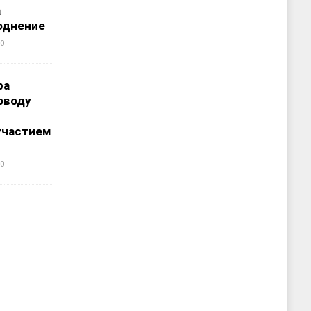
а
однение
0
ра
оводу
участием
0