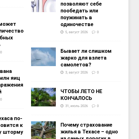
позволяют себе
пообедать или
поужинать в
 может
одиночестве
личество
5, август 2026
0
ебных
%
Бывает ли слишком
0
жарко для взлета
самолетов?
звана
3, август 2026
0
 млн яиц
заражения
ЧТОБЫ ЛЕТО НЕ
й
КОНЧАЛОСЬ
0
31, июль 2026
0
хаса по-
Почему страхование
овится к
жилья в Техасе – одно
у шторму
из самых дорогих в