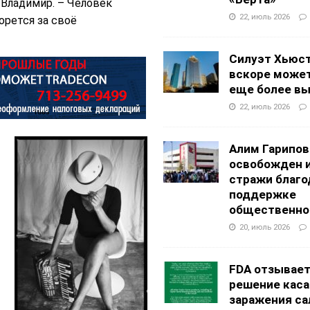
 Владимир. – Человек
22, июль 2026
орется за своё
Силуэт Хьюс
вскоре может
еще более в
22, июль 2026
Алим Гарипов
освобожден 
стражи благо
поддержке
общественно
20, июль 2026
FDA отзывае
решение каса
заражения са