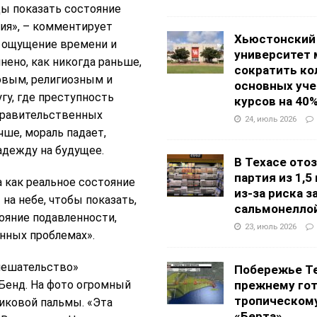
ды показать состояние
ния», – комментирует
Хьюстонский
у ощущение времени и
университет
нено, как никогда раньше,
сократить ко
овым, религиозным и
основных уч
гу, где преступность
курсов на 40
 правительственных
24, июль 2026
чше, мораль падает,
адежду на будущее.
В Техасе ото
партия из 1,5
а как реальное состояние
из-за риска 
 на небе, чтобы показать,
сальмонелло
тояние подавленности,
23, июль 2026
енных проблемах».
Вмешательство»
Побережье Те
г-Бенд. На фото огромный
прежнему гот
тропическом
иковой пальмы. «Эта
«Берта»