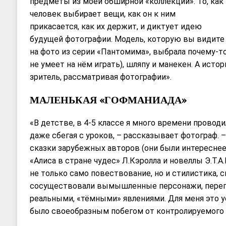
предметы из моей обширной «коллекции». То, как
человек выбирает вещи, как он к ним
прикасается, как их держит, и диктует идею
будущей фотографии. Модель, которую вы видите
на фото из серии «Пантомима», выбрала почему-т
не умеет на нём играть), шляпу и манекен. А ист
зритель, рассматривая фотографии».
МАЛЕНЬКАЯ «ГОФМАНИАДА»
«В детстве, в 4-5 классе я много времени проводи
даже сбегая с уроков, – рассказывает фотограф. 
сказки зарубежных авторов (они были интереснее
«Алиса в стране чудес» Л.Кэролла и новеллы Э.Т.А
не только само повествование, но и стилистика, 
сосуществовали вымышленные персонажи, переп
реальными, «тёмными» явлениями. Для меня это у
было своеобразным побегом от контролируемого 