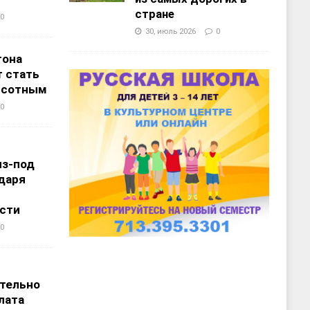
стране
0
30, июль 2026
0
тона
 стать
ысотным
0
из-под
даря
сти
0
т
тельно
лата