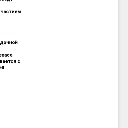
участием
адочной
ехасе
вается с
ll