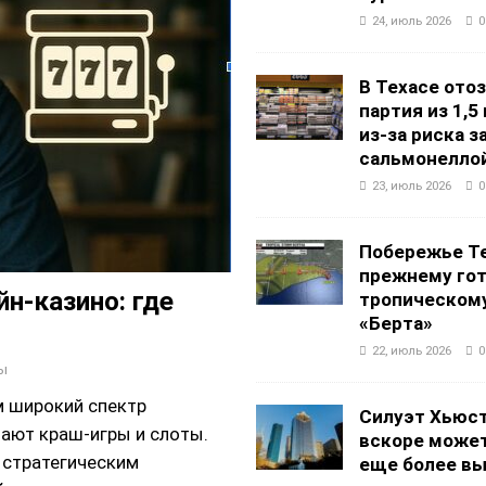
24, июль 2026
0
В Техасе ото
партия из 1,5
из-за риска 
сальмонелло
23, июль 2026
0
Побережье Те
прежнему гот
н-казино: где
тропическом
«Берта»
22, июль 2026
0
ы
м широкий спектр
Силуэт Хьюс
мают краш-игры и слоты.
вскоре может
 стратегическим
еще более в