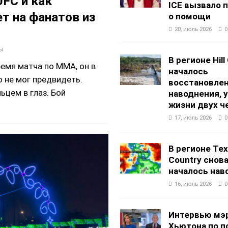
UFC и как
ICE вызвало 
т на фанатов из
о помощи
20, июль 2026
0
ы
В регионе Hill
ремя матча по ММА, он в
началось
о не мог предвидеть.
восстановлен
ьцем в глаз. Бой
наводнения, 
жизни двух ч
17, июль 2026
0
В регионе Texa
Country снов
началось нав
16, июль 2026
0
Интервью мэ
Хьютона по п