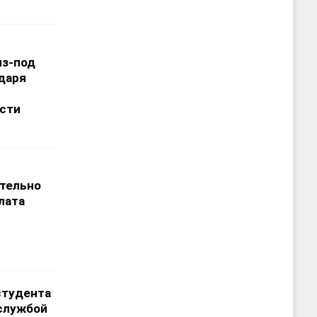
из-под
даря
сти
т
тельно
лата
студента
службой