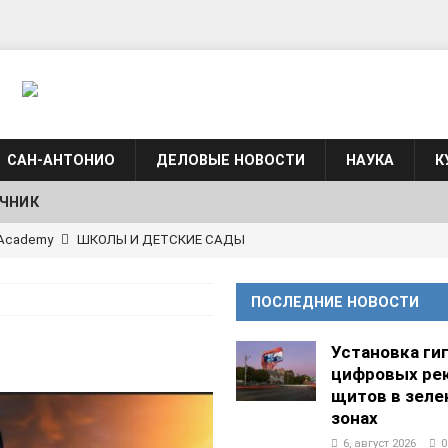
САН-АНТОНИО
ДЕЛОВЫЕ НОВОСТИ
НАУКА
К
ЧНИК
АЛОГОВЫХ ДЕКЛАРАЦИЙ
ФИНАНСЫ И БУХГАЛТЕРСКИЙ УЧЕТ
языка для взрослых при Культурном центре “Наш Техас”
ПОСЛЕДНИЕ НОВОСТИ
зыка при культурном центре “Наш Техас”
ШКОЛЫ И
Установка ги
цифровых ре
щитов в зеле
АНЦЕВАЛЬНЫЕ СТУДИИ
зонах
g Academy
ШКОЛЫ И ДЕТСКИЕ САДЫ
6, август 2026
0