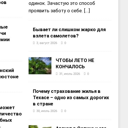
ров
одинок. Зачастую это способ
проявить заботу о себе.
[...]
ные
Бывает ли слишком жарко для
учи
взлета самолетов?
емии
3, август 2026
0
ЧТОБЫ ЛЕТО НЕ
КОНЧАЛОСЬ
нский
31, июль 2026
0
ьюстоне
Почему страхование жилья в
Техасе – одно из самых дорогих
в стране
 может
30, июль 2026
0
личество
ебных
%