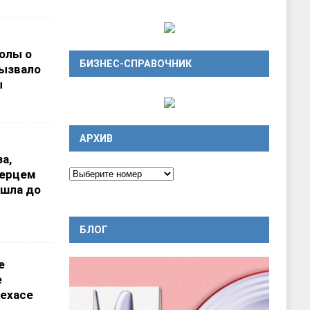
олы о
БИЗНЕС-СПРАВОЧНИК
вызвало
ы
АРХИВ
а,
перцем
ошла до
БЛОГ
е
е
ехасе