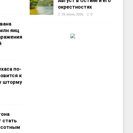
Август в Остине и его
окрестностях
29, июль 2026
0
звана
 млн яиц
заражения
й
хаса по-
овится к
у шторму
тона
 стать
ысотным