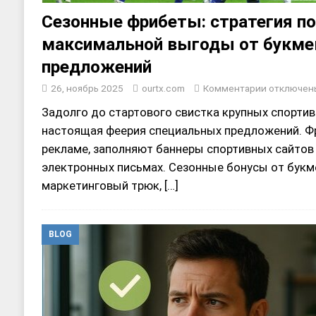
Сезонные фрибеты: стратегия п
максимальной выгоды от букме
предложений
26, ноябрь 2025
ourtx.com
Комментарии
отключен
Задолго до стартового свистка крупных спортив
настоящая феерия специальных предложений. Ф
рекламе, заполняют баннеры спортивных сайтов 
электронных письмах. Сезонные бонусы от букме
маркетинговый трюк,
[…]
BLOG