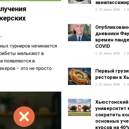
авиапассажи
олучения
27, июль 2026
0
керских
Опубликован
дневники Фа
ы
времен панд
ных турниров начинается
COVID
рибеты мелькают в
27, июль 2026
0
и появляются в
керов – это не просто
Первый грузи
ресторан в Х
27, июль 2026
0
Хьюстонский
университет
сократить ко
основных уч
курсов на 40