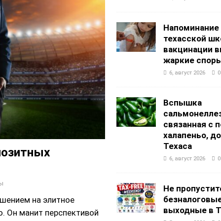
Напоминание
техасской шк
вакцинации 
жаркие спор
6, август 2026
0
Вспышка
сальмонеллез
связанная с 
халапеньо, д
Техаса
позитных
6, август 2026
0
ы
Не пропустит
безналоговы
ашением на элитное
выходные в Т
. Он манит перспективой