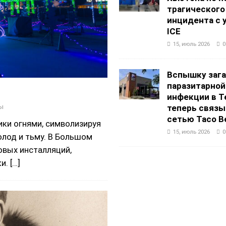
трагического
инцидента с 
ICE
15, июль 2026
0
Вспышку заг
паразитарной
инфекции в Т
ы
теперь связы
сетью Taco Be
ики огнями, символизируя
15, июль 2026
0
олод и тьму. В Большом
вых инсталляций,
ки.
[…]