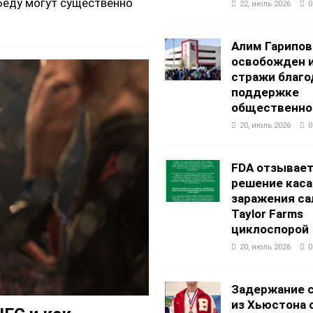
беду могут существенно
22, июль 2026
0
Алим Гарипов
освобожден 
стражи благо
поддержке
общественно
20, июль 2026
0
FDA отзывае
решение каса
заражения са
Taylor Farms
циклоспорой
20, июль 2026
0
Задержание 
из Хьюстона 