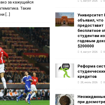
5, август 2026
0
нако за кажущейся
тематика. Такие
Они
[…]
Университет 
объявил, что
предоставит
бесплатное о
студентам из
годовым дох
$200000
4, август 2026
0
Реформа сис
студенчески
кредитов
28, июль 2026
0
Неожиданные
при досмотр