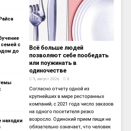
Райса
бучение
 семей с
Всё больше людей
одом до
позволяют себе пообедать
или поужинать в
одиночестве
5, август 2026
0
темы
Согласно отчету одной из
х
крупнейших в мире ресторанных
компаний, с 2021 года число заказов
на одного посетителя резко
возросло. Одинокий прием пищи не
 находки
обязательно означает, что человек
е