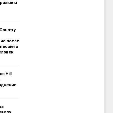
призывы
 Country
ие после
унесшего
еловек
s Hill
а
однение
ра
оводу