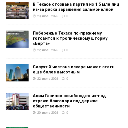
В Техасе отозвана партия из 1,5 млн яиц
из-за риска заражения сальмонеллой
23, июль 2026
0
Побережье Техаса по-прежнему
готовится к тропическому шторму
«Берта»
22, июль 2026
0
Силуэт Хьюстона вскоре может стать
еще более высотным
22, июль 2026
0
Алим Гарипов освобожден из-под
стражи благодаря поддержке
общественности
20, июль 2026
0