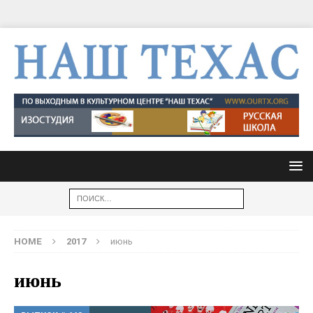
HOME
2017
июнь
июнь