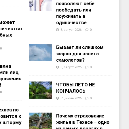
позволяют себе
пообедать или
поужинать в
 может
одиночестве
личество
5, август 2026
0
ебных
%
Бывает ли слишком
0
жарко для взлета
самолетов?
звана
3, август 2026
0
 млн яиц
заражения
ЧТОБЫ ЛЕТО НЕ
й
КОНЧАЛОСЬ
0
31, июль 2026
0
хаса по-
Почему страхование
овится к
жилья в Техасе – одно
у шторму
из самых дорогих в