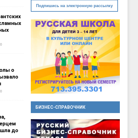
Подпишись на электронную рассылку
гантских
кламных
ных
0
олы о
вызвало
ы
0
БИЗНЕС-СПРАВОЧНИК
а,
перцем
ошла до