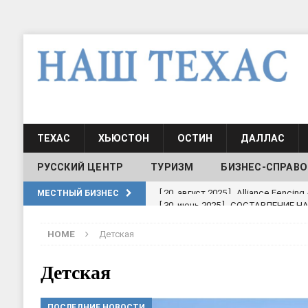
ТЕХАС
ХЬЮСТОН
ОСТИН
ДАЛЛАС
РУССКИЙ ЦЕНТР
ТУРИЗМ
БИЗНЕС-СПРАВО
[ 30, июнь 2025 ]
СОСТАВЛЕНИЕ Н
МЕСТНЫЙ БИЗНЕС
[ 19, июль 2017 ]
Классы русского
HOME
Детская
ШКОЛЫ И ДЕТСКИЕ САДЫ
[ 19, июль 2017 ]
Школа русского 
Детская
ДЕТСКИЕ САДЫ
ПОСЛЕДНИЕ НОВОСТИ