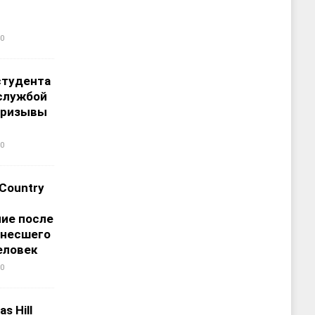
0
студента
службой
призывы
0
 Country
ие после
унесшего
еловек
0
s Hill