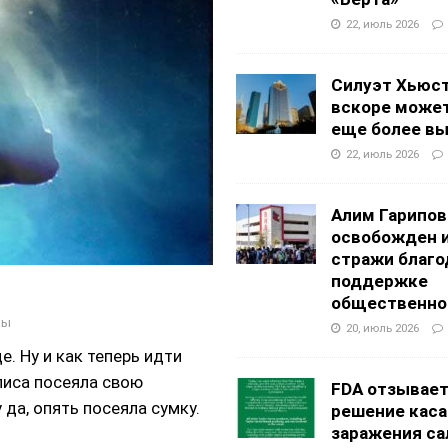
22, июль 2026
Силуэт Хьюс
вскоре может
еще более в
22, июль 2026
Алим Гарипов
освобожден 
стражи благо
поддержке
общественно
ны
20, июль 2026
е. Ну и как теперь идти
лиса посеяла свою
FDA отзывае
 да, опять посеяла сумку.
решение каса
заражения са