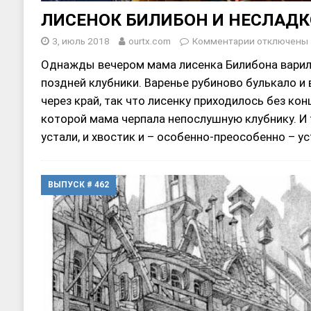
ЛИСЕНОК БИЛИБОН И НЕСЛАДК
3, июль 2018
ourtx.com
Комментарии
отключены
Однажды вечером мама лисенка Билибона варил
поздней клубники. Варенье рубиново булькало и 
через край, так что лисенку приходилось без ко
которой мама черпала непослушную клубнику. И т
устали, и хвостик и – особенно-преособенно – у
ВЫПУСК # 462