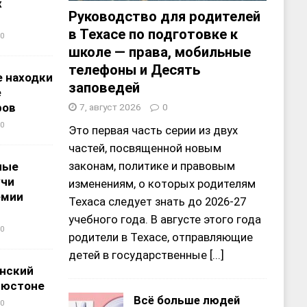
х
Руководство для родителей
в Техасе по подготовке к
0
школе — права, мобильные
телефоны и Десять
 находки
заповедей
е
ров
7, август 2026
0
0
Это первая часть серии из двух
частей, посвященной новым
законам, политике и правовым
ные
учи
изменениям, о которых родителям
емии
Техаса следует знать до 2026-27
учебного года. В августе этого года
0
родители в Техасе, отправляющие
детей в государственные
[...]
нский
ьюстоне
Всё больше людей
0