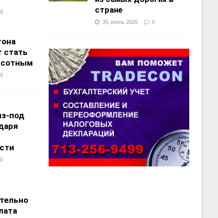
стране
0
30, июль 2026
0
тона
 стать
ысотным
0
из-под
даря
сти
0
т
тельно
лата