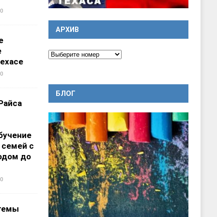
0
АРХИВ
е
е
ехасе
0
БЛОГ
Райса
бучение
 семей с
одом до
0
темы