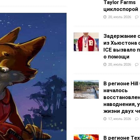
Taylor Farms
циклоспорой
20, июль 2026
Задержание 
из Хьюстона 
ICE вызвало 
о помощи
20, июль 2026
В регионе Hill
началось
восстановлен
наводнения, 
жизни двух ч
17, июль 2026
В регионе Texa