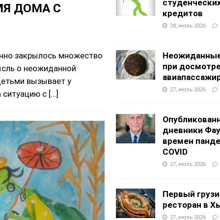
студенчески
МЯ ДОМА С
кредитов
28, июль 2026
ы
менно закрылось множество
Неожиданные
при досмотр
ысль о неожиданной
авиапассажи
етьми вызывает у
27, июль 2026
а ситуацию с
[…]
Опубликован
дневники Фа
времен панд
COVID
27, июль 2026
Первый грузи
ресторан в Х
27, июль 2026