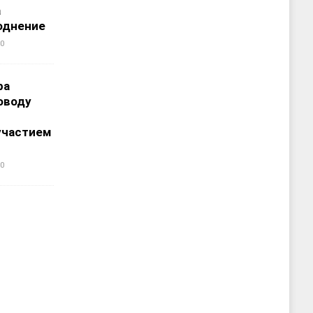
а
однение
0
ра
оводу
участием
0