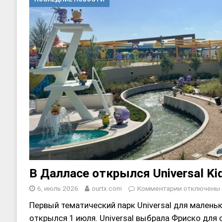
[ 17, июнь 2026 ]
Sophia Dance
Т
[ 20, август 2025 ]
Alliance Fencin
В Далласе открылся Universal Ki
6, июль 2026
ourtx.com
Комментарии
отключены
Первый тематический парк Universal для маленьк
открылся 1 июля. Universal выбрала Фриско для 