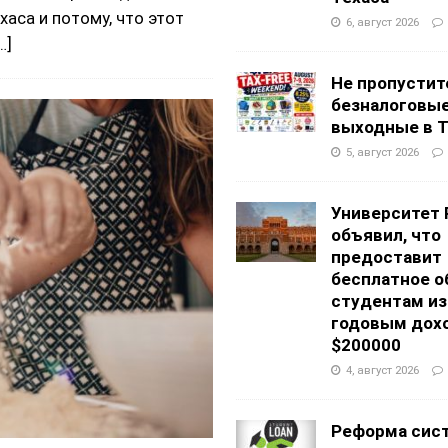
хаса и потому, что этот
6, август 2026
…]
Не пропустит
безналоговы
выходные в Т
5, август 2026
Университет 
объявил, что
предоставит
бесплатное о
студентам из
годовым дох
$200000
4, август 2026
Реформа сис