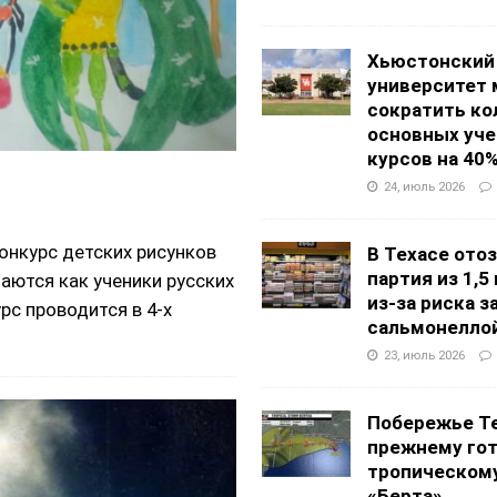
Хьюстонский
университет
сократить ко
основных уч
курсов на 40
24, июль 2026
ы
онкурс детских рисунков
В Техасе ото
партия из 1,5
шаются как ученики русских
из-за риска 
рс проводится в 4-х
сальмонелло
23, июль 2026
Побережье Те
прежнему гот
тропическом
«Берта»