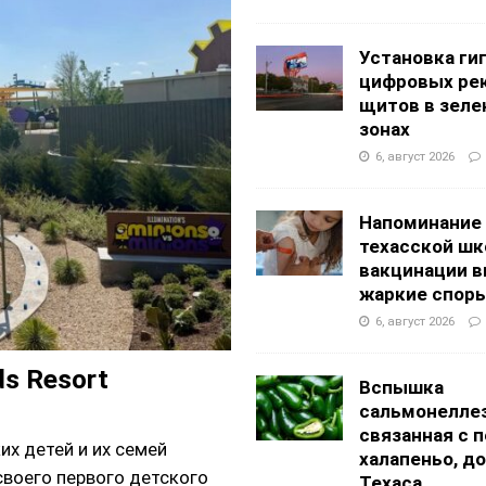
АНЦЕВАЛЬНЫЕ СТУДИИ
g Academy
ШКОЛЫ И ДЕТСКИЕ САДЫ
Установка ги
цифровых ре
щитов в зеле
зонах
6, август 2026
Напоминание
техасской шк
вакцинации 
жаркие спор
6, август 2026
ds Resort
Вспышка
сальмонеллез
связанная с 
их детей и их семей
халапеньо, д
своего первого детского
Техаса