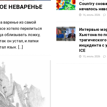
Country снов
ОЕ НЕВАРЕНЬЕ
началось нав
16, июль 2026
а варенье из самой
все хотело перелиться
Интервью мэ
нца облизывать ложку,
Хьютона по п
трагического
ак он устал, и лапки
инцидента с 
стал язык.
[…]
ICE
15, июль 2026